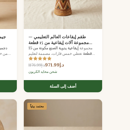
طقم إيقاعات العالم التعليمي —
مجموعة آلات إيقاعية من 15 قطعة
متعددة القارات
مجموعة
إيقاعية يدوية الصنع مكونة من 15
دجمبي 
قطعة
تغطي خمس قارات، مصممة لتعليم
من
خ
الموسيقى في الفصول الدراسية وورش
واللاع
د.إ971.99
العمل الجماعية.
د.إ1176.99
شحن محايد الكربون
أضف إلى السلة
معتمد بيئياً