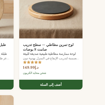
لوح تمرين مطاطي — سطح تدريب
صامت 8 بوصات
لوحة ممارسة مطاطية طبيعية صديقة للبيئة
طبلة إط
مصممة لتدريب الإيقاع في المنزل بهدوء دون
ماعز طب
إزعاج أسرتك.
د.إ149.99
شحن محايد الكربون
أضف إلى السلة