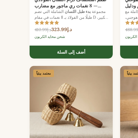
حزام ودليل
— 8 نغمات ري ماجور مع مضارب
إيقاع
وحقيبة
املة مع
مجموعة
بدء طبل اللسان
الشاملة التي تضم
هوجني،
طبلًا من الفولاذ بـ 8 نغمات في مقام D الكبير،
ف قابل
ومطارق مطاطية، وأصابع للعزف، وحقيبة
د.إ323.99
حمل مبطنة.
د.إ410.99
الكربون
شحن محايد الكربون
أضف إلى السلة
مد بيئياً
معتمد بيئياً