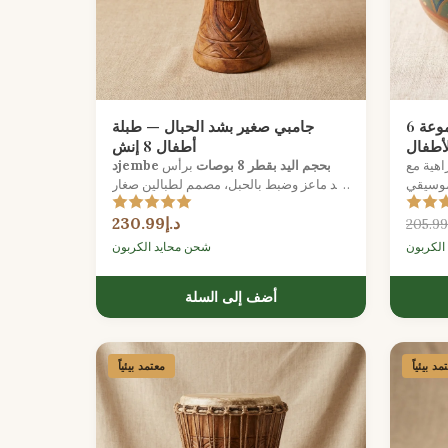
درام لسان فولاذي ملون — مجموعة 6
جامبي صغير بشد الحبال — طبلة
أطفال
أطفال 8 إنش
اهية مع
دjembe بحجم اليد بقطر 8 بوصات
برأس
لموسيقي
جلد ماعز وضبط بالحبل، مصمم لطبالين صغار
مستعدين لاستكشاف إيقاع غرب إفريقيا.
د.إ230.99
الكربون
شحن محايد الكربون
أضف إلى السلة
مد بيئياً
معتمد بيئياً