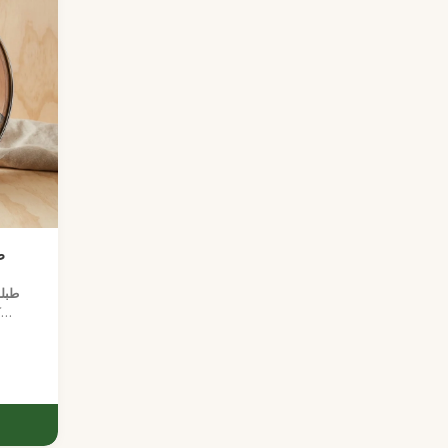
طبلة
ك
شفافي