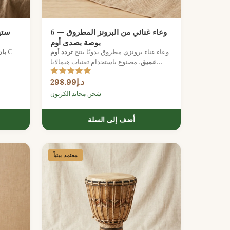
وعاء غنائي من البرونز المطروق — 6
ستي
بوصة بصدى أوم
وعاء غناء برونزي مطروق يدويًا ينتج
تردد أوم
با
عميق
، مصنوع باستخدام تقنيات هيمالايا
التقليدية.
لاستكشاف الإيقاعات الكاريبية بأمان وفرح.
د.إ298.99
شحن محايد الكربون
أضف إلى السلة
معتمد بيئياً