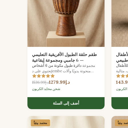
لأطفال
طقم حلقة الطبول الأفريقية التعليمي
طبيعي
— 6 جامبي ومجموعة إيقاعية
للأطفال
مجموعة
دائرة طبول مكونة من 6 أشخاص
 مثالية
تحتوي على دjembe منحوتة يدويًا وآلات
إيقاعية من غرب أفريقيا، مع دليل لتسهيل
د.إ1279.99
صنع الموسيقى الجماعية.
د.إ1536.99
الكربون
شحن محايد الكربون
أضف إلى السلة
مد بيئياً
معتمد بيئياً