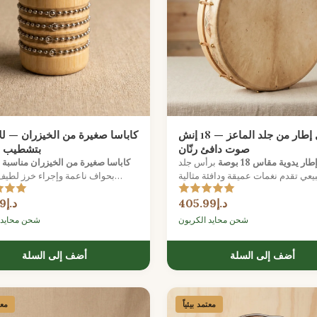
طبل إطار من جلد الماعز — 18 إنش
كاباسا صغيرة من الخيزران — ل
صوت دافئ رنّان
بتشطيب 
ار يدوية مقاس 18 بوصة
برأس جلد
كاباسا صغيرة من الخيزران مناسبة 
يعي تقدم نغمات عميقة ودافئة مثالية
بحواف ناعمة وإجراء خرز لطيف،
لدورات الإيقاع والتأمل.
لاستكشاف الإيقاع من قبل الصغار.
د.إ405.99
د.إ143.99
شحن محايد الكربون
شحن محايد 
أضف إلى السلة
أضف إلى السلة
معتمد بيئياً
معت