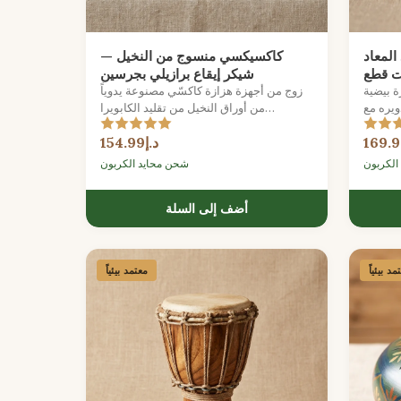
المعاد
كاكسيكسي منسوج من النخيل —
ت قطع
شيكر إيقاع برازيلي بجرسين
 بيضية
زوج من أجهزة هزازة كاكسّي مصنوعة يدوياً
ويره مع
من أوراق النخيل من تقليد الكابويرا
 ساطعة
البرازيلية، تقدم نسيج إيقاعي ساطع وواضح.
د.إ154.99
الكربون
شحن محايد الكربون
أضف إلى السلة
مد بيئياً
معتمد بيئياً