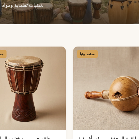
تقنيات تقليدية ومواد مستدامة المصدر. الشحن محايد الكربون مشمول.
معتمد بيئياً
معت
 القرع المجفف — بذور أفريقية
طقم جمبي من خشب الما