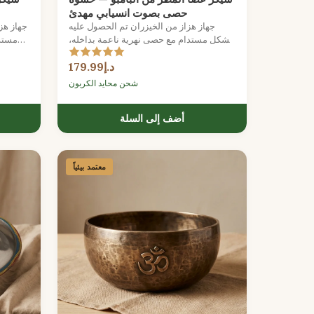
حصى بصوت انسيابي مهدئ
جهاز هزاز من الخيزران تم الحصول عليه
جهاز هز
بشكل مستدام مع حصى نهرية ناعمة بداخله،
مستدا
مما يخلق تأثير هطول مطر لطيف.
د.إ179.99
شحن محايد الكربون
أضف إلى السلة
معتمد بيئياً