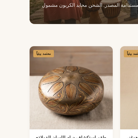
مد بيئياً
معتمد بيئياً
هوغني
طقم استكشاف درام اللسان الفولاذي