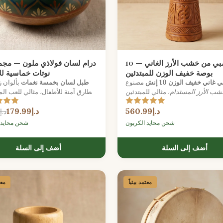
جيمبي من خشب الأرز الغاني — 10
بوصة خفيف الوزن للمبتدئين
نوتات خماسية لل
غاني خفيف الوزن 10 إنش
مصنوع
طبل لسان بخمسة نغمات
بألوان ز
شب الأرز المستدام
، مثالي للمبتدئين
مطارق آمنة للأطفال، مثالي للعب ا
بين الأصغر سناً الذين يسعون للحصول
البديهي واستكشاف الصوت.
د.إ560.99
د.إ179.99
على صوت أفريقي أصيل.
د.إ205.99
شحن محايد الكربون
شحن محايد 
أضف إلى السلة
أضف إلى السلة
معتمد بيئياً
معت