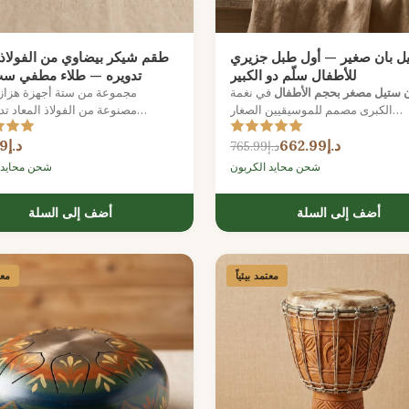
ل بان صغير — أول طبل جزيري
طقم شيكر بيضاوي من الفولاذ 
للأطفال سلّم دو الكبير
تدويره — طلاء مطفي س
ن ستيل مصغر بحجم الأطفال
في نغمة C
مجموعة من ستة أجهزة هزازة
الكبرى مصمم للموسيقيين الصغار
مصنوعة من الفولاذ المعاد تد
تشطيب غير لامع ناعم، تقدم نغمة
د.إ662.99
د.إ169.99
ومتسقة للعب الجماعي.
د.إ765.99
شحن محايد الكربون
شحن محايد 
أضف إلى السلة
أضف إلى السلة
معتمد بيئياً
معت