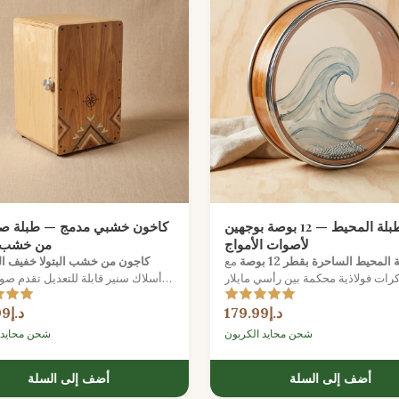
طبلة المحيط — 12 بوصة بوجهين
كاخون خشبي مدمج — طبلة صن
لأصوات الأمواج
من خشب ال
 المحيط الساحرة بقطر 12 بوصة
مع
كاجون من خشب البتولا خفيف ا
رات فولاذية محكمة بين رأسي مايلار
أسلاك سنير قابلة للتعديل تقدم ص
ن تعيد خلق صوت الأمواج المهدئ مع
الطبول الكامل في حزمة محمولة م
د.إ179.99
د.إ333.99
ميل لطيف.
للمبتدئين في العزف على الإيقاع.
شحن محايد الكربون
شحن محايد 
أضف إلى السلة
أضف إلى السلة