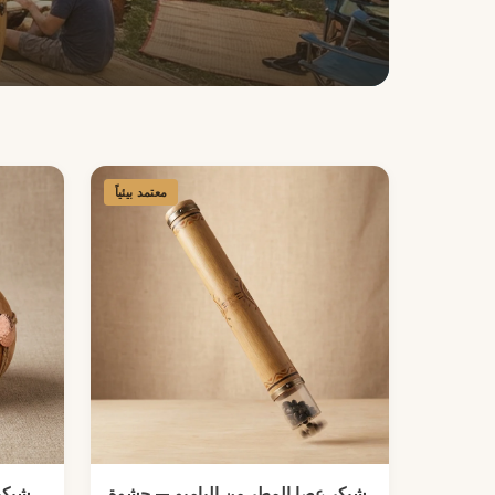
معتمد بيئياً
شيكر عصا المطر من البامبو — حشوة
شيكر