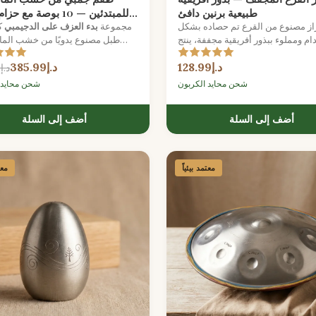
طبيعية برنين دافئ
للمبتدئين — 10 بوصة مع 
از مصنوع من القرع تم حصاده بشكل
مجموعة
بدء العزف على الدجيمبي
ك
م ومملوء ببذور أفريقية مجففة، ينتج
طبل مصنوع يدويًا من خشب الما
عنه نسيج إيقاعي دافئ وعضوي.
رأس من جلد الماعز، حزام كت
د.إ128.99
د.إ385.99
للتعديل، وكتيب إيقاع من غرب إفريقيا.
د.إ488.99
شحن محايد الكربون
شحن محايد 
أضف إلى السلة
أضف إلى السلة
معتمد بيئياً
معت