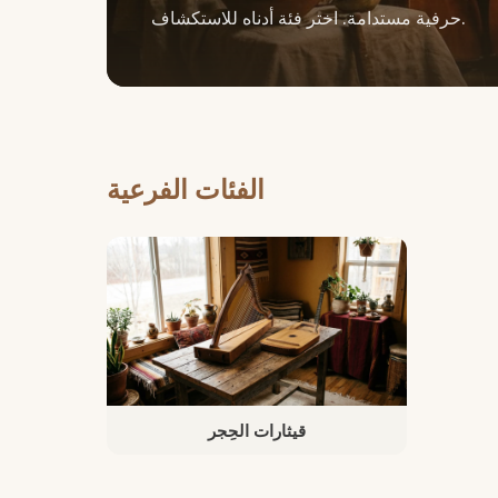
حرفية مستدامة. اختر فئة أدناه للاستكشاف.
الفئات الفرعية
قيثارات الحِجر