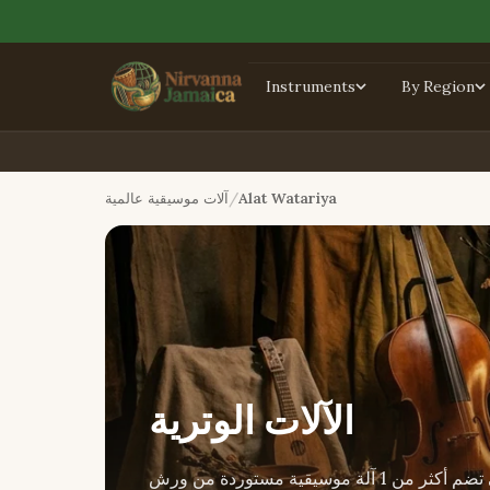
Instruments
By Region
Alat Watariya
آلات موسيقية عالمية
الآلات الوترية
الآلات الوترية — تصفّح مجموعتنا المصنوعة يدوياً التي تضم أكثر من 1 آلة موسيقية مستوردة من ورش