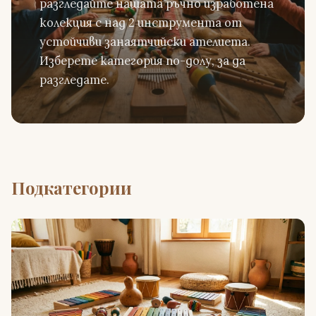
разгледайте нашата ръчно изработена
колекция с над 2 инструмента от
устойчиви занаятчийски ателиета.
Изберете категория по-долу, за да
разгледате.
Подкатегории