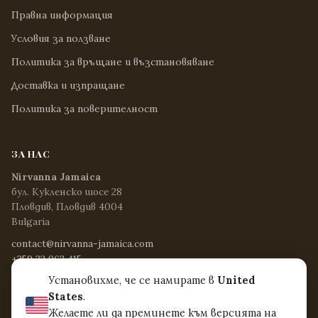
Правна информация
Условия за ползване
Политика за връщане и възстановяване
Доставка и изпращане
Политика за поверителност
ЗА НАС
Nirvanna Jamaica
бул. Кукленско шосе 28
Пловдив, Пловдив 4004
Bulgaria
contact@nirvanna-jamaica.com
+359 32 963 415
Пон - Пет / 8:15 - 17:00
Установихме, че се намирате в
United
Съб / 8:30 - 12:30
States
.
Нед и официални празници / Затворено
Желаете ли да преминете към версията на