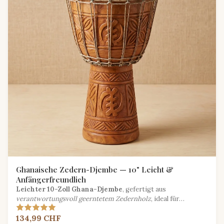
Ghanaische Zedern-Djembe — 10" Leicht &
Anfängerfreundlich
Leichter 10-Zoll Ghana-Djembe
, gefertigt aus
verantwortungsvoll geerntetem Zedernholz
, ideal für
Anfänger und jüngere Spieler, die einen authentischen
134,99 CHF
afrikanischen Klang suchen.