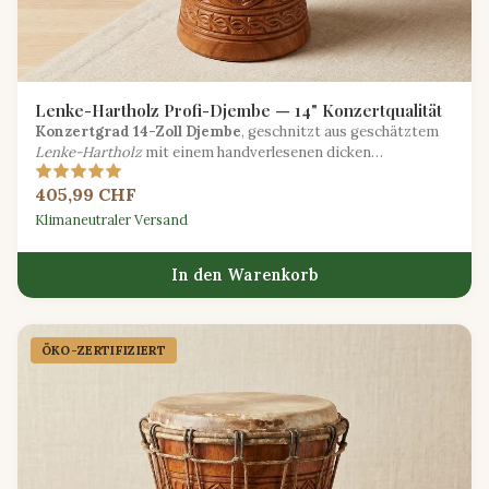
Lenke-Hartholz Profi-Djembe — 14" Konzertqualität
Konzertgrad 14-Zoll Djembe
, geschnitzt aus geschätztem
Lenke-Hartholz
mit einem handverlesenen dicken
Ziegenhautkopf für kraftvolle Projektion und reiche
405,99 CHF
Obertöne.
Klimaneutraler Versand
In den Warenkorb
ÖKO-ZERTIFIZIERT