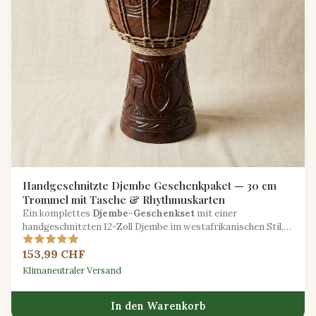
Handgeschnitzte Djembe Geschenkpaket — 30 cm
Trommel mit Tasche & Rhythmuskarten
Ein komplettes
Djembe-Geschenkset
mit einer
handgeschnitzten 12-Zoll Djembe im westafrikanischen Stil,
einer gepolsterten Tragetasche und einem Satz illustrierter
153,99 CHF
Rhythmuskarten.
Klimaneutraler Versand
In den Warenkorb