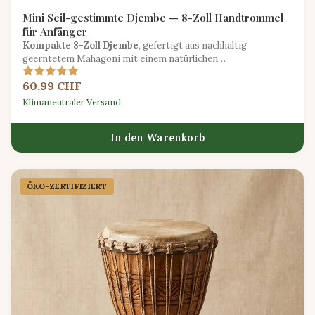
Mini Seil-gestimmte Djembe — 8-Zoll Handtrommel
für Anfänger
Kompakte 8-Zoll Djembe
, gefertigt aus nachhaltig
geerntetem Mahagoni mit einem natürlichen
Ziegenlederkopf, perfekt für neue Perkussionisten, die
60,99 CHF
westafrikanische Rhythmen erkunden.
Klimaneutraler Versand
In den Warenkorb
ÖKO-ZERTIFIZIERT