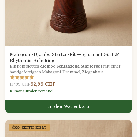
Mahagoni-Djembe Starter-Kit — 25 cm mit Gurt &
Rhythmus-Anleitung
Ein komplettes
djembe Schlagzeug Starterset
mit einer
handgefertigten Mahagoni-Trommel, Ziegenhaut-
Schlagfläche, verstellbarem Schultergurt und einem
92,99 CHF
Rhythmusheft aus Westafrika.
117,99 CHF
Klimaneutraler Versand
In den Warenkorb
ÖKO-ZERTIFIZIERT