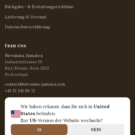
Rückgabe- & Erstattungsrichtlinie
Lieferung & Versand
Datenschutzerklärung
ÜBER UNS
Nirvanna Jamaica
Industriestrasse 19
Biel/Bienne, Bern 2503
Switzerland
contact@nirvanna-jamaica.com
+41 32 341 58 72
Mo - Fr / 8:15 - 17:00 Uhr
Sa / 8:30 - 12:30 Uhr
Wir haben erkannt, dass Sie sich in
United
So & Feiertage / Geschlossen
States
befinden.
Zur
US
-Version der Website wechseln?
JA
NEIN