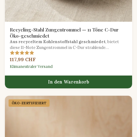
Recycling-Stahl Zungentrommel — 11 Töne C-Dur
Öko-geschmiedet
Aus recyceltem Kohlenstoffstahl geschmiedet
, bietet
diese 11-Note Zungentrommel in C-Dur strahlende
pentatonische Töne mit einem reduzierten ökologischen
117,99 CHF
Fußabdruck.
Klimaneutraler Versand
In den Warenkorb
ÖKO-ZERTIFIZIERT