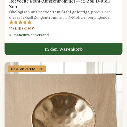
Recycelte Stahl-Zungentrommel — 12-Zoll D-Moll
Zen
Ökologisch aus recyceltem Stahl gefertigt
, produziert
dieses 12-Zoll Zungentrommel in D-Moll tief beruhigende
Töne, ideal für Meditation und Klangheilung.
110,99 CHF
Klimaneutraler Versand
In den Warenkorb
ÖKO-ZERTIFIZIERT