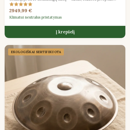
balsas išrankiam muzikantui.
2949,99 €
Klimatui neutralus pristatymas
Į krepšelį
EKOLOGIŠKAI SERTIFIKUOTA