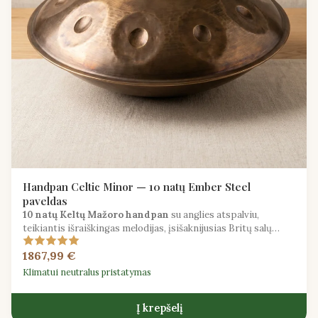
Handpan Celtic Minor — 10 natų Ember Steel
paveldas
10 natų Keltų Mažoro handpan
su anglies atspalviu,
teikiantis išraiškingas melodijas, įsišaknijusias Britų salų
pasakojimo tradicijose.
1867,99 €
Klimatui neutralus pristatymas
Į krepšelį