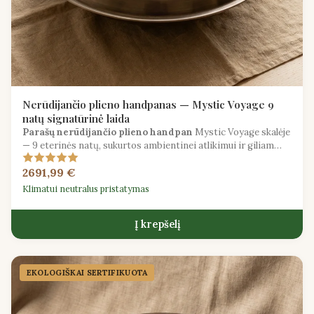
Nerūdijančio plieno handpanas — Mystic Voyage 9
natų signatūrinė laida
Parašų nerūdijančio plieno handpan
Mystic Voyage skalėje
— 9 eterinės natų, sukurtos ambientinei atlikimui ir giliam
garso gydymui.
2691,99 €
Klimatui neutralus pristatymas
Į krepšelį
EKOLOGIŠKAI SERTIFIKUOTA