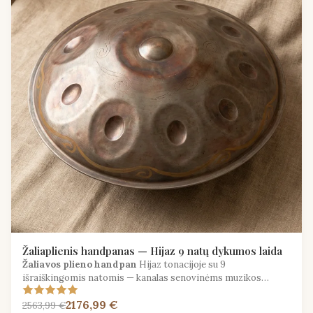
Žaliaplienis handpanas — Hijaz 9 natų dykumos laida
Žaliavos plieno handpan
Hijaz tonacijoje su 9
išraiškingomis natomis — kanalas senovinėms muzikos
tradicijoms Artimuosiuose Rytuose ir Šiaurės Afrikoje.
2176,99 €
2563,99 €