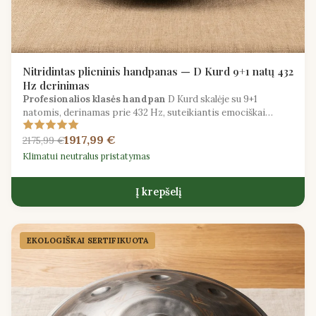
Nitridintas plieninis handpanas — D Kurd 9+1 natų 432
Hz derinimas
Profesionalios klasės handpan
D Kurd skalėje su 9+1
natomis, derinamas prie 432 Hz, suteikiantis emociškai
turtingą, stabilizuojančią grojimo patirtį.
1917,99 €
2175,99 €
Klimatui neutralus pristatymas
Į krepšelį
EKOLOGIŠKAI SERTIFIKUOTA