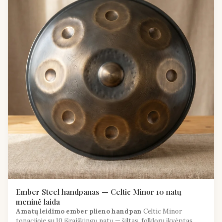
Ember Steel handpanas — Celtic Minor 10 natų
meninė laida
Amatų leidimo ember plieno handpan
Celtic Minor
tonacijoje su 10 išraiškingų natų — šiltas, folkloru įkvėptas