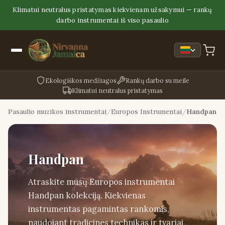
Klimatui neutralus pristatymas kiekvienam užsakymui — rankų
darbo instrumentai iš viso pasaulio
Ekologiškos medžiagos
Rankų darbo su meile
Klimatui neutralus pristatymas
Pasaulio muzikos instrumentai
Europos Instrumentai
Handpan
Handpan
Atraskite mūsų Europos instrumentai
Handpan kolekciją. Kiekvienas
instrumentas pagamintas rankomis,
naudojant tradicines technikas ir tvariai