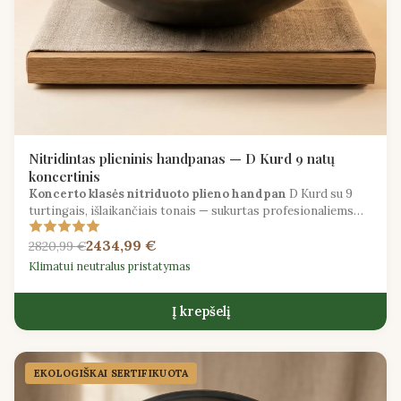
Nitridintas plieninis handpanas — D Kurd 9 natų
koncertinis
Koncerto klasės nitriduoto plieno handpan
D Kurd su 9
turtingais, išlaikančiais tonais — sukurtas profesionaliems
atlikėjams ir įrašų menininkams.
2434,99 €
2820,99 €
Klimatui neutralus pristatymas
Į krepšelį
EKOLOGIŠKAI SERTIFIKUOTA