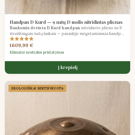
Handpan D Kurd — 9 natų D molis nitridintas plienas
Rankomis derinta D Kurd handpan
nitriduoto plieno su 9
išraiškingais natų laukais — pasaulyje mėgstamiausia handpan
skalė.
1609,99 €
Klimatui neutralus pristatymas
Į krepšelį
EKOLOGIŠKAI SERTIFIKUOTA