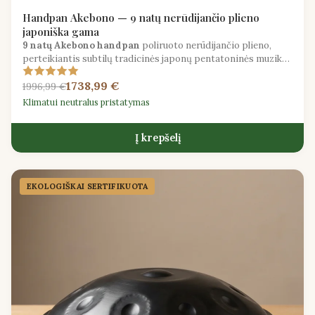
Handpan Akebono — 9 natų nerūdijančio plieno
japoniška gama
9 natų Akebono handpan
poliruoto nerūdijančio plieno,
perteikiantis subtilų tradicinės japonų pentatoninės muzikos
grožį.
1738,99 €
1996,99 €
Klimatui neutralus pristatymas
Į krepšelį
EKOLOGIŠKAI SERTIFIKUOTA