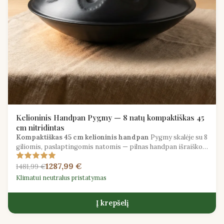
Kelioninis Handpan Pygmy — 8 natų kompaktiškas 45
cm nitridintas
Kompaktiškas 45 cm kelioninis handpan
Pygmy skalėje su 8
giliomis, paslaptingomis natomis — pilnas handpan išraiškos
dydis, patogus kuprinei.
1287,99 €
1481,99 €
Klimatui neutralus pristatymas
Į krepšelį