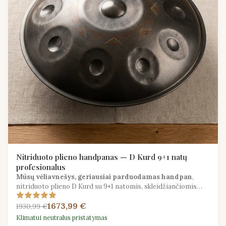
Nitriduoto plieno handpanas — D Kurd 9+1 natų
profesionalus
Mūsų vėliavnešys, geriausiai parduodamas handpan
,
nitriduoto plieno D Kurd su 9+1 natomis, skleidžiančiomis
kerinčias melodijas, mėgstamas profesionalų ir rimtų
1673,99 €
entuziastų.
1930,99 €
Klimatui neutralus pristatymas