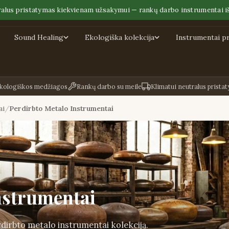
ralus pristatymas kiekvienam užsakymui — rankų darbo instrumentai iš
Sound Healing
Ekologiška kolekcija
Instrumentai p
kologiškos medžiagos
Rankų darbo su meile
Klimatui neutralus prista
ai
Perdirbto Metalo Instrumentai
nstrumentai
dirbto metalo instrumentai kolekciją.