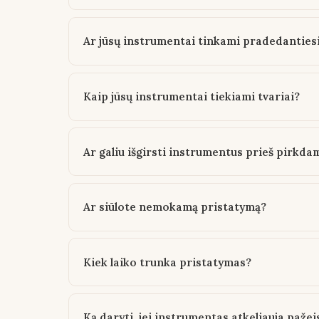
Ar jūsų instrumentai tinkami pradedantie
Kaip jūsų instrumentai tiekiami tvariai?
Ar galiu išgirsti instrumentus prieš pirkda
Ar siūlote nemokamą pristatymą?
Kiek laiko trunka pristatymas?
Ką daryti, jei instrumentas atkeliauja pažei