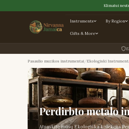
Klimatui neut
Instruments
By Region
Gifts & More
E
Pasaulio muzikos instrumentai
Ekologiski Instrument
Perdirbto metalo i
Atraskite mūsų Ekologiška kolekcija Per