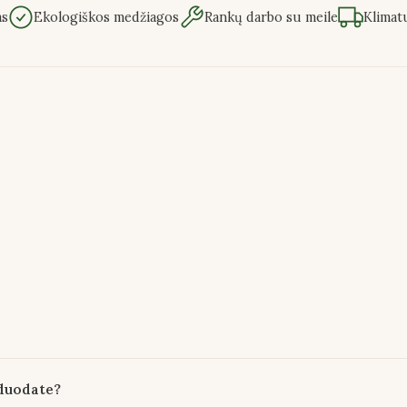
as
Ekologiškos medžiagos
Rankų darbo su meile
Klimat
rduodate?