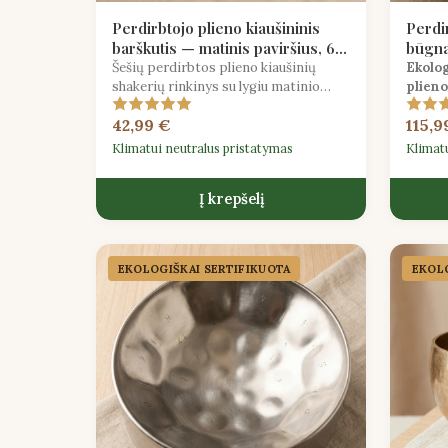
Perdirbtojo plieno kiaušininis
Perdir
barškutis — matinis paviršius, 6
būgna
vnt. rinkinys
Šešių perdirbtos plieno kiaušinių
Ekolog
shakerių rinkinys su lygiu matinio
plieno
paviršiaus apdaila, siūlantis ryškų ir
mažoro 
42,99 €
115,9
nuoseklų toną ansamblių grojimui.
ramina
medita
Klimatui neutralus pristatymas
Klimat
Į krepšelį
EKOLOGIŠKAI SERTIFIKUOTA
EKOLO