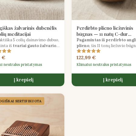
giškas žalvarinis dubenėlis
Perdirbto plieno liežuvinis
lių meditacijai
būgnas — 11 natų C-dur
ekologiškas
tiška 5 colių dainavimo dubuo,
Pagamintas iš perdirbto angl
nta iš
tvariai gauto žalvario
,
plieno
, šis 11 tonų liežuvio būg
i tinka pradedantiesiems,
dur tonacijoje siūlo spindinčius
9 €
122,99 €
jantiems sąmoningą garso
pentatoninius tonus su sumaži
ką.
ekologine pėdsaku.
ui neutralus pristatymas
Klimatui neutralus pristatymas
Į krepšelį
Į krepšelį
GIŠKAI SERTIFIKUOTA