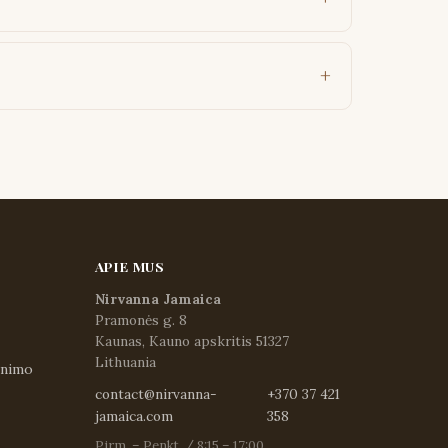
APIE MUS
Nirvanna Jamaica
Pramonės g. 8
Kaunas, Kauno apskritis 51327
Lithuania
inimo
contact@nirvanna-
+370 37 421
jamaica.com
358
Pirm. – Penkt. / 8:15 – 17:00