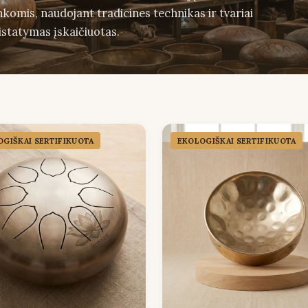
omis, naudojant tradicines technikas ir tvariai
istatymas įskaičiuotas.
GIŠKAI SERTIFIKUOTA
EKOLOGIŠKAI SERTIFIKUOTA