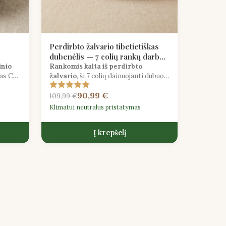
Perdirbto žalvario tibetietiškas
dubenėlis — 7 colių rankų darbo
meditacinis
inio
Rankomis kalta iš perdirbto
nas C
žalvario
, ši 7 colių dainuojanti dubuo
skleidžia turtingus harmonikus
90,99 €
nta
meditacijai ir garso terapijai su tvaria
109,99 €
siela.
Klimatui neutralus pristatymas
Į krepšelį