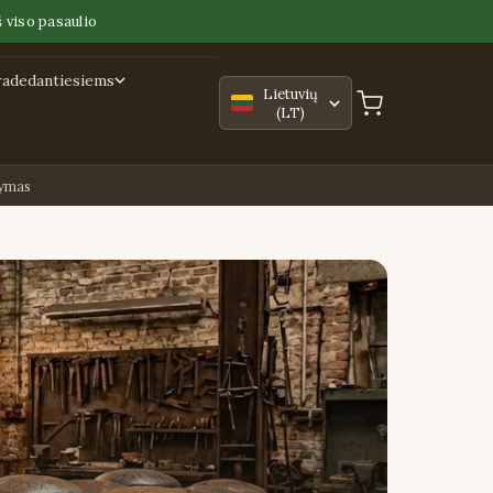
 viso pasaulio
radedantiesiems
Lietuvių
(LT)
tymas