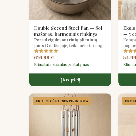
Double Second Steel Pan — Sol
Ekolo
mažoras, harmoninis rinkinys
— 5 co
Pora dvigubų antrinių plieninių
Kompak
pans
G didžiojoje, teikiančių turtingą
pagami
harmoninę paramą ir kontramelodijos
puikia
616,99 €
54,9
galimybes ansamblio grojime.
tyrinė
prakti
Klimatui neutralus pristatymas
Klimat
Į krepšelį
EKOLOGIŠKAI SERTIFIKUOTA
EKOLO