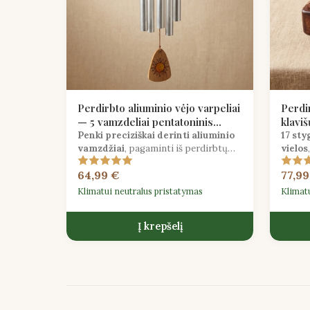
Perdirbto aliuminio vėjo varpeliai
Perdi
— 5 vamzdeliai pentatoninis
klavi
derinimas
Penki preciziškai derinti aliuminio
17 sty
vamzdžiai
, pagaminti iš perdirbtų
vielos
oro erdvės atliekų, sukuria
šiltus,
64,99 €
77,99
pentatoninį vėjo varpelį su
standa
kristaliniais lauko tonais.
Klimatui neutralus pristatymas
Klimat
Į krepšelį