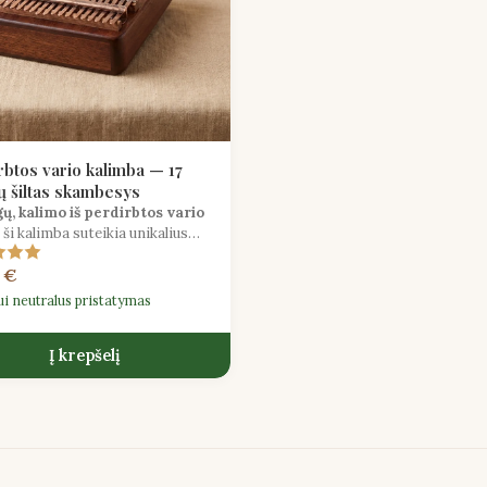
rbtos vario kalimba — 17
šų šiltas skambesys
gų, kalimo iš perdirbtos vario
, ši kalimba suteikia unikalius
 švelnius tonus, kurie išskiria ją iš
 €
rtinių plieno modelių.
ui neutralus pristatymas
Į krepšelį