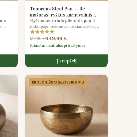
Tenorinis Steel Pan — Re
mažoras, ryškus karnavalinis
tonas
nis
Ryškus tenorinis plieninis pan
D
tu
didžiojoje, teikiantis aiškias aukštų
ntis
registrų melodijas, idealiai tinka
449,99 €
pagrindinėms partijoms ir soliniam
513,99 €
pasirodymui.
Klimatui neutralus pristatymas
Į krepšelį
EKOLOGIŠKAI SERTIFIKUOTA