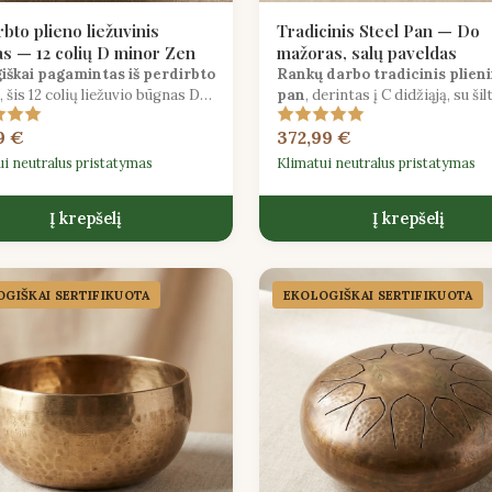
bto plieno liežuvinis
Tradicinis Steel Pan — Do
s — 12 colių D minor Zen
mažoras, salų paveldas
iškai pagamintas iš perdirbto
Rankų darbo tradicinis plieni
, šis 12 colių liežuvio būgnas D
pan
, derintas į C didžiąją, su šil
tonacijoje skleidžia giliai
Karibų rezonansu, puikiai tinka
9 €
372,99 €
nčius garsus, puikiai tinkančius
kalipso ir soca ritmams.
cijai ir garso gydymui.
ui neutralus pristatymas
Klimatui neutralus pristatymas
Į krepšelį
Į krepšelį
GIŠKAI SERTIFIKUOTA
EKOLOGIŠKAI SERTIFIKUOTA