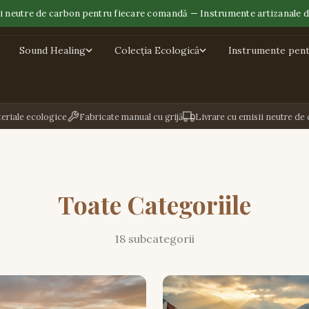
ii neutre de carbon pentru fiecare comandă — Instrumente artizanale d
Sound Healing
Colecția Ecologică
Instrumente pent
eriale ecologice
Fabricate manual cu grijă
Livrare cu emisii neutre de
Toate Categoriile
18 subcategorii