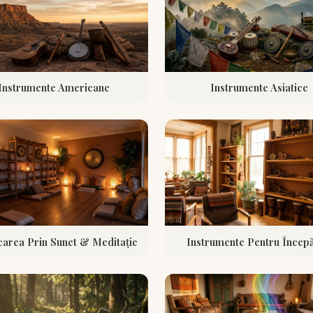
Instrumente Americane
Instrumente Asiatice
carea Prin Sunet & Meditație
Instrumente Pentru Începă