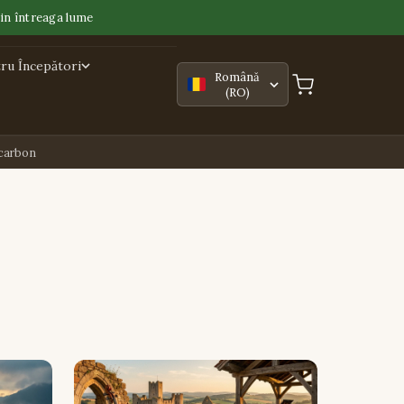
in întreaga lume
ru Începători
Română
(RO)
 carbon