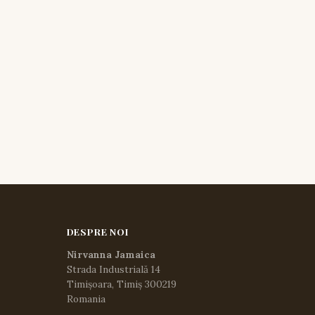
DESPRE NOI
Nirvanna Jamaica
Strada Industrială 14
Timișoara, Timiș 300219
Romania