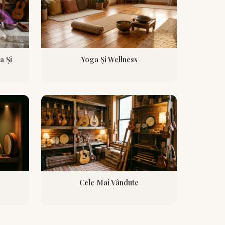
a Și
Yoga Și Wellness
Cele Mai Vândute