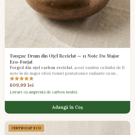
Tongue Drum din Oțel Reciclat — 11 Note Do Major
Eco-Forjat
Forged din oțel carbon reciclat
, acest tambur cu limbă de 11
note în do major oferă tonuri pentatonice radiante cu un
impact ecologic redus.
609,99 lei
Livrare cu amprentă de carbon neutră
Adaugă în Coș
CERTIFICAT ECO