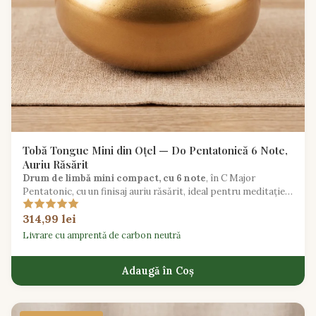
Tobă Tongue Mini din Oțel — Do Pentatonică 6 Note,
Auriu Răsărit
Drum de limbă mini compact, cu 6 note
, în C Major
Pentatonic, cu un finisaj auriu răsărit, ideal pentru meditație
în călătorie și introducerea copiilor în muzică.
314,99 lei
Livrare cu amprentă de carbon neutră
Adaugă în Coș