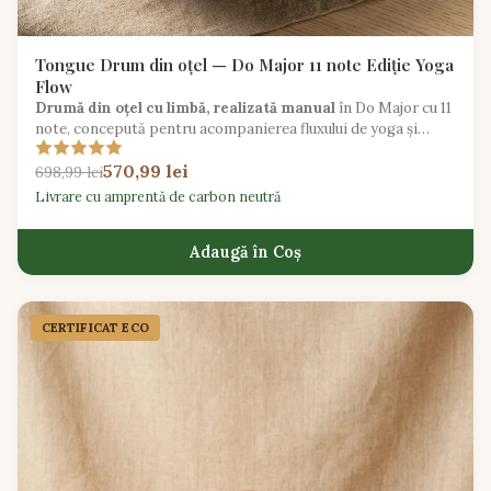
Tongue Drum din oțel — Do Major 11 note Ediție Yoga
Flow
Drumă din oțel cu limbă, realizată manual
în Do Major cu 11
note, concepută pentru acompanierea fluxului de yoga și
relaxare ghidată.
570,99 lei
698,99 lei
Livrare cu amprentă de carbon neutră
Adaugă în Coș
CERTIFICAT ECO