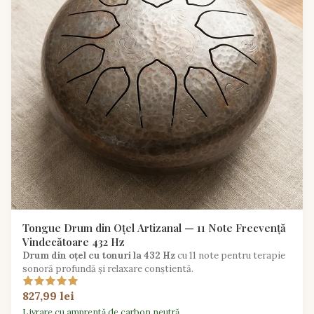
Tongue Drum din Oțel Artizanal — 11 Note Frecvență
Vindecătoare 432 Hz
Drum din oțel cu tonuri la 432 Hz
cu 11 note pentru terapie
sonoră profundă și relaxare conștientă.
827,99 lei
Livrare cu amprentă de carbon neutră