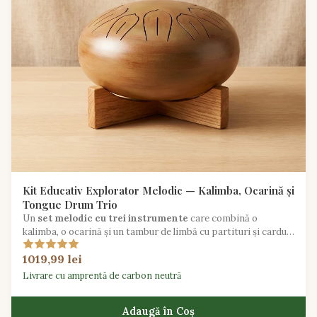
Kit Educativ Explorator Melodic — Kalimba, Ocarină și
Tongue Drum Trio
Un
set melodic cu trei instrumente
care combină o
kalimba, o ocarină și un tambur de limbă cu partituri și carduri
de lecție pentru educația axată pe melodie.
1019,99 lei
Livrare cu amprentă de carbon neutră
Adaugă în Coș