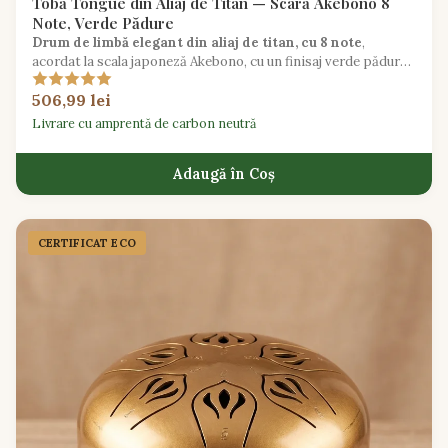
Tobă Tongue din Aliaj de Titan — Scară Akebono 8
Note, Verde Pădure
Drum de limbă elegant din aliaj de titan, cu 8 note
,
acordat la scala japoneză Akebono, cu un finisaj verde pădure
inspirat din natură pentru explorări muzicale serene.
506,99 lei
Livrare cu amprentă de carbon neutră
Adaugă în Coș
CERTIFICAT ECO