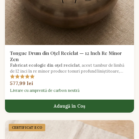
Tongue Drum din Oțel Reciclat — 12 Inch Re Minor
Zen
Fabricat ecologic din oțel reciclat
, acest tambur de limbă
de 12 inci în re minor produce tonuri profund liniștitoare,
ideale pentru meditație și vindecare prin sunet.
577,99 lei
Livrare cu amprentă de carbon neutră
Adaugă în Coș
CERTIFICAT ECO