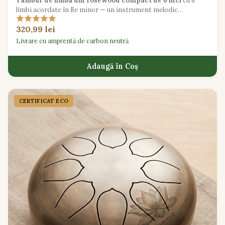
Tambur de limbă din rosewood compact de 6 inci
cu 8
limbi acordate în Re minor — un instrument melodic
meditațional ideal pentru începători.
320,99 lei
Livrare cu amprentă de carbon neutră
Adaugă în Coș
CERTIFICAT ECO