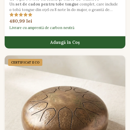
Un
set de cadou pentru tobe tongue
complet, care include
o tobă tongue din oțel cu 8 note în do major, o geantă de
transport căptușită, două ciocănele și un caiet de melodii
480,99 lei
pentru începători.
Livrare cu amprentă de carbon neutră
Adaugă în Coș
CERTIFICAT ECO