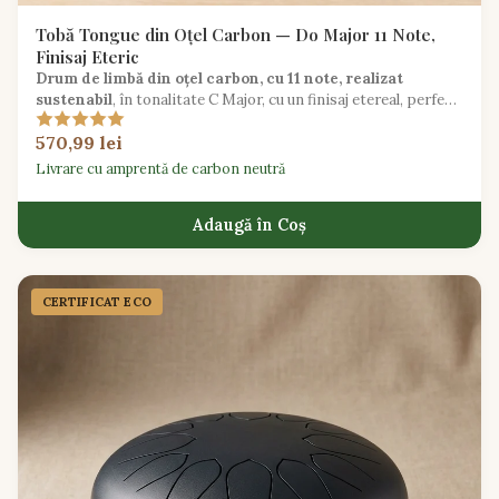
Tobă Tongue din Oțel Carbon — Do Major 11 Note,
Finisaj Eteric
Drum de limbă din oțel carbon, cu 11 note, realizat
sustenabil
, în tonalitate C Major, cu un finisaj etereal, perfect
pentru meditație și vindecare prin sunet.
570,99 lei
Livrare cu amprentă de carbon neutră
Adaugă în Coș
CERTIFICAT ECO