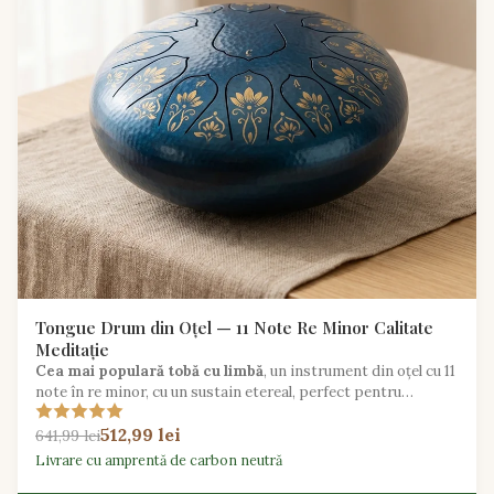
Tongue Drum din Oțel — 11 Note Re Minor Calitate
Meditație
Cea mai populară tobă cu limbă
, un instrument din oțel cu 11
note în re minor, cu un sustain etereal, perfect pentru
meditație, yoga și exprimare creativă.
512,99 lei
641,99 lei
Livrare cu amprentă de carbon neutră