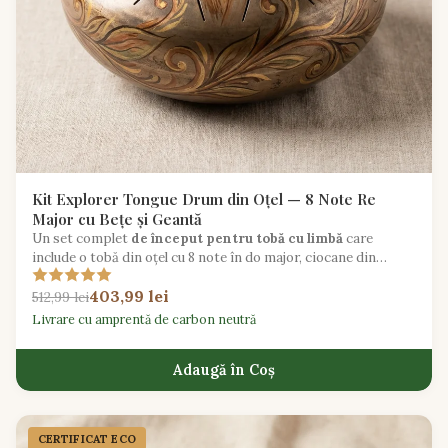
Kit Explorer Tongue Drum din Oțel — 8 Note Re
Major cu Bețe și Geantă
Un set complet
de început pentru tobă cu limbă
care
include o tobă din oțel cu 8 note în do major, ciocane din
cauciuc, protecții pentru degete și o geantă de transport
403,99 lei
căptușită.
512,99 lei
Livrare cu amprentă de carbon neutră
Adaugă în Coș
CERTIFICAT ECO