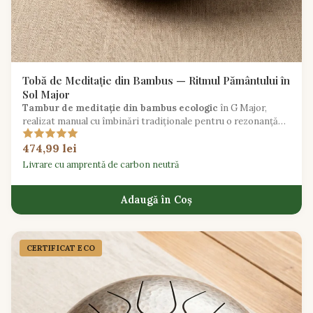
Tobă de Meditație din Bambus — Ritmul Pământului în
Sol Major
Tambur de meditație din bambus ecologic
în G Major,
realizat manual cu îmbinări tradiționale pentru o rezonanță
caldă și organică.
474,99 lei
Livrare cu amprentă de carbon neutră
Adaugă în Coș
CERTIFICAT ECO