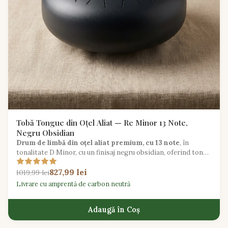
Tobă Tongue din Oțel Aliat — Re Minor 13 Note,
Negru Obsidian
Drum de limbă din oțel aliat premium, cu 13 note
, în
tonalitate D Minor, cu un finisaj negru obsidian, oferind tonuri
meditative profunde pentru jucători intermediari.
827,99 lei
1019,99 lei
Livrare cu amprentă de carbon neutră
Adaugă în Coș