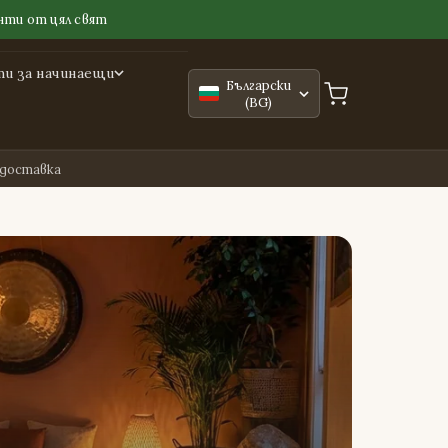
нти от цял свят
и за начинаещи
Български
(BG)
 доставка