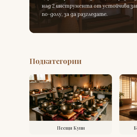
над 2 инструмента от устойчиви за
по-долу, за да разгледате.
Подкатегории
Пеещи Купи
Б