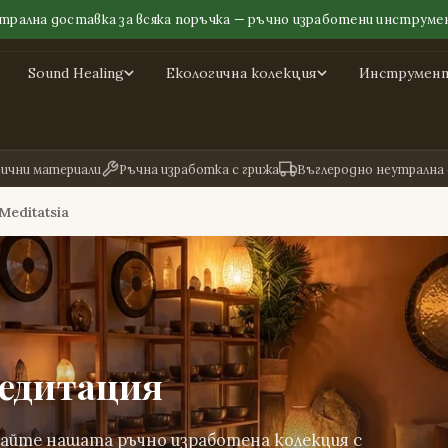
трална доставка за всяка поръчка — ръчно изработени инструме
Sound Healing
Екологична колекция
Инструмент
гични материали
Ръчна изработка с грижа
Въглеродно неутрална
 Meditatsia
медитация
дайте нашата ръчно изработена колекция с