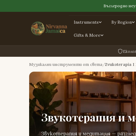
Въглеродно неу
Instruments
By Region
Gifts & More
Еколо
Музикални инструменти от света
Zvukoterapia I
Звукотерапия и 
Звукотерапия и медитация — разгле