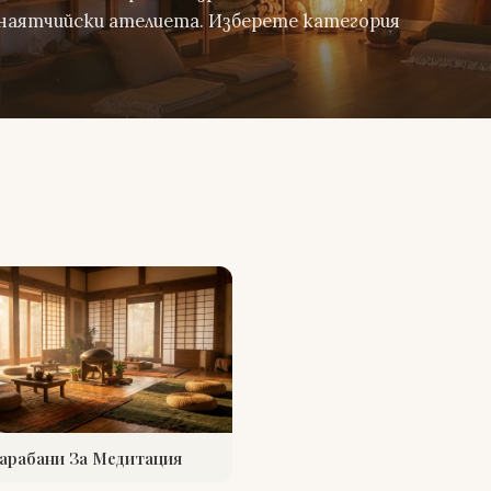
наятчийски ателиета. Изберете категория
арабани За Медитация