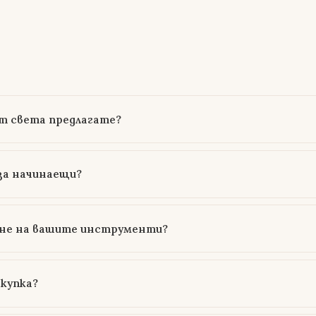
т света предлагате?
за начинаещи?
ане на вашите инструменти?
окупка?