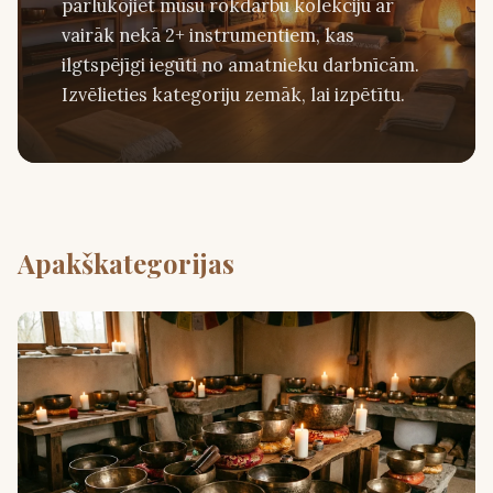
pārlūkojiet mūsu rokdarbu kolekciju ar
vairāk nekā 2+ instrumentiem, kas
ilgtspējīgi iegūti no amatnieku darbnīcām.
Izvēlieties kategoriju zemāk, lai izpētītu.
Apakškategorijas