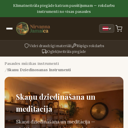
Klimatneitrāla piegāde katram pasūtījumam — rokdarbu
instrumenti no visas pasaules
Videi draudzīgi materiāli
Rūpīgs rokdarbs
Oglekļneitrāla piegāde
Pasaules mūzikas instrumenti
Skanu Dziedinosanas Instrumenti
Skaņu dziedināšana un
meditācija
Skaņu dziedināšana un meditācija —