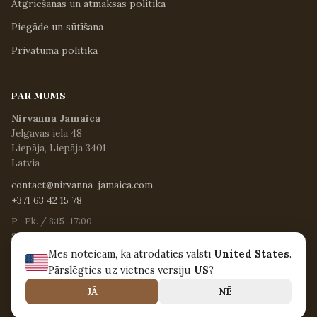
Atgriešanas un atmaksas politika
Piegāde un sūtīšana
Privātuma politika
PAR MUMS
Nirvanna Jamaica
Jelgavas iela 48
Liepāja, Liepāja 3401
Latvia
contact@nirvanna-jamaica.com
+371 63 42 15 78
P.–Pk. / 8:15–17:00
S. / 8:30–12:30
Sv. un svētku dienās / Slēgts
Mēs noteicām, ka atrodaties valstī
United States
.
Pārslēgties uz vietnes versiju
US
?
JĀ
NĒ
© 2026 Nirvanna Jamaica. Visas tiesības aizsargātas.