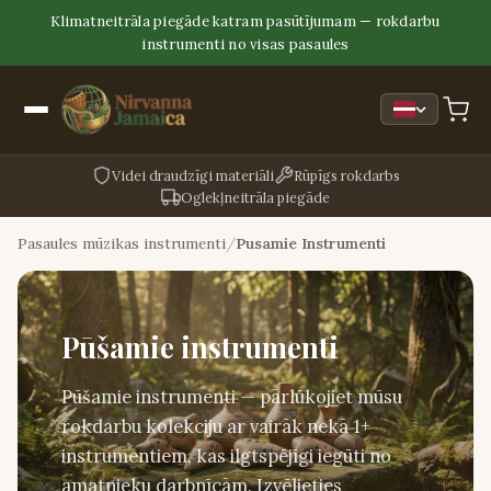
Klimatneitrāla piegāde katram pasūtījumam — rokdarbu
instrumenti no visas pasaules
Videi draudzīgi materiāli
Rūpīgs rokdarbs
Oglekļneitrāla piegāde
Pasaules mūzikas instrumenti
Pusamie Instrumenti
Pūšamie instrumenti
Pūšamie instrumenti — pārlūkojiet mūsu
rokdarbu kolekciju ar vairāk nekā 1+
instrumentiem, kas ilgtspējīgi iegūti no
amatnieku darbnīcām. Izvēlieties