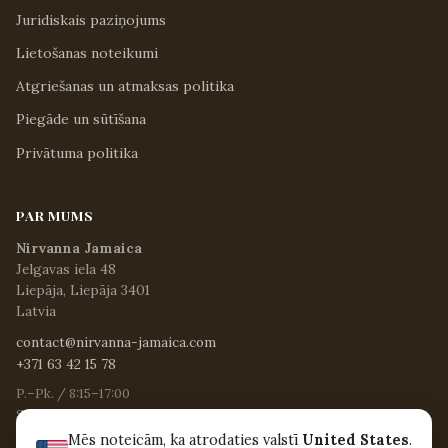
Juridiskais paziņojums
Lietošanas noteikumi
Atgriešanas un atmaksas politika
Piegāde un sūtīšana
Privātuma politika
PAR MUMS
Nirvanna Jamaica
Jelgavas iela 48
Liepāja, Liepāja 3401
Latvia
contact@nirvanna-jamaica.com
+371 63 42 15 78
P.–Pk. / 8:15–17:00
S. / 8:30–12:30
Sv. un svētku dienās / Slēgts
Mēs noteicām, ka atrodaties valstī
United States
.