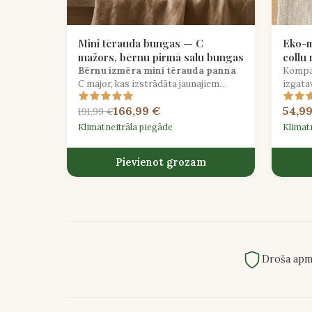
Mini tērauda bungas — C
Eko-m
mažors, bērnu pirmā salu bungas
collu
Bērnu izmēra mini tērauda panna
Kompak
C major, kas izstrādāta jaunajiem
izgata
mūziķiem, lai droši un priecīgi izpētītu
misiņ
166,99 €
54,9
Karību jūras ritmus.
kas iz
191,99 €
Klimatneitrāla piegāde
Klimat
Pievienot grozam
Droša apm