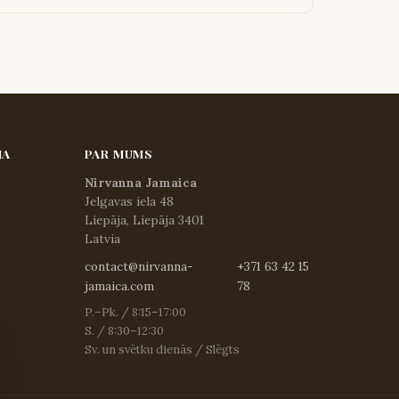
JA
PAR MUMS
Nirvanna Jamaica
Jelgavas iela 48
Liepāja, Liepāja 3401
Latvia
contact@nirvanna-
+371 63 42 15
jamaica.com
78
P.–Pk. / 8:15–17:00
S. / 8:30–12:30
Sv. un svētku dienās / Slēgts