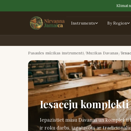
Klimatn
Instruments
By Region
Pasaules mūzikas instrumenti
Muzikas Davanas
Iesa
Iesācēju komplekti
Iepazīstiet mūsu Dāvanas un komplekti I
ir roku darbs, izgatavots ar tradicionāl