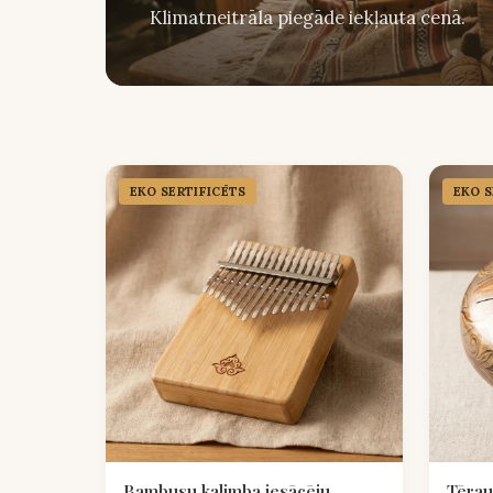
Klimatneitrāla piegāde iekļauta cenā.
EKO SERTIFICĒTS
EKO S
Bambusu kalimba iesācēju
Tērau