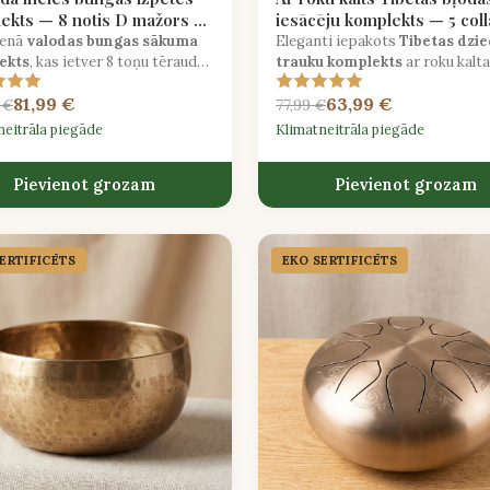
ekts — 8 notis D mažors ar
iesācēju komplekts — 5 coll
ēm un somu
vālīti un spilvenu
ienā
valodas bungas sākuma
Eleganti iepakots
Tibetas dzi
ekts
, kas ietver 8 toņu tērauda
trauku komplekts
ar roku kalta
 D dur, gumijas āmurus, pirkstu
bronzas trauku, zamšādas āmuru
81,99 €
63,99 €
s un polsterētu pārvadāšanas
spilvenu un meditācijas ceļvedi.
 €
77,99 €
neitrāla piegāde
Klimatneitrāla piegāde
Pievienot grozam
Pievienot grozam
ERTIFICĒTS
EKO SERTIFICĒTS