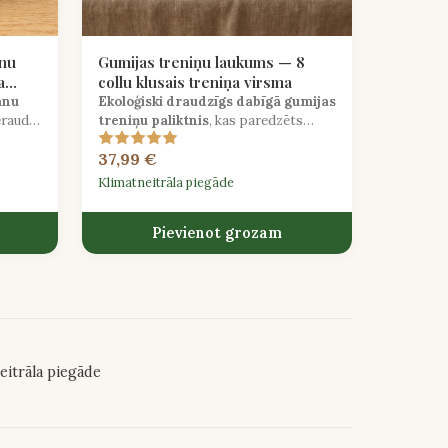
anu
Gumijas treniņu laukums — 8
a
collu klusais treniņa virsma
u
anu
Ekoloģiski draudzīgs dabīgā gumijas
ērauda
treniņu paliktnis
, kas paredzēts
somu,
klusa mājas perkusiju apmācībai,
37,99 €
netraucējot jūsu mājsaimniecību.
Klimatneitrāla piegāde
Pievienot grozam
eitrāla piegāde