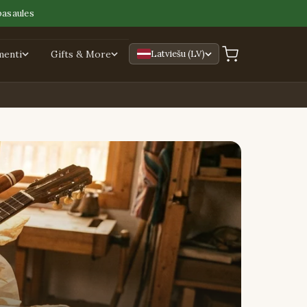
pasaules
menti
Gifts & More
Latviešu (LV)