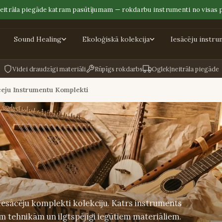
eitrāla piegāde katram pasūtījumam — rokdarbu instrumenti no visas 
Sound Healing
Ekoloģiskā kolekcija
Iesācēju instru
Videi draudzīgi materiāli
Rūpīgs rokdarbs
Oglekļneitrāla piegāde
ceju Instrumentu Komplekti
esācēju komplekti kolekciju. Katrs instruments
ām tehnikām un ilgtspējīgi iegūtiem materiāliem.