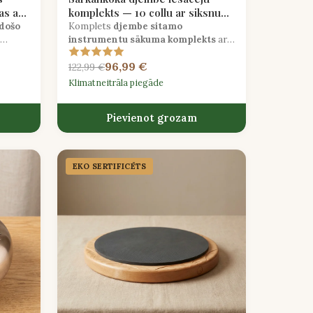
as ar
komplekts — 10 collu ar siksnu
un ritma ceļvedi
edošo
Komplets
djembe sitamo
instrumentu sākuma komplekts
ar
, zīda
roku grebtu mahagonija bungas, kazas
96,99 €
ādas galvu, regulējamu plecu siksnu un
122,99 €
Rietumāfrikas ritmu grāmatu.
Klimatneitrāla piegāde
Pievienot grozam
EKO SERTIFICĒTS