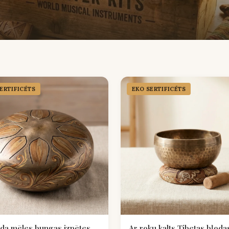
ERTIFICĒTS
EKO SERTIFICĒTS
da mēles bungas izpētes
Ar roku kalts Tibetas bļoda