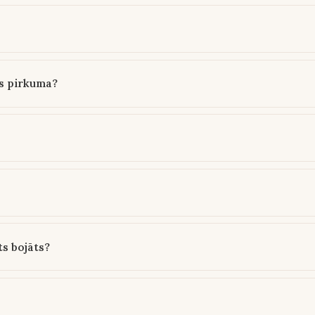
ms pirkuma?
ts bojāts?