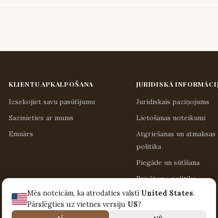
KLIENTU APKALPOŠANA
JURIDISKĀ INFORMĀCI
Izsekojiet savu pasūtījumu
Juridiskais paziņojums
Sazinieties ar mums
Lietošanas noteikumi
Emuārs
Atgriešanas un atmaksas
politika
Piegāde un sūtīšana
Privātuma politika
Mēs noteicām, ka atrodaties valstī
United States
.
Pārslēgties uz vietnes versiju
US
?