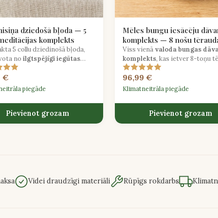
isiņa dziedošā bļoda — 5
Mēles bungu iesācēju dāv
 meditācijas komplekts
komplekts — 8 nošu tēraud
bungas ar somu un dziesm
ta 5 collu dziedinošā bļoda,
Viss vienā
valoda bungas dāv
vota no
ilgtspējīgi iegūtas
grāmatu
komplekts
, kas ietver 8-toņu t
a
, ideāli piemērota iesācējiem,
valoda bungas C major, mīkstu 
9 €
96,99 €
pēta apzinātu skaņas praksi.
divus sitamos instrumentus un
iesācēju dziesmu grāmatu.
neitrāla piegāde
Klimatneitrāla piegāde
Pievienot grozam
Pievienot grozam
aksa
Videi draudzīgi materiāli
Rūpīgs rokdarbs
Klimatn