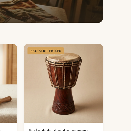
EKO SERTIFICĒTS
s
Sarkankoka djembe iesācēju