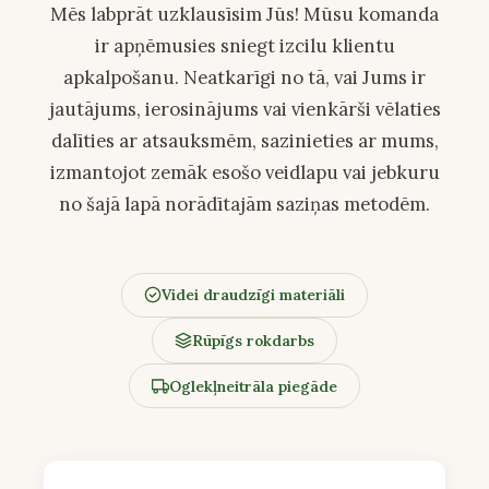
Mēs labprāt uzklausīsim Jūs! Mūsu komanda
ir apņēmusies sniegt izcilu klientu
apkalpošanu. Neatkarīgi no tā, vai Jums ir
jautājums, ierosinājums vai vienkārši vēlaties
dalīties ar atsauksmēm, sazinieties ar mums,
izmantojot zemāk esošo veidlapu vai jebkuru
no šajā lapā norādītajām saziņas metodēm.
Videi draudzīgi materiāli
Rūpīgs rokdarbs
Oglekļneitrāla piegāde