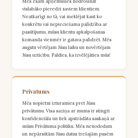
Mēs esam apņēmušies nodrošināt
vislabāko pieredzi saviem klientiem.
Neatkarīgi no tā, vai meklējat kaut ko
konkrētu vai nepieciešama palīdzība ar
pasūtījumu, mūsu klientu apkalpošanas
komanda vienmēr ir gatava palīdzēt. Mēs
augstu vērtējam Jūsu laiku un novērtējam
Jūsu uzticību. Paldies, ka izvēlējāties mūs!
Privātums
Mēs nopietni izturamies pret Jūsu
privātumu. Visa saziņa ar mums ir stingri
konfidenciāla un tiek apstrādāta saskaņā ar
mūsu Privātuma politiku. Mēs nenododam
un nepārsūtām Jūsu datus trešajām pusēm