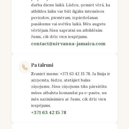
darba dienu laikā. Lūdzu, ņemiet vērā, ka
atbildes laiks var būt ilgāks intensīvos
periodos, piemēram, izpārdošanas
pasākumu vai svētku laikā. Mēs augstu
vērtējam Jūsu sapratni un atbildēsim
Jums, cik drīz vien iespējams.
contact@nirvanna-jamaica.com
Pa tālruni
Zvaniet mums: +371 63 42 15 78. Ja līnija ir
aizņemta, lūdzu, atstājiet balss
ziņojumu. Jūsu ziņojums tiks pārsūtīts
mūsu atbalsta komandai pa e-pastu, un
mēs sazināsimies ar Jums, cik drīz vien
iespējams.
+371 63 42 15 78