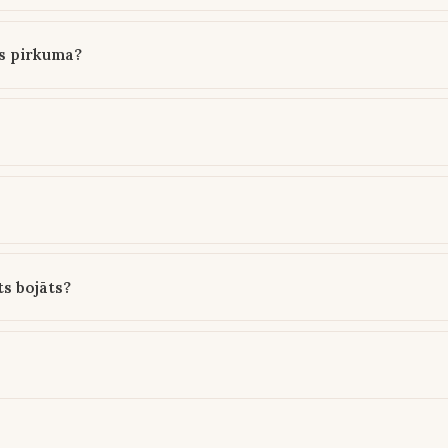
ms pirkuma?
ts bojāts?