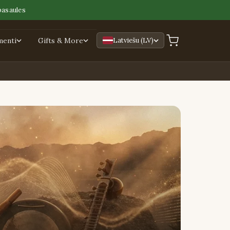
pasaules
menti
Gifts & More
Latviešu (LV)