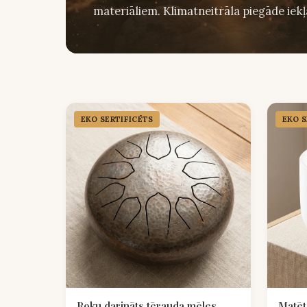
materiāliem. Klimatneitrāla piegāde iekļ
EKO SERTIFICĒTS
EKO S
Roku darināts tērauda mēles
Matēt