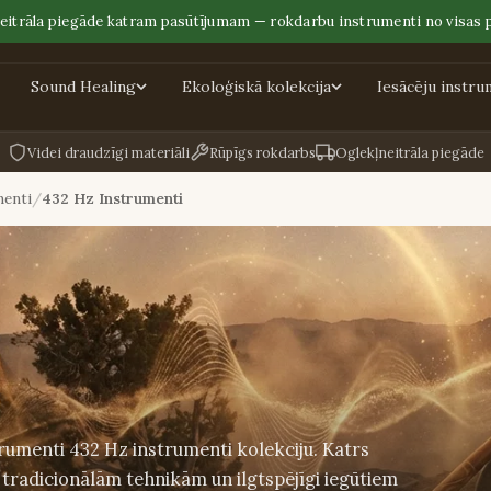
eitrāla piegāde katram pasūtījumam — rokdarbu instrumenti no visas 
Sound Healing
Ekoloģiskā kolekcija
Iesācēju instru
Videi draudzīgi materiāli
Rūpīgs rokdarbs
Oglekļneitrāla piegāde
menti
432 Hz Instrumenti
trumenti 432 Hz instrumenti kolekciju. Katrs
 tradicionālām tehnikām un ilgtspējīgi iegūtiem