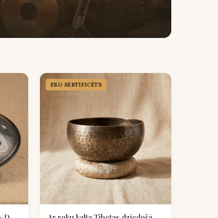
EKO SERTIFICĒTS
— D
Ar roku kalta Tibetas dziedošā