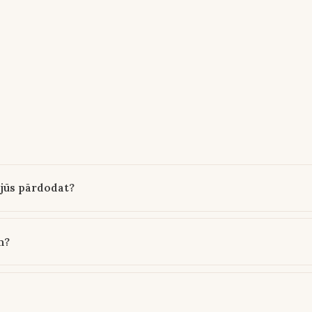
 jūs pārdodat?
m?