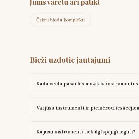
Jums varētu arī patikt
Čakru bļodu komplekti
Bieži uzdotie jautājumi
Kāda veida pasaules mūzikas instrumentus
Vai jūsu instrumenti ir piemēroti iesācējie
Kā jūsu instrumenti tiek ilgtspējīgi iegūti?