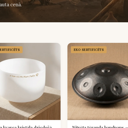
auta cenā.
ERTIFICĒTS
EKO SERTIFICĒTS
a kvarca kristāla dziedošā
Nitrēta tērauda handpans 