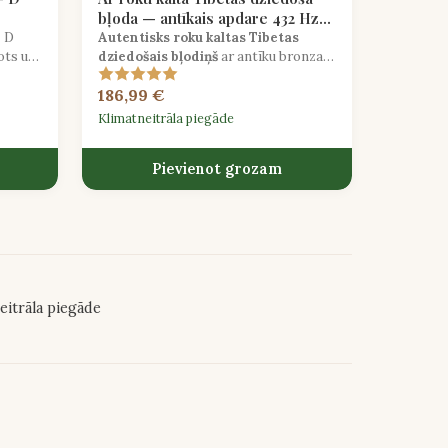
bļoda — antīkais apdare 432 Hz
noskaņota
n
D
Autentisks roku kaltas Tibetas
ots uz
dziedošais bļodiņš
ar antīku bronzas
apdari, precīzi saskaņots uz 432 Hz
186,99 €
tradicionālai skaņas dziedināšanai.
Klimatneitrāla piegāde
Pievienot grozam
eitrāla piegāde