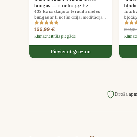
bungas — 11 notis 432 Hz
bļoda
dziednieciskā frekvence
čakra
432 Hz saskaņota tērauda mēles
Īsts k
bungas
ar 11 notīm dziļai meditācijas
bļodiņ
skaņas terapijai un apzinātai
Hz, re
166,99 €
relaksācijai.
dziedi
282,99
Klimatneitrāla piegāde
Klimat
Pievienot grozam
Droša apm