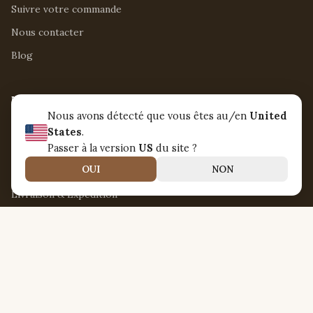
Suivre votre commande
Nous contacter
Blog
MENTIONS LÉGALES
Nous avons détecté que vous êtes au/en
United
Mentions légales
States
.
Conditions d'utilisation
Passer à la version
US
du site ?
OUI
NON
Politique de retour et de remboursement
Livraison & Expédition
Politique de confidentialité
À PROPOS
Nirvanna Jamaica
12 Rue de l'Industrie