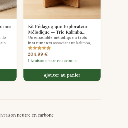
Forme
Kit Pédagogique Explorateur
Mélodique — Trio Kalimba
Ocarina & Tongue Drum
 do
Un
ensemble mélodique à trois
main
instruments
associant un kalimba,
 pour
une ocarina et un tambour à langue
204,99 €
avec des partitions et des cartes de
leçon pour une éducation axée sur la
Livraison neutre en carbone
mélodie.
Ajouter au panier
ivraison neutre en carbone