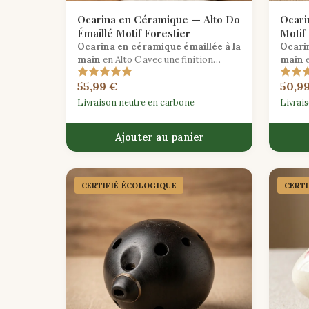
Ocarina en Céramique — Alto Do
Ocari
Émaillé Motif Forestier
Motif 
Ocarina en céramique émaillée à la
Ocari
main
en Alto C avec une finition
main
e
inspirée de la forêt — un premier
inspiré
55,99 €
50,9
instrument à vent enchanteur pour les
de bam
débutants.
Livraison neutre en carbone
Livrai
Ajouter au panier
CERTIFIÉ ÉCOLOGIQUE
CERT