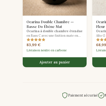
Ocarina Double Chambre —
Ocari
Basse Do Ébène Mat
Fleur
Ocarina à double chambre étendue
Ocarin
en Bass C avec une finition mate en
Alto G
ébène pour un répertoire avancé.
cerisi
83,99 €
68,9
l'arti
asiati
Livraison neutre en carbone
Livrai
Ajouter au panier
Paiement sécurisé