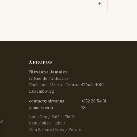
À PROPOS
Nirvanna Jamaica
12 Rue de l'Industrie
Esch-sur-Alzette, Canton d'Esch 4081
Luxembourg
contact@nirvanna-
+352 26 54 31
jamaica.com
78
Lun - Ven / 8h15 - 17h00
té
Sam / 8h30 - 12h30
Dim & Jours fériés / Fermé