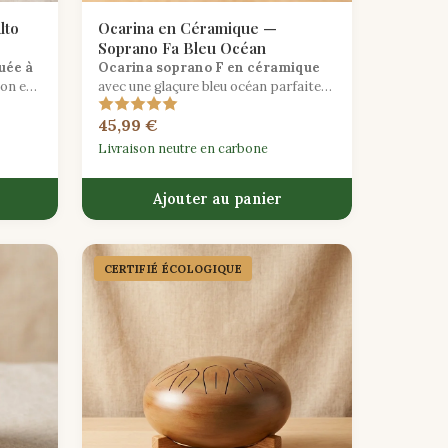
lto
Ocarina en Céramique —
Soprano Fa Bleu Océan
uée à
Ocarina soprano F en céramique
ion en
avec une glaçure bleu océan parfaite
pour des mélodies vives et un jeu en
45,99 €
ons
extérieur portable.
Livraison neutre en carbone
Ajouter au panier
CERTIFIÉ ÉCOLOGIQUE