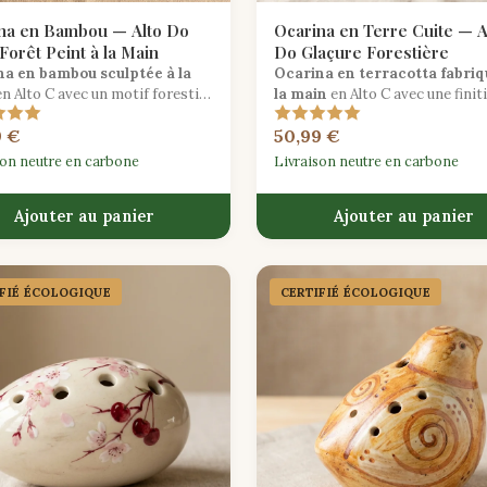
na en Bambou — Alto Do
Ocarina en Terre Cuite — A
Forêt Peint à la Main
Do Glaçure Forestière
na en bambou sculptée à la
Ocarina en terracotta fabriq
n Alto C avec un motif forestier
la main
en Alto C avec une finit
 de la nature, fabriquée à partir
glaçure woodland chaleureuse
9 €
50,99 €
bou cultivé de manière durable.
inspirée des anciennes traditi
folkloriques européennes.
son neutre en carbone
Livraison neutre en carbone
Ajouter au panier
Ajouter au panier
IFIÉ ÉCOLOGIQUE
CERTIFIÉ ÉCOLOGIQUE