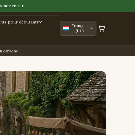
monde entier
nts pour débutants
Français
(LU)
en carbone