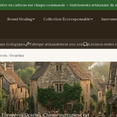
eutre en carbone sur chaque commande — Instruments artisanaux du 
Sound Healing
Collection Écoresponsable
Instrume
aux écologiques
Fabriqué artisanalement avec soin
Livraison neutre 
eens
Ocarina
s Européens Ocarina. Chaque instrument est