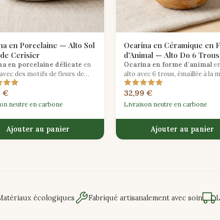
na en Porcelaine — Alto Sol
Ocarina en Céramique en 
 de Cerisier
d'Animal — Alto Do 6 Trous
a en porcelaine délicate
en
Ocarina en forme d'animal
en
 avec des motifs de fleurs de
alto avec 6 trous, émaillée à la 
er peints à la main célébrant
avec des finitions non toxiques
9 €
32,99 €
sanat des traditions céramiques
un jeu sûr et imaginatif.
ques.
son neutre en carbone
Livraison neutre en carbone
Ajouter au panier
Ajouter au panier
Matériaux écologiques
Fabriqué artisanalement avec soin
L