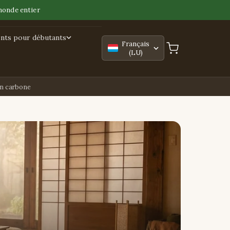
monde entier
nts pour débutants
Français
(LU)
en carbone