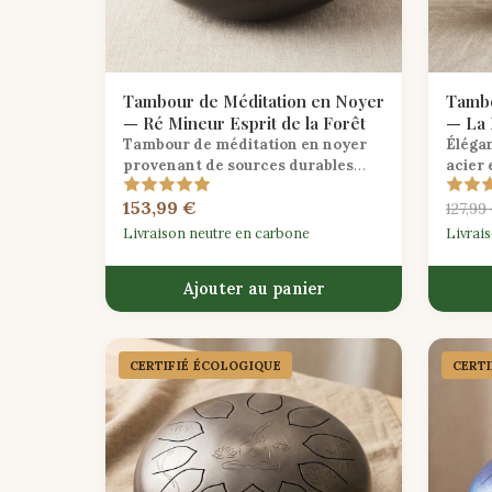
Tambour de Méditation en Noyer
Tambo
— Ré Mineur Esprit de la Forêt
— La 
Tambour de méditation en noyer
Éléga
provenant de sources durables
acier
accordé en Ré Mineur, délivrant des
lotus 
153,99 €
tons profonds et ancrants parfaits
des sé
127,99
pour une pratique réflexive.
répara
Livraison neutre en carbone
Livrai
Ajouter au panier
CERTIFIÉ ÉCOLOGIQUE
CERT