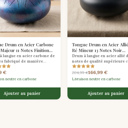
e Drum en Acier Carbone
Tongue Drum en Acier Alli
Majeur 11 Notes Finition
Ré Mineur 13 Notes Noir
ée
Obsidienne
à langue en acier carbone de
Drum à langue en acier allié 
es fabriqué de manière
notes de qualité supérieure
e
le
en Do Majeur avec une
Mineur avec une finition noire
9 €
166,99 €
n éthérée brossée à la main,
obsidienne frappante, délivran
204,99 €
te pour la méditation et la
tons méditatifs profonds pour 
son neutre en carbone
Livraison neutre en carbone
on sonore.
joueurs intermédiaires.
Ajouter au panier
Ajouter au panier