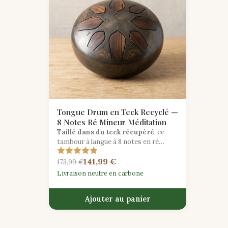
Tongue Drum en Teck Recyclé —
8 Notes Ré Mineur Méditation
Taillé dans du teck récupéré
, ce
tambour à langue à 8 notes en ré
mineur apporte des tonalités
141,99 €
méditatives profondes issues de bois
173,99 €
dur récupéré de manière durable.
Livraison neutre en carbone
Ajouter au panier