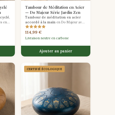
yclé
Tambour de Méditation en Acier
n
— Do Majeur Série Jardin Zen
ecyclé
,
Tambour de méditation en acier
es en
accordé à la main
en Do Majeur avec
une finition mate sereine, conçu pour
114,99 €
les
une pratique de pleine conscience
on
profonde.
Livraison neutre en carbone
Ajouter au panier
CERTIFIÉ ÉCOLOGIQUE