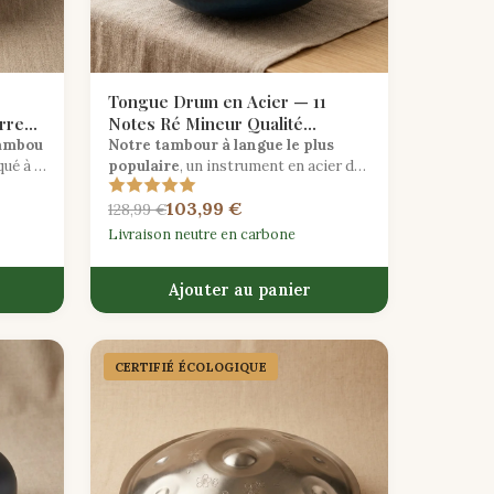
Tongue Drum en Acier — 11
rre
Notes Ré Mineur Qualité
Méditation
bambou
Notre tambour à langue le plus
ué à la
populaire
, un instrument en acier de
ionnel
11 notes en ré mineur avec une
103,99 €
 et
résonance éthérée, parfait pour la
128,99 €
méditation, le yoga et l'expression
Livraison neutre en carbone
créative.
Ajouter au panier
CERTIFIÉ ÉCOLOGIQUE