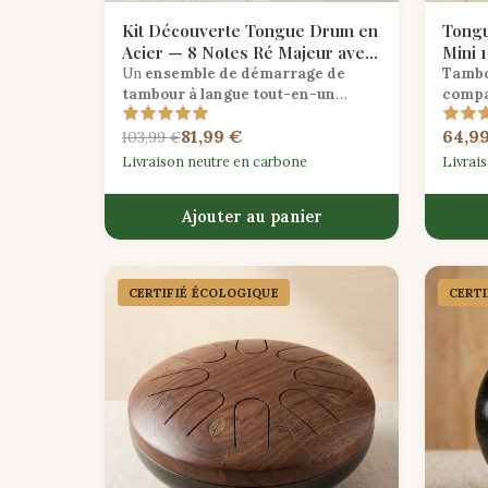
Kit Découverte Tongue Drum en
Tongu
Acier — 8 Notes Ré Majeur avec
Mini 
Mailloches & Housse
Un
ensemble de démarrage de
Tambo
tambour à langue tout-en-un
compa
comprenant un tambour en acier à 8
accord
81,99 €
64,9
notes en do majeur, des maillets en
instru
103,99 €
caoutchouc, des plectres et un sac de
pour l
Livraison neutre en carbone
Livrai
transport rembourré.
Ajouter au panier
CERTIFIÉ ÉCOLOGIQUE
CERT