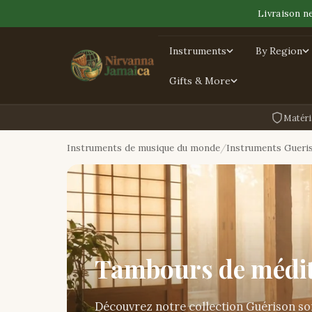
Livraison n
Instruments
By Region
Gifts & More
Matéri
Instruments de musique du monde
Instruments Gueri
Tambours de médit
Découvrez notre collection Guérison s