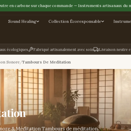
eutre en carbone sur chaque commande — Instruments artisanaux du 
Sound Healing
Collection Écoresponsable
Instrume
aux écologiques
Fabriqué artisanalement avec soin
Livraison neutre 
son Sonore
Tambours De Meditation
ation
onore & Méditation Tambours de méditation.