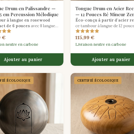
e Drum en Palissandre —
Tongue Drum en Acier Rec
15 cm Percussion Mélodique
— 12 Pouces Ré Mineur Ze
ur à langue en rosewood
Éco-conçu à partir d'acier r
ct de 6 pouces
avec 8 langues
ce tambour à langue de 12 pouc
ées en ré mineur — un
ré mineur produit des tonalités
9 €
115,99 €
ment mélodique méditatif idéal
profondément apaisantes idéa
es débutants.
pour la méditation et la guéris
son neutre en carbone
Livraison neutre en carbone
sonore.
Ajouter au panier
Ajouter au panier
IFIÉ ÉCOLOGIQUE
CERTIFIÉ ÉCOLOGIQUE