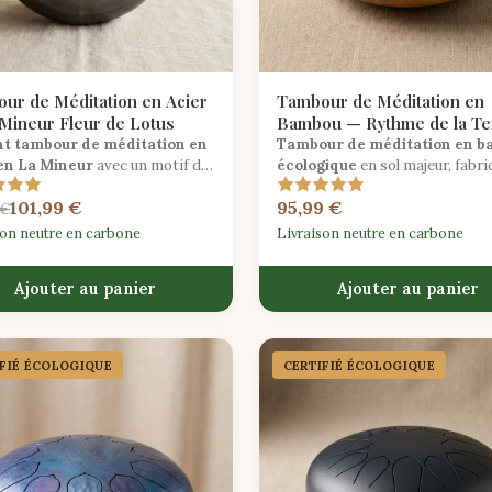
ur de Méditation en Acier
Tambour de Méditation en
Mineur Fleur de Lotus
Bambou — Rythme de la Te
Sol Majeur
nt tambour de méditation en
Tambour de méditation en 
 en La Mineur
avec un motif de
écologique
en sol majeur, fabriq
gravé à la main, accordé pour
main avec un assemblage tradit
101,99 €
95,99 €
ances sonores apaisantes et
pour une résonance chaleureuse
 €
trices.
organique.
son neutre en carbone
Livraison neutre en carbone
Ajouter au panier
Ajouter au panier
IFIÉ ÉCOLOGIQUE
CERTIFIÉ ÉCOLOGIQUE