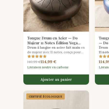
Tongue Drum en Acier — Do
Tongu
Majeur 11 Notes Édition Yoga
— Do 
Flow
Éthér
Drum à langue en acier fait main
en
Drum 
do majeur avec 11 notes, conçu pour
11 not
accompagner le flow de yoga et la
durab
114,99 €
114,9
relaxation guidée.
finitio
140,99 €
parfai
Livraison neutre en carbone
Livrai
guéris
Ajouter au panier
CERTIFIÉ ÉCOLOGIQUE