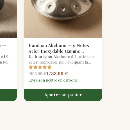
é —
Handpan Akebono — 9 Notes
Acier Inoxydable Gamme
Japonaise
de 13
Un handpan Akebono à 9 notes
en
n Ré
acier inoxydable poli, évoquant la
beauté délicate de la musique
1738,99 €
t des
pentatonique japonaise
1996,99 €
les
traditionnelle.
Livraison neutre en carbone
Ajouter au panier