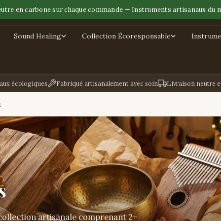
eutre en carbone sur chaque commande — Instruments artisanaux du 
Sound Healing
Collection Écoresponsable
Instrume
aux écologiques
Fabriqué artisanalement avec soin
Livraison neutre 
x
s
ollection artisanale comprenant 2+