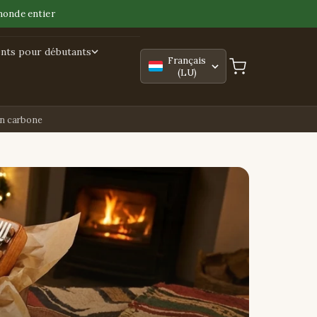
monde entier
nts pour débutants
Français
(LU)
en carbone