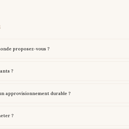
s
monde proposez-vous ?
ants ?
'un approvisionnement durable ?
heter ?