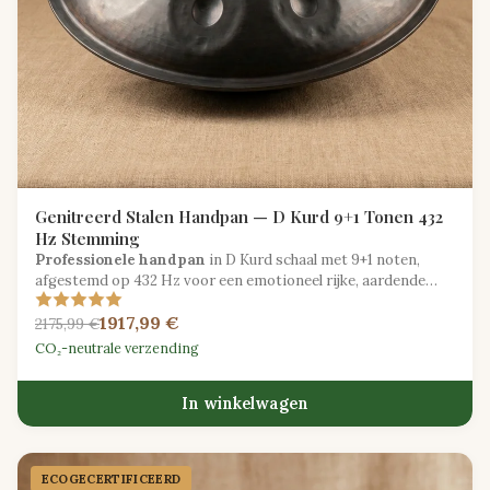
Genitreerd Stalen Handpan — D Kurd 9+1 Tonen 432
Hz Stemming
Professionele handpan
in D Kurd schaal met 9+1 noten,
afgestemd op 432 Hz voor een emotioneel rijke, aardende
speelervaring.
1917,99 €
2175,99 €
CO₂-neutrale verzending
In winkelwagen
ECOGECER­TIFICEERD