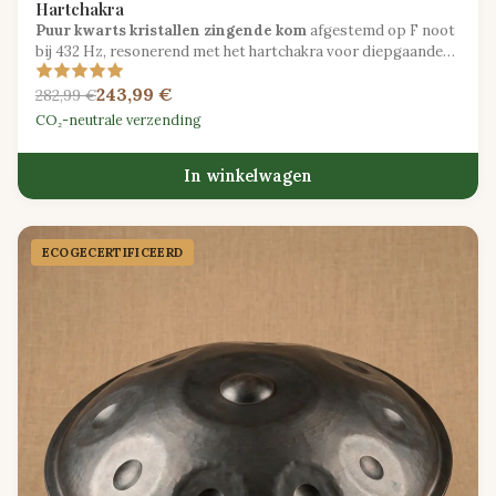
Hartchakra
Puur kwarts kristallen zingende kom
afgestemd op F noot
bij 432 Hz, resonerend met het hartchakra voor diepgaande
genezingssessies.
243,99 €
282,99 €
CO₂-neutrale verzending
In winkelwagen
ECOGECER­TIFICEERD