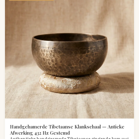
Handgehamerde Tibetaanse Klankschaal — Antieke
Afwerking 432 Hz Gestemd
Authentieke handgesmede Tibetaanse zingende kom
met