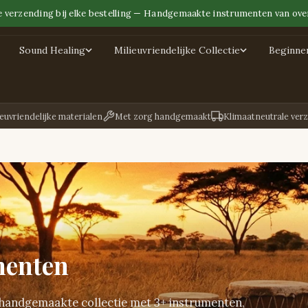
e verzending bij elke bestelling — Handgemaakte instrumenten van over
Sound Healing
Milieuvriendelijke Collectie
Beginne
euvriendelijke materialen
Met zorg handgemaakt
Klimaatneutrale ver
menten
 handgemaakte collectie met 3+ instrumenten,