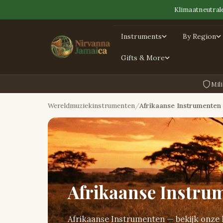
Klimaatneutral
Instruments
By Region
Gifts & More
Mili
Wereldmuziekinstrumenten
Afrikaanse Instrumenten
Afrikaanse Instru
Afrikaanse Instrumenten — bekijk onze