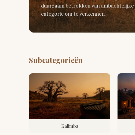
duurzaam betrokken van ambachtelijke 
categorie om te verkennen.
Subcategorieën
Kalimba