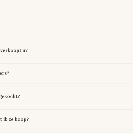
verkoopt u?
ers?
gekocht?
t ik ze koop?