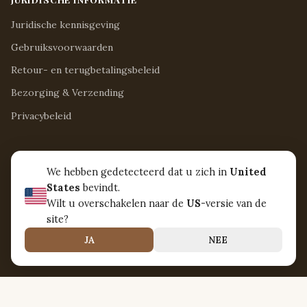
Juridische kennisgeving
Gebruiksvoorwaarden
Retour- en terugbetalingsbeleid
Bezorging & Verzending
Privacybeleid
OVER ONS
We hebben gedetecteerd dat u zich in
United
Nirvanna Jamaica
States
bevindt.
Hurksestraat 42
Wilt u overschakelen naar de
US
-versie van de
Eindhoven, Noord-Brabant 5652 AL
site?
Netherlands
JA
NEE
contact@nirvanna-jamaica.com
+31 40 234 51 78
Ma - Vr / 8:15 - 17:00
Za / 8:30 - 12:30