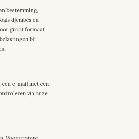
van bestemming,
oals djembés en
oor groot formaat
elastingen bij
en.
u een e-mail met een
ontroleren via onze
en. Voor grotere