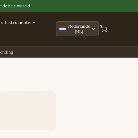
 de hele wereld
rs Instrumenten
Nederlands
(NL)
zending