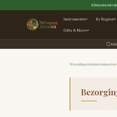
Klimaatneutral
Instruments
By Region
Gifts & More
Mili
Wereldmuziekinstrumenten
Bezorgin