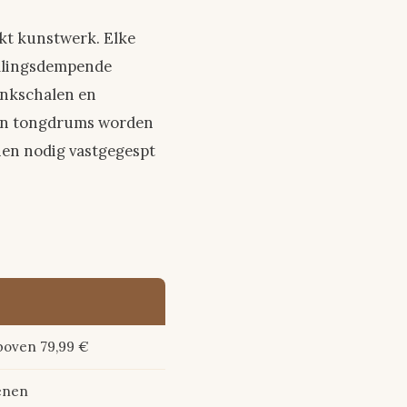
kt kunstwerk. Elke
illingsdempende
ankschalen en
 en tongdrums worden
ien nodig vastgegespt
 boven 79,99 €
kenen