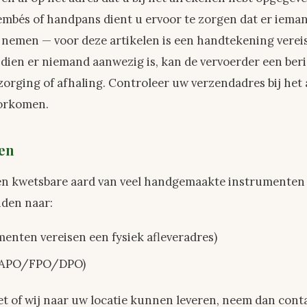
embés of handpans dient u ervoor te zorgen dat er iema
e nemen — voor deze artikelen is een handtekening vere
dien er niemand aanwezig is, kan de vervoerder een ber
zorging of afhaling. Controleer uw verzendadres bij het
oorkomen.
en
en kwetsbare aard van veel handgemaakte instrumenten
den naar:
enten vereisen een fysiek afleveradres)
n (APO/FPO/DPO)
et of wij naar uw locatie kunnen leveren, neem dan cont