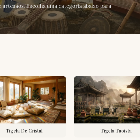
de artesãos. Escolha uma categoria abaixo para
Tigela De Cristal
Tigela Taoísta