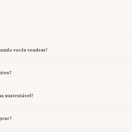
 mundo vocês vendem?
ntes?
a sustentável?
prar?