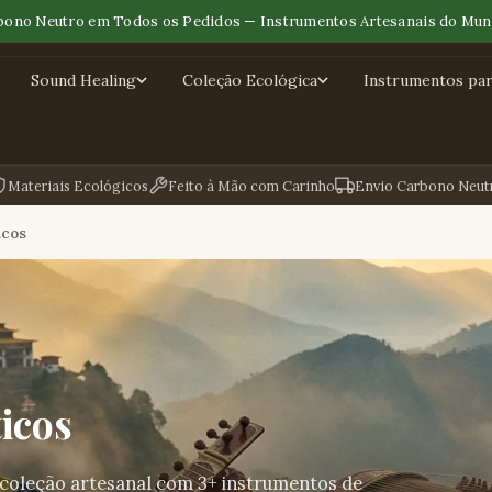
bono Neutro em Todos os Pedidos — Instrumentos Artesanais do Mun
Sound Healing
Coleção Ecológica
Instrumentos para
Materiais Ecológicos
Feito à Mão com Carinho
Envio Carbono Neut
icos
icos
 coleção artesanal com 3+ instrumentos de