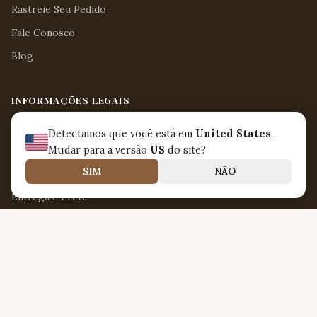
Rastreie Seu Pedido
Fale Conosco
Blog
INFORMAÇÕES LEGAIS
Aviso Legal
Detectamos que você está em
United States
.
Termos de Uso
Mudar para a versão
US
do site?
SIM
NÃO
Política de Trocas e Devoluções
Entrega e Frete
Política de Privacidade
SOBRE NÓS
Nirvanna Jamaica
Rua Valentim Magalhães 240 Galpão 5