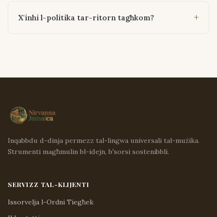
X'inhi l-politika tar-ritorn tagħkom?
Inqabbdu d-dinja permezz tal-lingwa universali tal-mużika.
Strumenti magħmulin bl-idejn, b'sorsi sostenibbli.
SERVIZZ TAL-KLIJENTI
Issorvelja l-Ordni Tiegħek