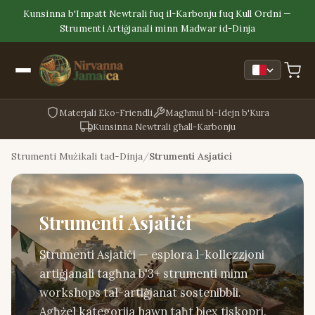
Kunsinna b'Impatt Newtrali fuq il-Karbonju fuq Kull Ordni —
Strumenti Artiġjanali minn Madwar id-Dinja
Materjali Eko-Friendli
Magħmul bl-Idejn b'Kura
Kunsinna Newtrali għall-Karbonju
Strumenti Mużikali tad-Dinja
Strumenti Asjatici
Strumenti Asjatiċi
Strumenti Asjatiċi — esplora l-kollezzjoni
artiġjanali tagħna b'3+ strumenti minn
workshops tal-artiġjanat sostenibbli.
Agħżel kategorija hawn taħt biex tiskopri.