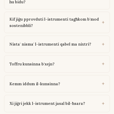
hu bidu?
Kif jiġu pprovduti l-istrumenti tagħkom b'mod
sostenibbli?
Nista' nisma' l-istrumenti qabel ma nixtri?
Toffru kunsinna b'xejn?
Kemm iddum il-kunsinna?
Xi jiġri jekk l-istrument jasal bil-ħsara?