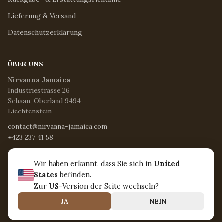
Lieferung & Versand
Datenschutzerklärung
ÜBER UNS
Nirvanna Jamaica
Industriestrasse 26
Schaan, Oberland 9494
Liechtenstein
contact@nirvanna-jamaica.com
+423 237 41 58
Mo - Fr / 8:15 - 17:00 Uhr
Sa / 8:30 - 12:30 Uhr
Wir haben erkannt, dass Sie sich in
United
So & Feiertage / Geschlossen
States
befinden.
Zur
US
-Version der Seite wechseln?
JA
NEIN
© 2026 Nirvanna Jamaica. Alle Rechte vorbehalten.