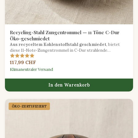
Recycling-Stahl Zungentrommel — 11 Töne C-Dur
Öko-geschmiedet
Aus recyceltem Kohlenstoffstahl geschmiedet
, bietet
diese 11-Note-Zungentrommel in C-Dur strahlende
pentatonische Töne mit einem reduzierten ökologischen
117,99 CHF
Fußabdruck.
Klimaneutraler Versand
In den Warenkorb
ÖKO-ZERTIFIZIERT