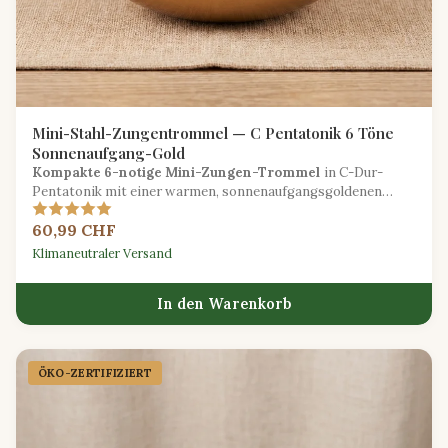
Mini-Stahl-Zungentrommel — C Pentatonik 6 Töne
Sonnenaufgang-Gold
Kompakte 6-notige Mini-Zungen-Trommel
in C-Dur-
Pentatonik mit einer warmen, sonnenaufgangsgoldenen
Oberfläche, ideal für Reisemeditation und um Kindern Musik
60,99 CHF
näherzubringen.
Klimaneutraler Versand
In den Warenkorb
ÖKO-ZERTIFIZIERT