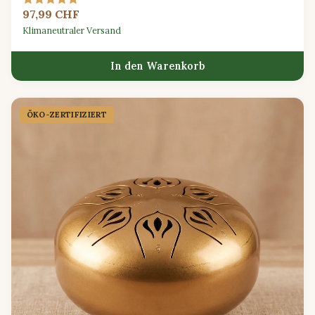
naturinspirierten, waldgrünen Oberfläche für eine friedliche
97,99 CHF
musikalische Erkundung.
Klimaneutraler Versand
In den Warenkorb
ÖKO-ZERTIFIZIERT