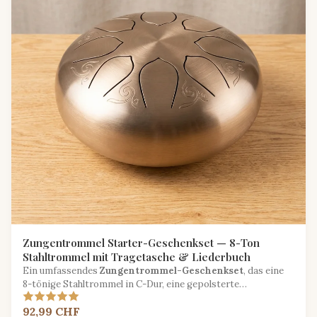
Zungentrommel Starter-Geschenkset — 8-Ton
Stahltrommel mit Tragetasche & Liederbuch
Ein umfassendes
Zungentrommel-Geschenkset
, das eine
8-tönige Stahltrommel in C-Dur, eine gepolsterte
Tragetasche, zwei Schlägel und ein Einsteiger-Liederbuch
92,99 CHF
enthält.