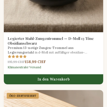
Legierter Stahl-Zungentrommel — D-Moll 13 Töne
Obsidianschwarz
Premium 13-notige Zungen-Trommel aus
Legierungsstahl
in d-Moll mit auffälliger obsidian-
schwarzer Oberfläche, die tiefe meditative Töne für
158,99 CHF
fortgeschrittene Spieler liefert.
195,99 CHF
Klimaneutraler Versand
In den Warenkorb
ÖKO-ZERTIFIZIERT