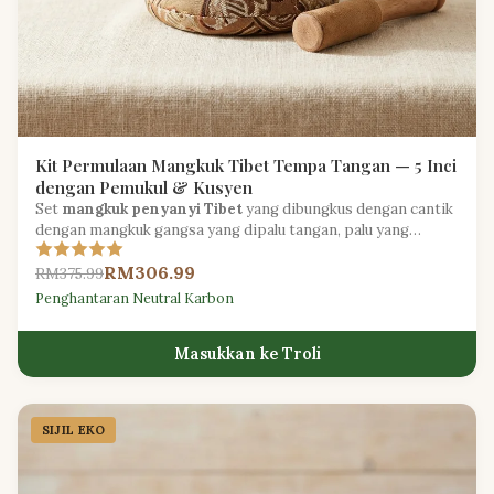
Kit Permulaan Mangkuk Tibet Tempa Tangan — 5 Inci
dengan Pemukul & Kusyen
Set
mangkuk penyanyi Tibet
yang dibungkus dengan cantik
dengan mangkuk gangsa yang dipalu tangan, palu yang
dibalut suede, bantal sutera, dan panduan meditasi.
RM306.99
RM375.99
Penghantaran Neutral Karbon
Masukkan ke Troli
SIJIL EKO