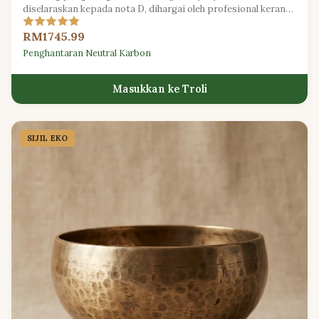
diselaraskan kepada nota D, dihargai oleh profesional kerana
getaran bass yang dalam dan menggoncang bumi.
RM1745.99
Penghantaran Neutral Karbon
Masukkan ke Troli
SIJIL EKO