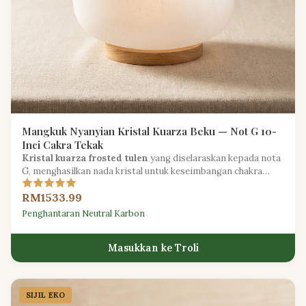
Mangkuk Nyanyian Kristal Kuarza Beku — Not G 10-
Inci Cakra Tekak
Kristal kuarza frosted tulen
yang diselaraskan kepada nota
G, menghasilkan nada kristal untuk keseimbangan chakra
profesional dan terapi bunyi.
RM1533.99
Penghantaran Neutral Karbon
Masukkan ke Troli
SIJIL EKO