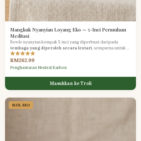
Mangkuk Nyanyian Loyang Eko — 5-Inci Permulaan
Meditasi
Bowle nyanyian kompak 5 inci yang diperbuat daripada
tembaga yang diperoleh secara lestari
, sempurna untuk
pemula yang meneroka amalan suara yang penuh kesedaran.
RM262.99
Penghantaran Neutral Karbon
Masukkan ke Troli
SIJIL EKO