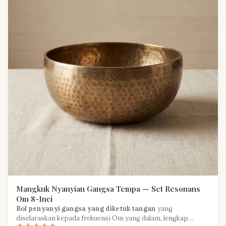
Mangkuk Nyanyian Gangsa Tempa — Set Resonans
Om 8-Inci
Bol penyanyi gangsa yang diketuk tangan
yang
diselaraskan kepada frekuensi Om yang dalam, lengkap