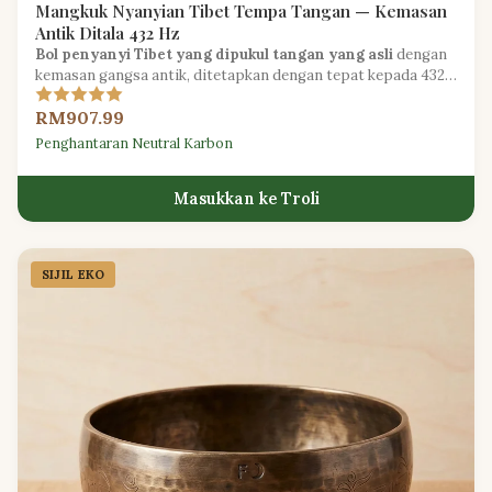
Mangkuk Nyanyian Tibet Tempa Tangan — Kemasan
Antik Ditala 432 Hz
Bol penyanyi Tibet yang dipukul tangan yang asli
dengan
kemasan gangsa antik, ditetapkan dengan tepat kepada 432
Hz untuk penyembuhan bunyi tradisional.
RM907.99
Penghantaran Neutral Karbon
Masukkan ke Troli
SIJIL EKO