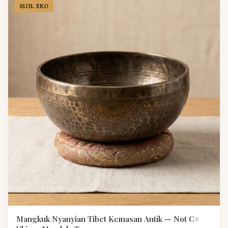
SIJIL EKO
Mangkuk Nyanyian Tibet Kemasan Antik — Not C#