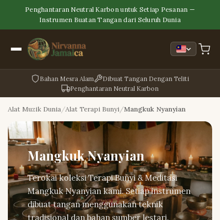
Penghantaran Neutral Karbon untuk Setiap Pesanan —
Instrumen Buatan Tangan dari Seluruh Dunia
Bahan Mesra Alam
Dibuat Tangan Dengan Teliti
Penghantaran Neutral Karbon
Alat Muzik Dunia
Alat Terapi Bunyi
Mangkuk Nyanyian
Mangkuk Nyanyian
Terokai koleksi Terapi Bunyi & Meditasi
Mangkuk Nyanyian kami. Setiap instrumen
dibuat tangan menggunakan teknik
tradisional dan bahan sumber lestari.