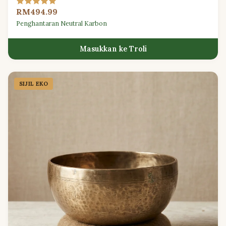
dengan bantal dan pemukul untuk sesi yoga dan meditasi.
RM494.99
Penghantaran Neutral Karbon
Masukkan ke Troli
SIJIL EKO