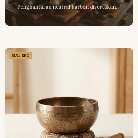
Penghantaran neutral karbon disertakan.
SIJIL EKO