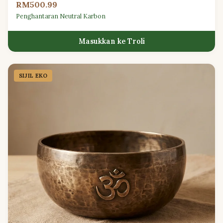
RM500.99
Penghantaran Neutral Karbon
Masukkan ke Troli
SIJIL EKO