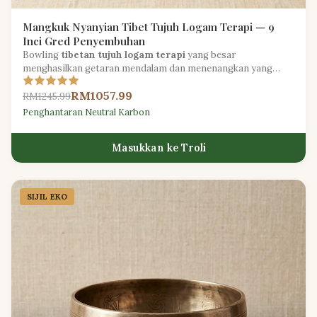
Mangkuk Nyanyian Tibet Tujuh Logam Terapi — 9
Inci Gred Penyembuhan
Bowling
tibetan tujuh logam terapi
yang besar
menghasilkan getaran mendalam dan menenangkan yang
digunakan oleh penyembuh bunyi profesional dan pengamal
RM1057.99
kesejahteraan di seluruh dunia.
RM1245.99
Penghantaran Neutral Karbon
Masukkan ke Troli
SIJIL EKO