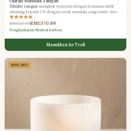
Ukiran Mandala Tangan
Dikukir tangan
mangkuk nyanyian dengan kemasan antik
dituning kepada C# dengan corak mandala yang rumit, direka
untuk fasilitator meditasi profesional.
RM1370.99
RM1620.99
Penghantaran Neutral Karbon
Masukkan ke Troli
SIJIL EKO