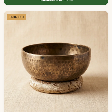
SIJIL EKO