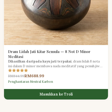
Dram Lidah Jati Kitar Semula — 8 Not D Minor
Meditasi
Dihasilkan daripada kayu jati terpakai
, dram lidah 8 nota
ini dalam D minor membawa nada meditatif yang penuh jiwa
daripada kayu keras yang diselamatkan secara lestari.
RM688.99
RM844.99
Penghantaran Neutral Karbon
Masukkan ke Troli