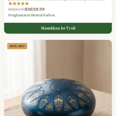
muzik intuitif dan penerokaan bunyi.
RM218.99
RM250.99
Penghantaran Neutral Karbon
Masukkan ke Troli
SIJIL EKO