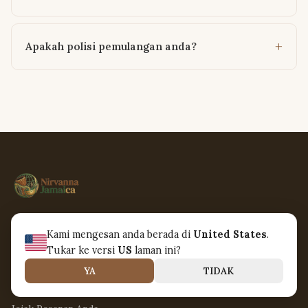
Apakah polisi pemulangan anda?
Menghubungkan dunia melalui bahasa muzik yang universal.
Kami mengesan anda berada di
United States
.
Alat muzik buatan tangan, diperoleh secara lestari.
Tukar ke versi
US
laman ini?
YA
TIDAK
KHIDMAT PELANGGAN