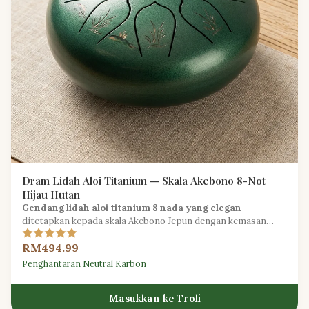
Dram Lidah Aloi Titanium — Skala Akebono 8-Not
Hijau Hutan
Gendang lidah aloi titanium 8 nada yang elegan
ditetapkan kepada skala Akebono Jepun dengan kemasan
hijau hutan yang diilhamkan oleh alam untuk penerokaan muzik
RM494.99
yang tenang.
Penghantaran Neutral Karbon
Masukkan ke Troli