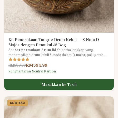
Kit Penerokaan Tongue Drum Keluli — 8 Nota D
Major dengan Pemukul & Beg
Set
set permulaan drum lidah
serba lengkap yang
menampilkan drum keluli 8-nada dalam D major, palu getah,
pick jari, dan beg bawa berlapik.
RM394.99
RM500.99
Penghantaran Neutral Karbon
Masukkan ke Troli
SIJIL EKO