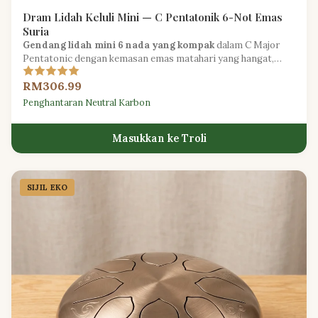
Dram Lidah Keluli Mini — C Pentatonik 6-Not Emas
Suria
Gendang lidah mini 6 nada yang kompak
dalam C Major
Pentatonic dengan kemasan emas matahari yang hangat,
ideal untuk meditasi perjalanan dan memperkenalkan kanak-
RM306.99
kanak kepada muzik.
Penghantaran Neutral Karbon
Masukkan ke Troli
SIJIL EKO