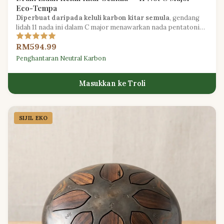
Eco-Tempa
Diperbuat daripada keluli karbon kitar semula
, gendang
lidah 11 nada ini dalam C major menawarkan nada pentatonik
yang bersinar dengan jejak alam sekitar yang dikurangkan.
RM594.99
Penghantaran Neutral Karbon
Masukkan ke Troli
SIJIL EKO