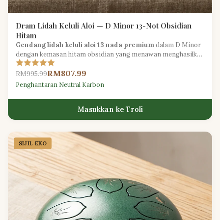
Dram Lidah Keluli Aloi — D Minor 13-Not Obsidian
Hitam
Gendang lidah keluli aloi 13 nada premium
dalam D Minor
dengan kemasan hitam obsidian yang menawan menghasilkan
nada meditatif yang dalam untuk pemain pertengahan.
RM807.99
RM995.99
Penghantaran Neutral Karbon
Masukkan ke Troli
SIJIL EKO