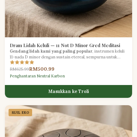
Dram Lidah Keluli — 11 Not D Minor Gred Meditasi
Gendang lidah kami yang paling popular
, instrumen keluli
11-nada D minor dengan sustain etereal, sempurna untuk
meditasi, yoga, dan ekspresi kreatif.
RM500.99
RM625.99
Penghantaran Neutral Karbon
Masukkan ke Troli
SIJIL EKO