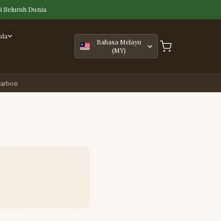
 Seluruh Dunia
ula
Bahasa Melayu
(MY)
Karbon