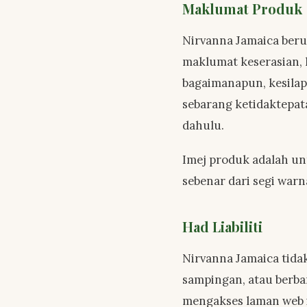
Maklumat Produk
Nirvanna Jamaica ber
maklumat keserasian, 
bagaimanapun, kesila
sebarang ketidaktepat
dahulu.
Imej produk adalah un
sebenar dari segi war
Had Liabiliti
Nirvanna Jamaica tida
sampingan, atau berba
mengakses laman web i