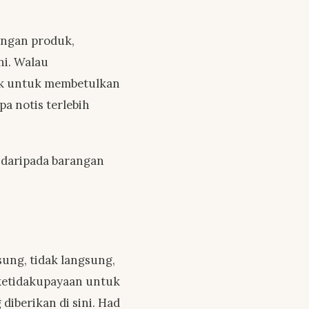
angan produk,
ni. Walau
ak untuk membetulkan
a notis terlebih
t daripada barangan
ung, tidak langsung,
 ketidakupayaan untuk
iberikan di sini. Had