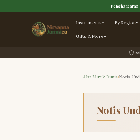
Penghantaran 
Instruments
By Region
Gifts & More
Ba
Alat Muzik Dunia
Notis Un
Notis U