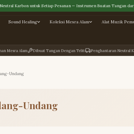
Neutral Karbon untuk Setiap Pesanan — Instrumen Buatan Tangan dari
Sound Healing
Koleksi Mesra Alam
Alat Muzik Pem
han Mesra Alam
Dibuat Tangan Dengan Teliti
Penghantaran Neutral 
dang-Undang
ndang-Undang