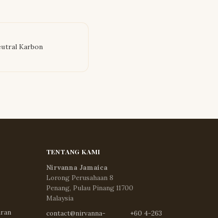
utral Karbon
TENTANG KAMI
Nirvanna Jamaica
Lorong Perusahaan 8
Penang, Pulau Pinang 11700
Malaysia
aran
contact@nirvanna-
+60 4-263