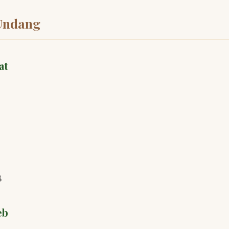
Undang
at
8
eb