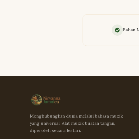
Bahan 
Menghubungkan dunia melalui bahasa muzik
yang universal. Alat muzik buatan tangan,
diperoleh secara lestari.