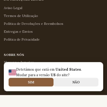
Aviso Legal
Termos de Utilização
Política de Devoluções e Reembolsos
Entregas e Envios
Política de Privacidade
SOBRE NÓS
Nirvanna Jamaica
Rua da Fábrica 38
Detetámos que está em
United States
.
Aveiro, Aveiro 3810-064
Mudar para a versão
US
do site?
Portugal
SIM
NÃO
contact@nirvanna-jamaica.com
+351 234 421 578
Seg - Sex / 8:15 - 17:00
Sáb / 8:30 - 12:30