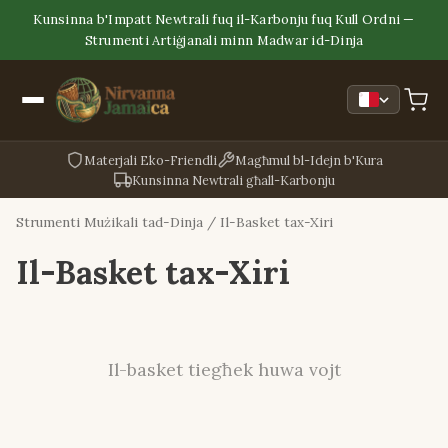
Kunsinna b'Impatt Newtrali fuq il-Karbonju fuq Kull Ordni —
Strumenti Artiġjanali minn Madwar id-Dinja
Materjali Eko-Friendli
Magħmul bl-Idejn b'Kura
Kunsinna Newtrali għall-Karbonju
Strumenti Mużikali tad-Dinja
/ Il-Basket tax-Xiri
Il-Basket tax-Xiri
Il-basket tiegħek huwa vojt