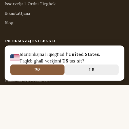
Issorvelja l-Ordni Tiegħek
Ikkuntattjana
Blog
INFORMAZZJONI LEGALI
Avviż Legali
Identifikajna li qiegħed f'
United States
.
Termini ta' Użu
Taqleb għall-verżjoni
US
tas-sit?
IVA
LE
Politika ta' Ritorn u Rifużjoni
Kunsinna & Spedizzjoni
Politika tal-Privatezza
DWARNA
Nirvanna Jamaica
Triq il-Kappillan Mifsud 42