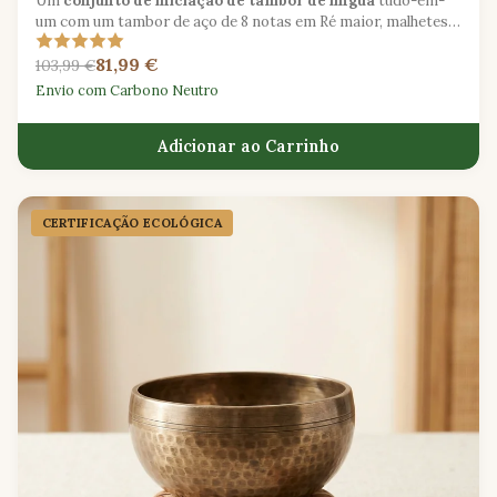
Um
conjunto de iniciação de tambor de língua
tudo-em-
um com um tambor de aço de 8 notas em Ré maior, malhetes
de borracha, palhetas para dedos e uma bolsa de transporte
81,99 €
acolchoada.
103,99 €
Envio com Carbono Neutro
Adicionar ao Carrinho
CERTIFICAÇÃO ECOLÓGICA