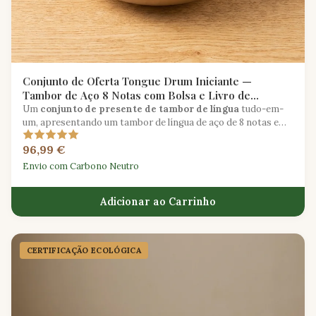
Conjunto de Oferta Tongue Drum Iniciante —
Tambor de Aço 8 Notas com Bolsa e Livro de
Músicas
Um
conjunto de presente de tambor de língua
tudo-em-
um, apresentando um tambor de língua de aço de 8 notas em
Dó maior, uma bolsa acolchoada, dois malhos e um livro de
96,99 €
canções para iniciantes.
Envio com Carbono Neutro
Adicionar ao Carrinho
CERTIFICAÇÃO ECOLÓGICA