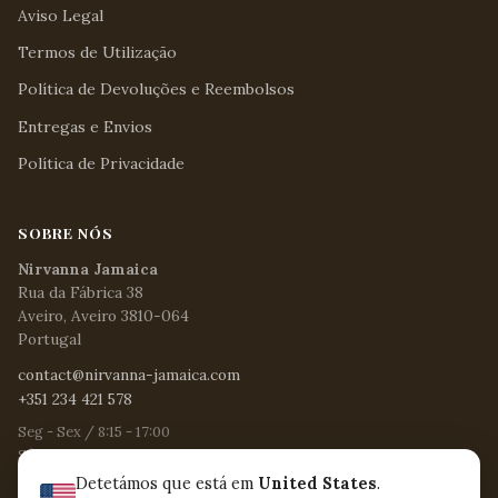
Aviso Legal
Termos de Utilização
Política de Devoluções e Reembolsos
Entregas e Envios
Política de Privacidade
SOBRE NÓS
Nirvanna Jamaica
Rua da Fábrica 38
Aveiro, Aveiro 3810-064
Portugal
contact@nirvanna-jamaica.com
+351 234 421 578
Seg - Sex / 8:15 - 17:00
Sáb / 8:30 - 12:30
Dom e Feriados / Encerrado
Detetámos que está em
United States
.