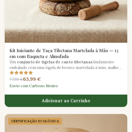
Kit Iniciante de Taça Tibetana Martelada à Mão — 13
cm com Baqueta e Almofada
Um
conjunto de tigelas de canto tibetanas
lindamente
embalado com uma tigela de bronze martelada à mão, malhete
envolto em camurça, almofada de seda e guia de meditação.
63,99 €
77,99 €
Envio com Carbono Neutro
Adicionar ao Carrinho
CERTIFICAÇÃO ECOLÓGICA