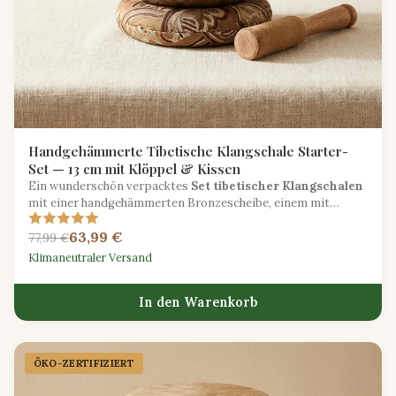
Handgehämmerte Tibetische Klangschale Starter-
Set — 13 cm mit Klöppel & Kissen
Ein wunderschön verpacktes
Set tibetischer Klangschalen
mit einer handgehämmerten Bronzescheibe, einem mit
Wildleder umwickelten Schlägel, einem Seidenkissen und
63,99 €
einem Meditationsleitfaden.
77,99 €
Klimaneutraler Versand
In den Warenkorb
ÖKO-ZERTIFIZIERT