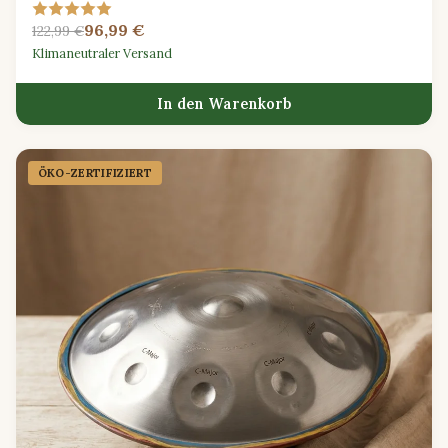
Schlagfläche, verstellbarem Schultergurt und einem
96,99 €
Rhythmusheft aus Westafrika.
122,99 €
Klimaneutraler Versand
In den Warenkorb
ÖKO-ZERTIFIZIERT