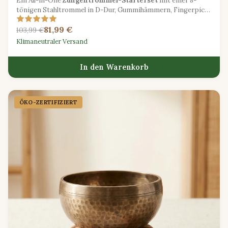
Ein All-in-One
Zungentrommel-Starterset
mit einer 8-
tönigen Stahltrommel in D-Dur, Gummihämmern, Fingerpicks
und einer gepolsterten Tragetasche.
81,99 €
103,99 €
Klimaneutraler Versand
In den Warenkorb
ÖKO-ZERTIFIZIERT