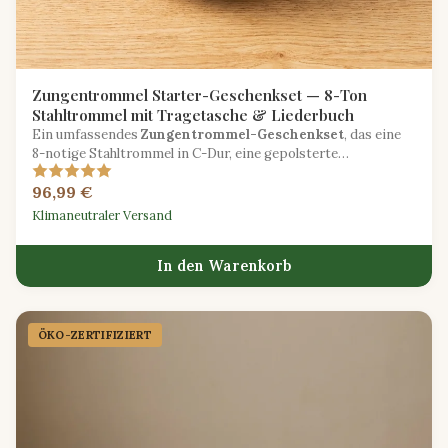
Zungentrommel Starter-Geschenkset — 8-Ton
Stahltrommel mit Tragetasche & Liederbuch
Ein umfassendes
Zungentrommel-Geschenkset
, das eine
8-notige Stahltrommel in C-Dur, eine gepolsterte
Tragetasche, zwei Schlägel und ein Anfänger-Liederbuch
96,99 €
enthält.
Klimaneutraler Versand
In den Warenkorb
ÖKO-ZERTIFIZIERT