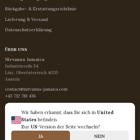
Rückgabe- & Erstattungsrichtlinie
Lieferung & Versand
Datenschutzerklärung
ÜBER UNS
Nirvanna Jamaica
Industriezeile 54
Linz, Oberösterreich 4020
Austria
contact@nirvanna-jamaica.com
+43 732 781 436
Mo - Fr / 8:15 - 17:00 Uhr
Sa / 8:30 - 12:30 Uhr
Wir haben erkannt, dass Sie sich in
United
So & Feiertage / Geschlossen
States
befinden.
Zur
US
-Version der Seite wechseln?
JA
NEIN