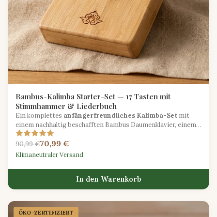
Bambus-Kalimba Starter-Set — 17 Tasten mit
Stimmhammer & Liederbuch
Ein komplettes
anfängerfreundliches Kalimba-Set
mit
einem nachhaltig beschafften Bambus Daumenklavier, einem
Stimmhammer, einer Tragetasche und einem illustrierten
70,99 €
Liederbuch.
90,99 €
Klimaneutraler Versand
In den Warenkorb
ÖKO-ZERTIFIZIERT