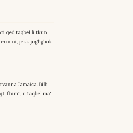
ti qed taqbel li tkun
termini, jekk jogħġbok
rvanna Jamaica. Billi
jt, fhimt, u taqbel ma'