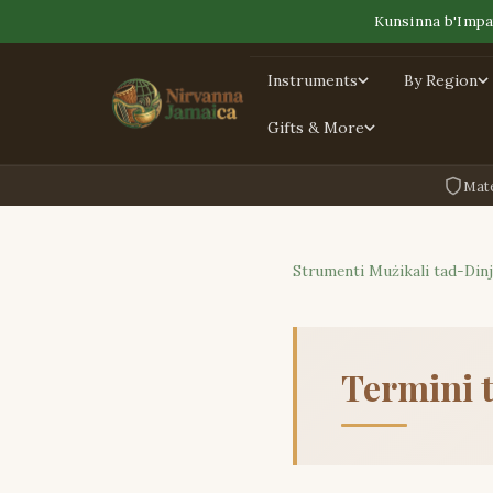
Kunsinna b'Impat
Instruments
By Region
Gifts & More
Mate
Strumenti Mużikali tad-Din
Termini t