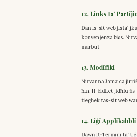
12. Links ta' Partiji
Dan is-sit web jista' jk
konvenjenza biss. Nirv
marbut.
13. Modifiki
Nirvanna Jamaica jirri
ħin. Il-bidliet jidħlu
tiegħek tas-sit web wa
14. Liġi Applikabbli
Dawn it-Termini ta' Użu 