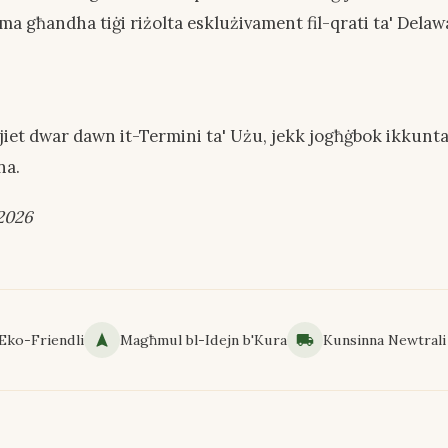
ma għandha tiġi riżolta esklużivament fil-qrati ta' Delaw
iet dwar dawn it-Termini ta' Użu, jekk jogħġbok ikkunta
na.
 2026
 Eko-Friendli
Magħmul bl-Idejn b'Kura
Kunsinna Newtrali