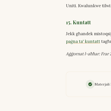
Uniti. Kwalunkwe tilwi
15. Kuntatt
Jekk għandek mistoqsij
paġna ta' kuntatt
tagħ
Aġġornat l-aħħar: Frar
Materjali