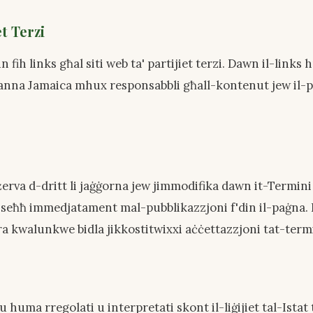
et Terzi
un fih links għal siti web ta' partijiet terzi. Dawn il-link
anna Jamaica mhux responsabbli għall-kontenut jew il-prat
żerva d-dritt li jaġġorna jew jimmodifika dawn it-Termin
 fis-seħħ immedjatament mal-pubblikazzjoni f'din il-paġna
ra kwalunkwe bidla jikkostitwixxi aċċettazzjoni tat-termi
huma rregolati u interpretati skont il-liġijiet tal-Istat t