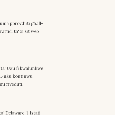
s huma pprovduti għall-
tiċi ta' xi sit web
i ta' Użu fi kwalunkwe
. L-użu kontinwu
ni riveduti.
a' Delaware, l-Istati