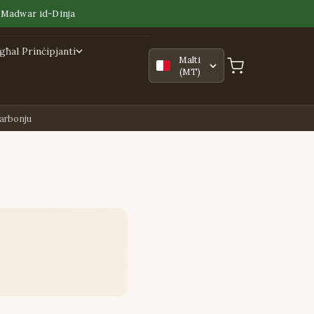
n Madwar id-Dinja
għal Prinċipjanti
Malti
(MT)
Karbonju