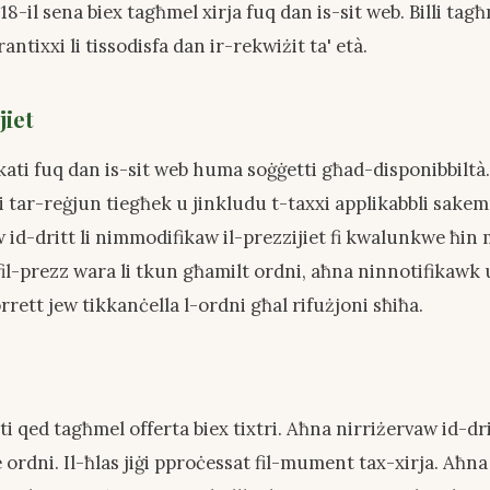
18-il sena biex tagħmel xirja fuq dan is-sit web. Billi tagħ
ntixxi li tissodisfa dan ir-rekwiżit ta' età.
jiet
kati fuq dan is-sit web huma soġġetti għad-disponibbiltà.
li tar-reġjun tiegħek u jinkludu t-taxxi applikabbli sa
w id-dritt li nimmodifikaw il-prezzijiet fi kwalunkwe ħin
 fil-prezz wara li tkun għamilt ordni, aħna ninnotifikawk u
rrett jew tikkanċella l-ordni għal rifużjoni sħiħa.
i qed tagħmel offerta biex tixtri. Aħna nirriżervaw id-dr
ordni. Il-ħlas jiġi pproċessat fil-mument tax-xirja. Aħna