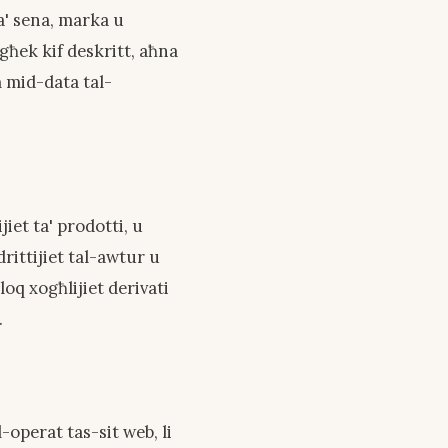
a' sena, marka u
għek kif deskritt, aħna
m mid-data tal-
iet ta' prodotti, u
rittijiet tal-awtur u
oq xogħlijiet derivati
.
l-operat tas-sit web, li