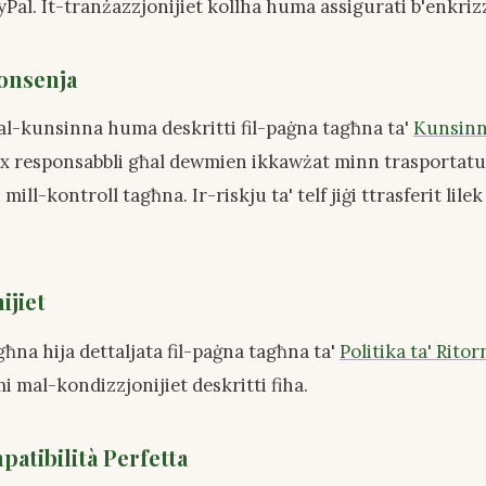
yPal. It-tranżazzjonijiet kollha huma assigurati b'enkriz
konsenja
ż tal-kunsinna huma deskritti fil-paġna tagħna ta'
Kunsinn
 responsabbli għal dewmien ikkawżat minn trasportatur
 mill-kontroll tagħna. Ir-riskju ta' telf jiġi ttrasferit lil
ijiet
agħna hija dettaljata fil-paġna tagħna ta'
Politika ta' Ritor
i mal-kondizzjonijiet deskritti fiha.
mpatibilità Perfetta