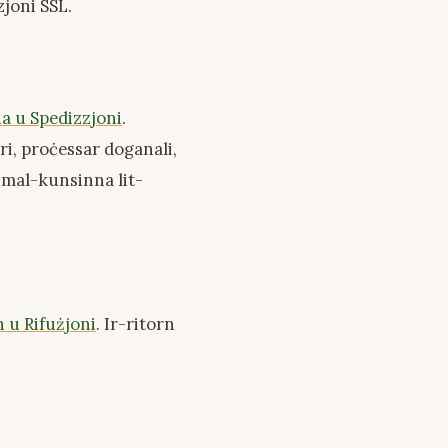
zjoni SSL.
a u Spedizzjoni
.
i, proċessar doganali,
ek mal-kunsinna lit-
n u Rifużjoni
. Ir-ritorn