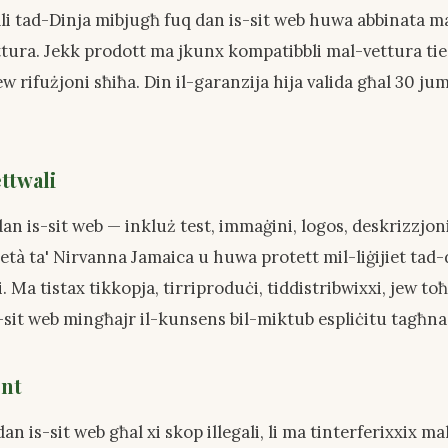
i tad-Dinja mibjugħ fuq dan is-sit web huwa abbinata m
ettura. Jekk prodott ma jkunx kompatibbli mal-vettura tie
ew rifużjoni sħiħa. Din il-garanzija hija valida għal 30 ju
ettwali
an is-sit web — inkluż test, immaġini, logos, deskrizzjonij
à ta' Nirvanna Jamaica u huwa protett mil-liġijiet tad-d
Ma tistax tikkopja, tirriproduċi, tiddistribwixxi, jew toħl
s-sit web mingħajr il-kunsens bil-miktub espliċitu tagħna
ent
dan is-sit web għal xi skop illegali, li ma tinterferixxix ma