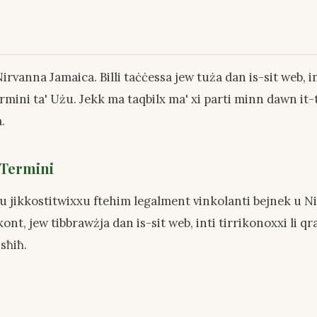
Nirvanna Jamaica. Billi taċċessa jew tuża dan is-sit web, in
mini ta' Użu. Jekk ma taqbilx ma' xi parti minn dawn it-
.
t-Termini
u jikkostitwixxu ftehim legalment vinkolanti bejnek u Ni
nt, jew tibbrawżja dan is-sit web, inti tirrikonoxxi li qra
sħiħ.