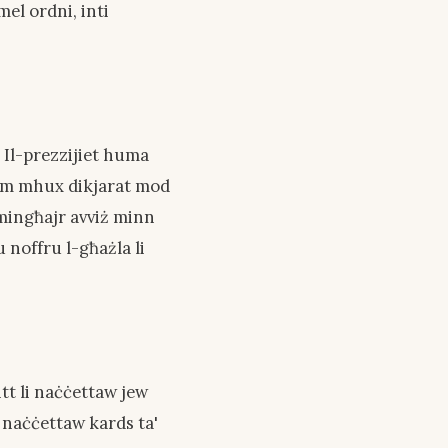
mel ordni, inti
 Il-prezzijiet huma
kemm mhux dikjarat mod
 mingħajr avviż minn
 noffru l-għażla li
itt li naċċettaw jew
 naċċettaw kards ta'