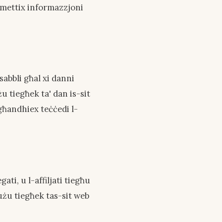
tomettix informazzjoni
abbli għal xi danni
żu tiegħek ta' dan is-sit
għandhiex teċċedi l-
ati, u l-affiljati tiegħu
-użu tiegħek tas-sit web