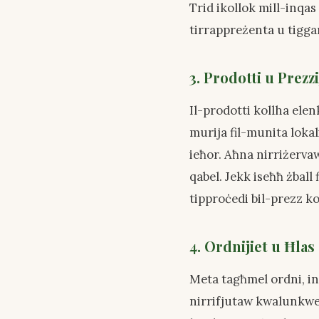
Trid ikollok mill-inqas 
tirrappreżenta u tiggara
3. Prodotti u Prezzi
Il-prodotti kollha elen
murija fil-munita loka
ieħor. Aħna nirriżerva
qabel. Jekk iseħħ żball
tipproċedi bil-prezz ko
4. Ordnijiet u Ħlas
Meta tagħmel ordni, int
nirrifjutaw kwalunkwe 