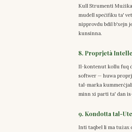
Kull Strumenti Mużikal
mudell speċifiku ta' v
nipprovdu bdil b'xejn j
kunsinna.
8. Proprjetà Intell
Il-kontenut kollu fuq d
softwer — huwa proprjet
tal-marka kummerċjali. 
minn xi parti ta' dan i
9. Kondotta tal-Ut
Inti taqbel li ma tużax 