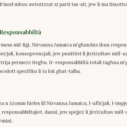
b'mod mhux awtorizzat xi parti tas-sit, jew li ma tissot
' Responsabbiltà
mess mil-liġi, Nirvanna Jamaica m'għandux ikun respons
speċjali, konsegwenzjali, jew punittivi li jirriżultaw mill-u
xtrija permezz tiegħu. Ir-responsabbiltà totali tagħna m'
rodott speċifiku li ta lok għat-talba.
za u żżomm ħieles lil Nirvanna Jamaica, l-uffiċjali, l-impjeg
esponsabbiltajiet, danni, jew spejjeż li jirriżultaw mill
rmini.