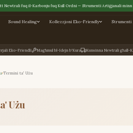
t Newtrali fuq il-Karbonju fuq Kull Ordni — Strumenti Artiġjanali min
Sound Healing
Kollezzjoni Eko-Friendly
Strumenti 
rjali Eko-Friendli
Magħmul bl-Idejn b'Kura
Kunsinna Newtrali għall-
ja
Termini ta' Użu
a' Użu