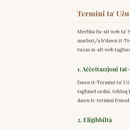
Termini ta' Użu
Merħba fis-sit web ta' 
marbut/a b'dawn it-Ter
tużax is-sit web tagħna
1. Aċċettazzjoni ta
Dawn it-Termini ta' Uż
tagħmel ordni, toħloq ko
dawn it-termini b'mod 
2. Eliġibbiltà