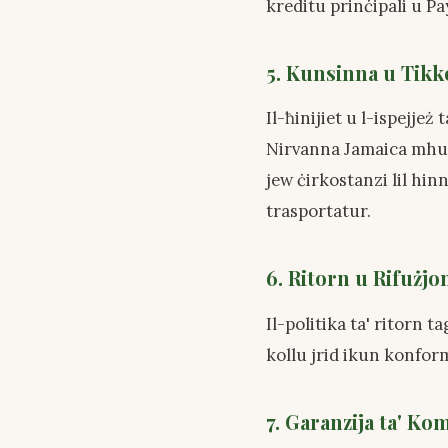
kreditu prinċipali u Pa
5. Kunsinna u Tik
Il-ħinijiet u l-ispejje
Nirvanna Jamaica mhux
jew ċirkostanzi lil hinn
trasportatur.
6. Ritorn u Rifużjon
Il-politika ta' ritorn t
kollu jrid ikun konform
7. Garanzija ta' Ko