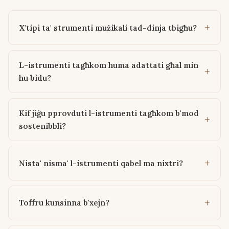
X'tipi ta' strumenti mużikali tad-dinja tbigħu?
L-istrumenti tagħkom huma adattati għal min
hu bidu?
Kif jiġu pprovduti l-istrumenti tagħkom b'mod
sostenibbli?
Nista' nisma' l-istrumenti qabel ma nixtri?
Toffru kunsinna b'xejn?