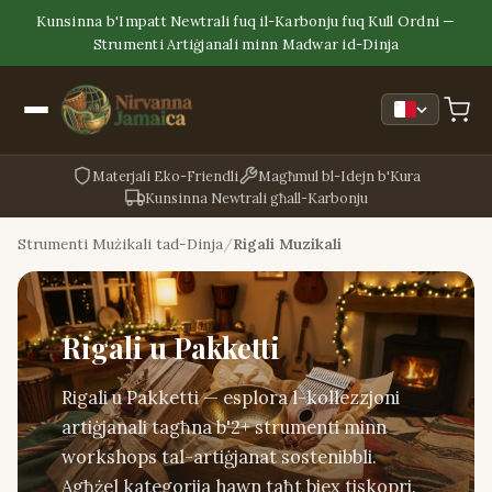
Kunsinna b'Impatt Newtrali fuq il-Karbonju fuq Kull Ordni —
Strumenti Artiġjanali minn Madwar id-Dinja
Materjali Eko-Friendli
Magħmul bl-Idejn b'Kura
Kunsinna Newtrali għall-Karbonju
Strumenti Mużikali tad-Dinja
Rigali Muzikali
Rigali u Pakketti
Rigali u Pakketti — esplora l-kollezzjoni
artiġjanali tagħna b'2+ strumenti minn
workshops tal-artiġjanat sostenibbli.
Agħżel kategorija hawn taħt biex tiskopri.