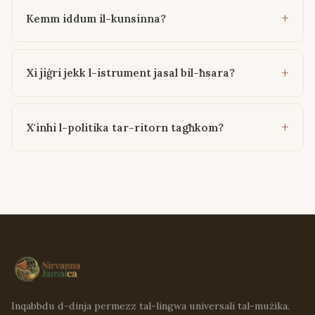
Kemm iddum il-kunsinna?
Xi jiġri jekk l-istrument jasal bil-ħsara?
X'inhi l-politika tar-ritorn tagħkom?
Inqabbdu d-dinja permezz tal-lingwa universali tal-mużika.