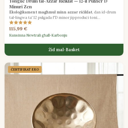
Tongue Drum tal-Azzar Riċiklat — 12-il Pulzier D
Minuri Zen
Ekoloġikament magħmul minn azzar riċiklat
, dan id-drum
tal-lingwa ta' 12 pulgada f'D minor jipproduċi toni
profondament kalmi ideali għall-meditazzjoni u l-għajnuna
115,99 €
bil-ħoss.
Kunsinna Newtrali għall-Karbonju
Żid mal-Basket
ĊERTIFIKAT EKO