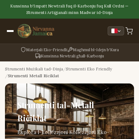
Kunsinna b'Impatt Newtrali fuq il-Karbonju fuq Kull Ordni —
Strumenti Artiġjanali minn Madwar id-Dinja
Materjali Eko-Friendli
Magħmul bl-Idejn b'Kura
Kunsinna Newtrali għall-Karbonju
Strumenti Mużikali tad-Dinja
Strumenti Eko Friendly
Strumenti Metall Riciklat
Strumenti tal-Metall
Riċiklat
Esplora l-kollezzjoni Kollezzjoni Eko-