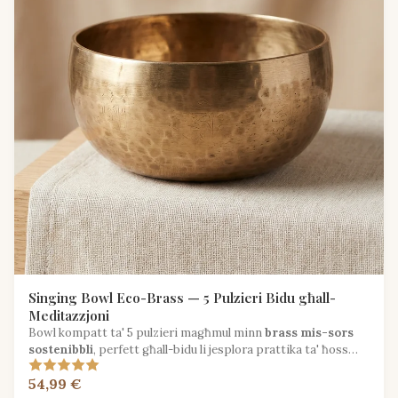
Singing Bowl Eco-Brass — 5 Pulzieri Bidu għall-
Meditazzjoni
Bowl kompatt ta' 5 pulzieri magħmul minn
brass mis-sors
sostenibbli
, perfett għall-bidu li jesplora prattika ta' ħoss
konxju.
54,99 €