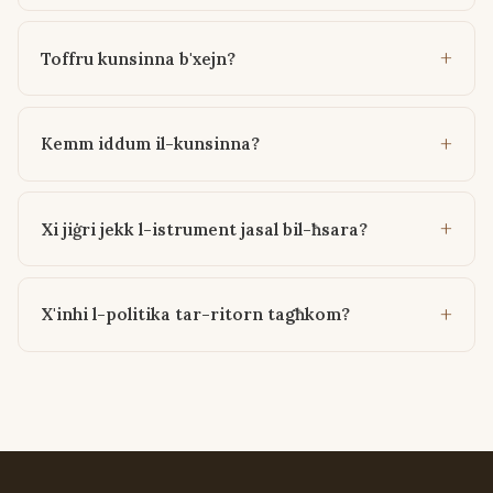
Toffru kunsinna b'xejn?
Kemm iddum il-kunsinna?
Xi jiġri jekk l-istrument jasal bil-ħsara?
X'inhi l-politika tar-ritorn tagħkom?