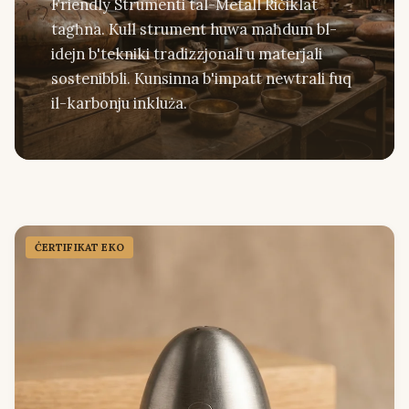
Friendly Strumenti tal-Metall Riċiklat
tagħna. Kull strument huwa maħdum bl-
idejn b'tekniki tradizzjonali u materjali
sostenibbli. Kunsinna b'impatt newtrali fuq
il-karbonju inkluża.
ĊERTIFIKAT EKO