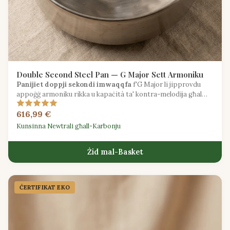
Double Second Steel Pan — G Major Sett Armoniku
Panijiet doppji sekondi imwaqqfa
f'G Major li jipprovdu
appoġġ armoniku rikka u kapaċità ta' kontra-melodija għal
logħob ta' ensemble.
616,99 €
Kunsinna Newtrali għall-Karbonju
Żid mal-Basket
ĊERTIFIKAT EKO