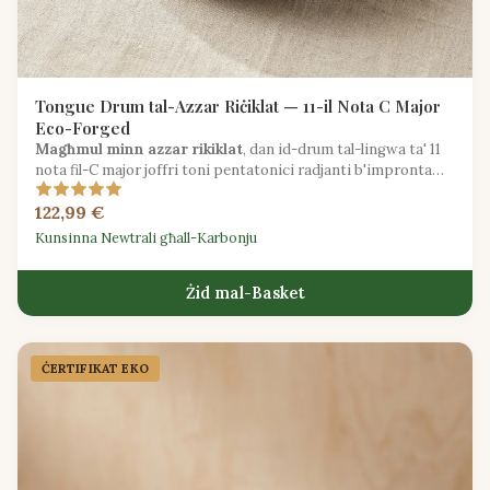
Tongue Drum tal-Azzar Riċiklat — 11-il Nota C Major
Eco-Forged
Magħmul minn azzar rikiklat
, dan id-drum tal-lingwa ta' 11
nota fil-C major joffri toni pentatonici radjanti b'impronta
ambjentali mnaqqsa.
122,99 €
Kunsinna Newtrali għall-Karbonju
Żid mal-Basket
ĊERTIFIKAT EKO