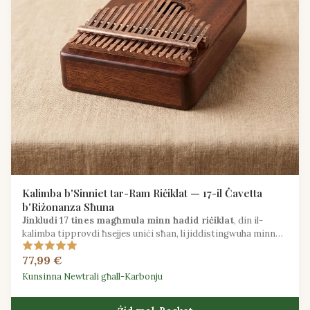
Kalimba b'Sinniet tar-Ram Riċiklat — 17-il Ċavetta
b'Riżonanza Sħuna
Jinkludi 17 tines magħmula minn ħadid riċiklat
, din il-
kalimba tipprovdi ħsejjes uniċi sħan, li jiddistingwuha minn
mudelli tal-azzar standard.
77,99 €
Kunsinna Newtrali għall-Karbonju