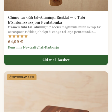
Chime tar-Riħ tal-Aluminju Riċiklat — 5 Tubi
b'Sintonizzazzjoni Pentatonika
Ħames tubi tal-aluminju preċiżi
magħmula minn skrap ta'
aerospace riċiklat joħolqu ċ-ċanga tal-arja pentatonika
b'ħsejjes kristallini fil-beraħ.
64,99 €
Kunsinna Newtrali għall-Karbonju
Żid mal-Basket
ĊERTIFIKAT EKO