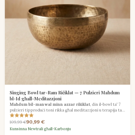
Singing Bowl tar-Ram Riċiklat — 7 Pulzieri Maħdum
bl-Id għall-Meditazzjoni
Maħdum bil-manwal minn azzar rikiklat
, din il-bowl ta' 7
pulzieri tipproduċi toni rikka għal meditazzjoni u terapija tal-
ħoss b'ruħ sostenibbli.
90,99 €
109,99 €
Kunsinna Newtrali għall-Karbonju