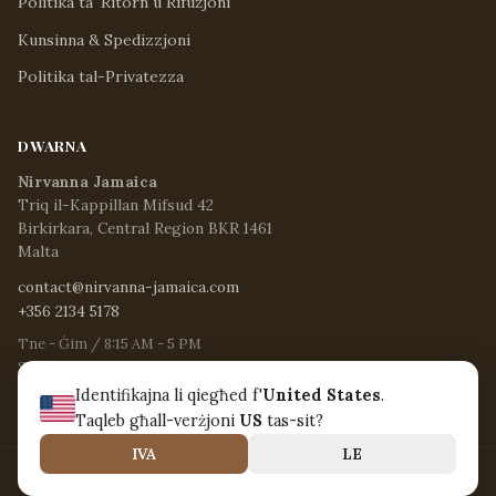
Politika ta' Ritorn u Rifużjoni
Kunsinna & Spedizzjoni
Politika tal-Privatezza
DWARNA
Nirvanna Jamaica
Triq il-Kappillan Mifsud 42
Birkirkara, Central Region BKR 1461
Malta
contact@nirvanna-jamaica.com
+356 2134 5178
Tne - Ġim / 8:15 AM - 5 PM
Sib / 8:30 AM - 12:30 PM
Ħdd & Festi Pubbliċi / Magħluq
Identifikajna li qiegħed f'
United States
.
Taqleb għall-verżjoni
US
tas-sit?
IVA
LE
© 2026 Nirvanna Jamaica. Id-drittijiet kollha riżervati.