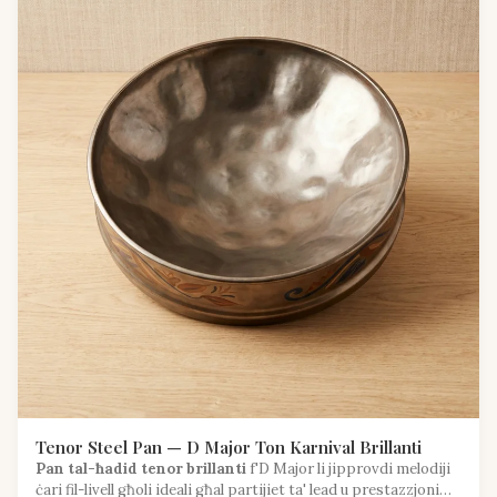
Tenor Steel Pan — D Major Ton Karnival Brillanti
Pan tal-ħadid tenor brillanti
f'D Major li jipprovdi melodiji
ċari fil-livell għoli ideali għal partijiet ta' lead u prestazzjoni