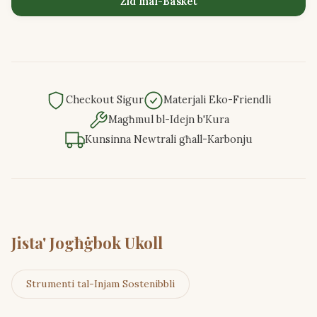
Żid mal-Basket
Checkout Sigur
Materjali Eko-Friendli
Magħmul bl-Idejn b'Kura
Kunsinna Newtrali għall-Karbonju
Jista' Jogħġbok Ukoll
Strumenti tal-Injam Sostenibbli