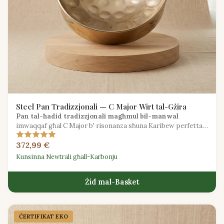
Steel Pan Tradizzjonali — C Major Wirt tal-Gżira
Pan tal-ħadid tradizzjonali magħmul bil-manwal
imwaqqaf għal C Major b' risonanza sħuna Karibew perfetta
għal ritmi ta' calypso u soca.
372,99 €
Kunsinna Newtrali għall-Karbonju
Żid mal-Basket
ĊERTIFIKAT EKO