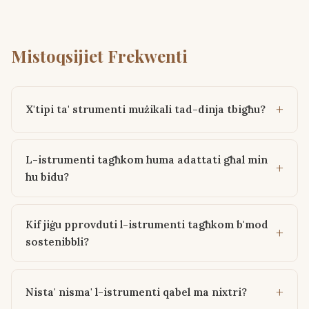
Mistoqsijiet Frekwenti
X'tipi ta' strumenti mużikali tad-dinja tbigħu?
L-istrumenti tagħkom huma adattati għal min
hu bidu?
Kif jiġu pprovduti l-istrumenti tagħkom b'mod
sostenibbli?
Nista' nisma' l-istrumenti qabel ma nixtri?