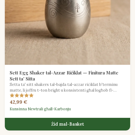
Sett Egg Shaker tal-Azzar Riċiklat — Finitura Matte
Sett ta' Sitta
Setta ta' sitt shakers tal-bajda tal-azzar riċiklat b'terminu
matte, li joffru t-ton bright u konsistenti għal logħob fl-
ensemble.
42,99 €
Kunsinna Newtrali għall-Karbonju
Żid mal-Basket