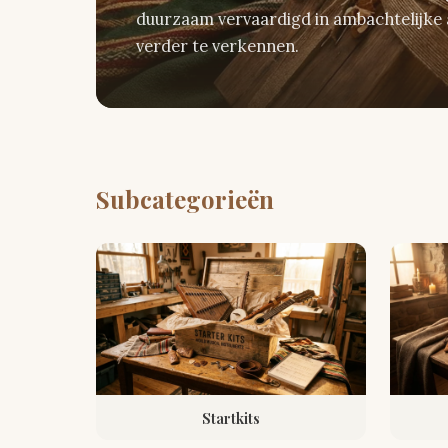
duurzaam vervaardigd in ambachtelijke a
verder te verkennen.
Subcategorieën
Startkits