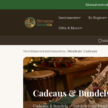
Klimaatneutral
Instruments
By Region
Gifts & More
Mili
Wereldmuziekinstrumenten
Muzikale Cadeaus
Cadeaus & Bundel
Cadeaus & Bundels — ontdek onze handg