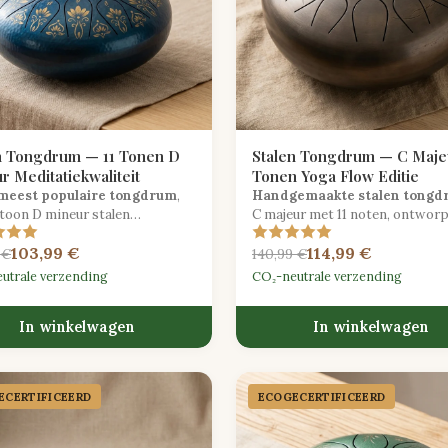
n Tongdrum — 11 Tonen D
Stalen Tongdrum — C Majeu
r Meditatiekwaliteit
Tonen Yoga Flow Editie
meest populaire tongdrum
,
Handgemaakte stalen tongd
-toon D mineur stalen
C majeur met 11 noten, ontwor
ment met etherische sustain,
voor yoga flow begeleiding en g
103,99 €
114,99 €
t voor meditatie, yoga en
ontspanning.
 €
140,99 €
eve expressie.
utrale verzending
CO₂-neutrale verzending
In winkelwagen
In winkelwagen
CER­TIFICEERD
ECOGECER­TIFICEERD