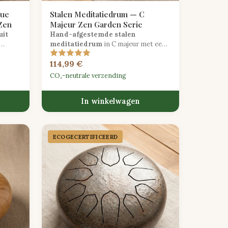
gue
Stalen Meditatiedrum — C
Zen
Majeur Zen Garden Serie
uit
Hand-afgestemde stalen
meditatiedrum
in C majeur met een
ert
serene matte afwerking, vervaardigd
114,99 €
voor
voor diepe mindfulness-praktijk.
CO₂-neutrale verzending
In winkelwagen
ECOGECER­TIFICEERD