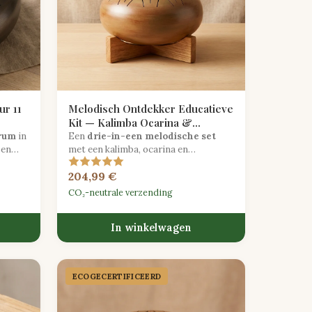
r 11
Melodisch Ontdekker Educatieve
Kit — Kalimba Ocarina &
Tongdrum Trio
rum
in
Een
drie-in-een melodische set
pen
met een kalimba, ocarina en
eleide
tongdrum, inclusief bladmuziek en
204,99 €
leskaarten voor melodiegerichte
educatie.
CO₂-neutrale verzending
In winkelwagen
ECOGECER­TIFICEERD