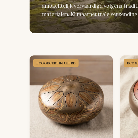
ambachtelijk vervaardigd volgens trad
materialen. Klimaatneutrale verzending
ECOGECER­TIFICEERD
ECOGE