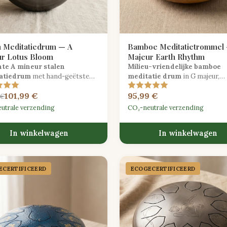
n Meditatiedrum — A
Bamboe Meditatietrommel
r Lotus Bloom
Majeur Earth Rhythm
nte A mineur stalen
Milieu-vriendelijke bamboe
atiedrum
met hand-geëtste
meditatie drum
in G majeur,
otief, afgestemd voor
handgemaakt met traditionele
101,99 €
95,99 €
ende en herstellende
houtverbindingen voor een wa
 €
sessies.
organische resonantie.
utrale verzending
CO₂-neutrale verzending
In winkelwagen
In winkelwagen
CER­TIFICEERD
ECOGECER­TIFICEERD