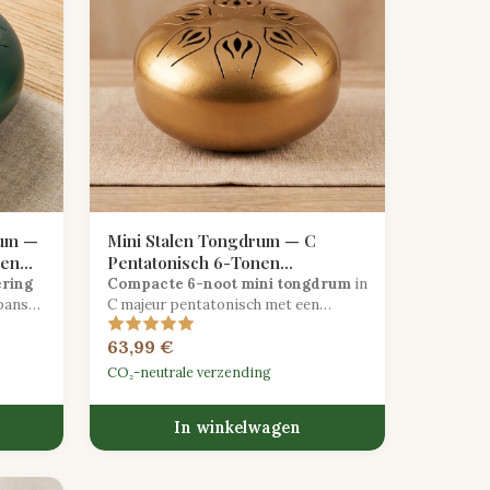
rum —
Mini Stalen Tongdrum — C
nen
Pentatonisch 6-Tonen
Zonsopgang Goud
ering
Compacte 6-noot mini tongdrum
in
panse
C majeur pentatonisch met een
warme zonsopgang gouden
63,99 €
rking
afwerking, ideaal voor reismeditatie
g.
en het introduceren van kinderen in
CO₂-neutrale verzending
muziek.
In winkelwagen