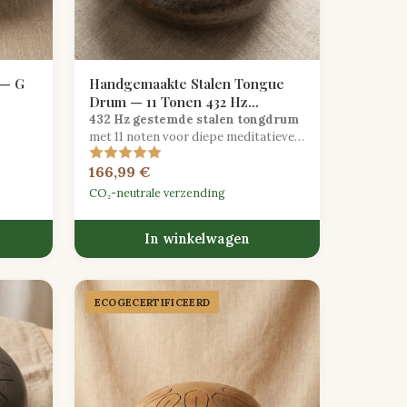
 — G
Handgemaakte Stalen Tongue
Drum — 11 Tonen 432 Hz
Helende Frequentie
432 Hz gestemde stalen tongdrum
met 11 noten voor diepe meditatieve
klanktherapie en aandachtige
166,99 €
rme,
ontspanning.
CO₂-neutrale verzending
In winkelwagen
ECOGECER­TIFICEERD