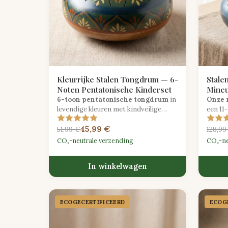
Kleurrijke Stalen Tongdrum — 6-
Stale
Noten Pentatonische Kinderset
Mineu
6-toon pentatonische tongdrum
in
Onze 
levendige kleuren met kindveilige
een 11
mallets, perfect voor intuïtief
instru
45,99 €
muzikaal spel en geluidsverkenning.
perfec
51,99 €
128,99
creati
CO₂-neutrale verzending
CO₂-ne
In winkelwagen
ECOGECER­TIFICEERD
ECOGE