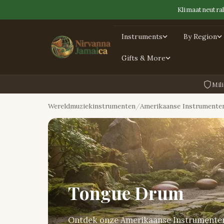
Klimaatneutral
Instruments
By Region
Gifts & More
Mili
Wereldmuziekinstrumenten
Amerikaanse Instrumente
Tongue Drum
Ontdek onze Amerikaanse Instrumenten 