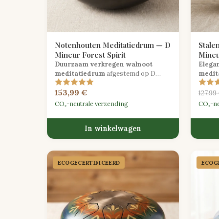
Notenhouten Meditatiedrum — D
Stale
Mineur Forest Spirit
Mineu
Duurzaam verkregen walnoot
Elega
meditatiedrum
afgestemd op D
medit
mineur, levert diepe, aardende tonen
lotusm
153,99 €
perfect voor reflectieve praktijk.
kalmer
127,99
geluid
CO₂-neutrale verzending
CO₂-ne
In winkelwagen
ECOGECER­TIFICEERD
ECOGE