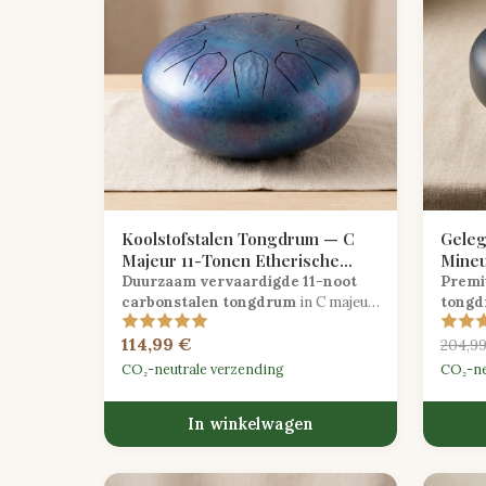
Koolstofstalen Tongdrum — C
Geleg
Majeur 11-Tonen Etherische
Mineu
Afwerking
Zwart
Duurzaam vervaardigde 11-noot
Premi
carbonstalen tongdrum
in C majeur
tong
met een handgeborstelde etherische
opvall
114,99 €
afwerking, perfect voor meditatie en
afwerk
204,9
klankheling.
tonen 
CO₂-neutrale verzending
CO₂-ne
In winkelwagen