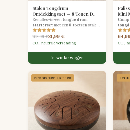
Stalen Tongdrum
Palis
Ontdekkingsset — 8 Tonen D
Mini 
Majeur met Kloppers & Tas
Een alles-in-één
tongue drum
Compa
starterset
met een 8-toetsen stalen
tong
drum in D majeur, rubberen mallets,
D mine
81,99 €
64,9
vingerpicks en een gevoerde
instru
103,99 €
draagtas.
CO₂-neutrale verzending
CO₂-ne
In winkelwagen
ECOGECER­TIFICEERD
ECOGE