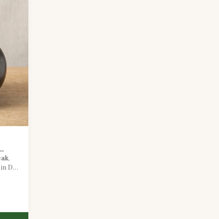
eak
,
in D
nen