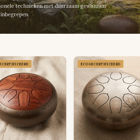
itionele technieken met duurzaam gewonnen
 inbegrepen.
CER­TIFICEERD
ECOGECER­TIFICEERD