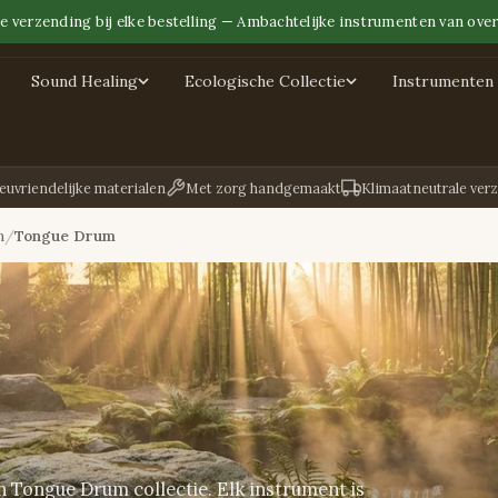
e verzending bij elke bestelling — Ambachtelijke instrumenten van over
Sound Healing
Ecologische Collectie
Instrumenten 
euvriendelijke materialen
Met zorg handgemaakt
Klimaatneutrale ver
n
Tongue Drum
Tongue Drum collectie. Elk instrument is