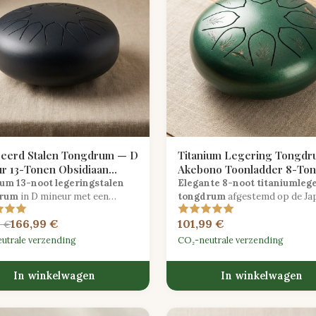
eerd Stalen Tongdrum — D
Titanium Legering Tongd
r 13-Tonen Obsidiaan
Akebono Toonladder 8-To
Bosgroen
um 13-noot legeringstalen
Elegante 8-noot titaniumleg
drum
in D mineur met een
tongdrum
afgestemd op de Ja
ende obsidiaan zwarte
Akebono-schaal in een natuur
166,99 €
101,99 €
ing die diepe meditatieve
geïnspireerde bosgroene afwe
9 €
levert voor gemiddelde spelers.
voor serene muzikale verkennin
utrale verzending
CO₂-neutrale verzending
In winkelwagen
In winkelwagen