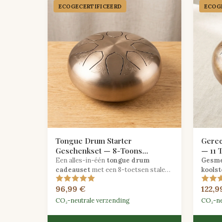
ECOGECER­TIFICEERD
ECOGE
Tongue Drum Starter
Gerec
Geschenkset — 8-Toons
— 11 
Staaldrum met Draagtas &
Gesm
Een alles-in-één
tongue drum
Gesme
Liederenboek
cadeauset
met een 8-toetsen stalen
koolst
tongue drum in C majeur, een
in C m
96,99 €
122,9
gevoerde draagtas, twee mallets en
pentat
een beginnerssongboek.
vermin
CO₂-neutrale verzending
CO₂-ne