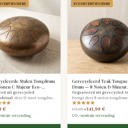
CER­TIFICEERD
ECOGECER­TIFICEERD
ycleerde Stalen Tongdrum
Gerecycleerd Teak Tongue
Tonen C Majeur Eco-
Drum — 8 Noten D Mineur
eed
Meditatie
ed uit gerecycled
Gegraveerd uit gerecycled t
ofstaal
, deze 11-noot tongdrum
brengt deze 8-noten tongdrum 
ajeur biedt stralende
mineur zielvolle meditatieve to
9 €
141,99 €
onische tonen met een
voort uit duurzaam herwonnen
173,99 €
derde ecologische voetafdruk.
hardhout.
utrale verzending
CO₂-neutrale verzending