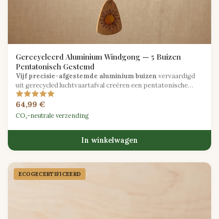
Gerecycleerd Aluminium Windgong — 5 Buizen
Pentatonisch Gestemd
Vijf precisie-afgestemde aluminium buizen
vervaardigd
uit gerecycled luchtvaartafval creëren een pentatonische
windgong met kristallijne buitentonen.
64,99 €
CO₂-neutrale verzending
In winkelwagen
ECOGECER­TIFICEERD