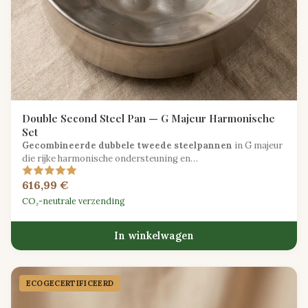
Double Second Steel Pan — G Majeur Harmonische
Set
Gecombineerde dubbele tweede steelpannen
in G majeur
die rijke harmonische ondersteuning en
tegenmelodiecapaciteit bieden voor ensemble spelen.
616,99 €
CO₂-neutrale verzending
In winkelwagen
ECOGECER­TIFICEERD