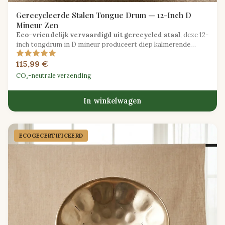
Gerecycleerde Stalen Tongue Drum — 12-Inch D
Mineur Zen
Eco-vriendelijk vervaardigd uit gerecycled staal
, deze 12-
inch tongdrum in D mineur produceert diep kalmerende
tonen, ideaal voor meditatie en klankgenezing.
115,99 €
CO₂-neutrale verzending
In winkelwagen
ECOGECER­TIFICEERD