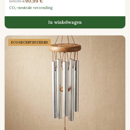
90,99 €
109,99 €
CO₂-neutrale verzending
In winkelwagen
ECOGECER­TIFICEERD