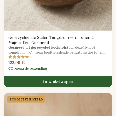
Gerecycleerde Stalen Tongdrum — 11 Tonen C
Majeur Eco-Gesmeed
Gesmeed uit gerecycled koolstofstaal
, deze 11-noot
tongdrum in C majeur biedt stralende pentatonische tonen
met een verminderde ecologische voetafdruk.
122,99 €
CO₂-neutrale verzending
In winkelwagen
ECOGECER­TIFICEERD