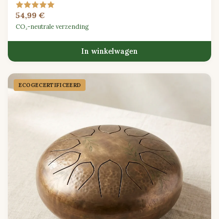
klankpraktijken verkennen.
54,99 €
CO₂-neutrale verzending
In winkelwagen
ECOGECER­TIFICEERD