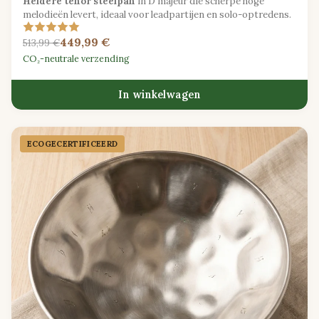
Heldere tenor steelpan
in D majeur die scherpe hoge
melodieën levert, ideaal voor leadpartijen en solo-optredens.
449,99 €
513,99 €
CO₂-neutrale verzending
In winkelwagen
ECOGECER­TIFICEERD