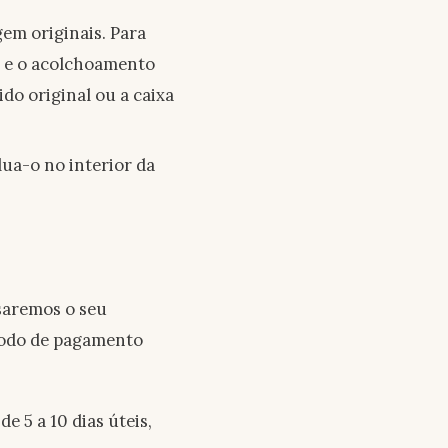
em originais. Para
ma e o acolchoamento
do original ou a caixa
lua-o no interior da
saremos o seu
étodo de pagamento
 5 a 10 dias úteis,