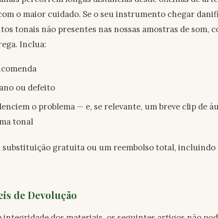
om o maior cuidado. Se o seu instrumento chegar danifi
tos tonais não presentes nas nossas amostras de som, 
rega. Inclua:
encomenda
ano ou defeito
denciem o problema — e, se relevante, um breve clip de á
ma tonal
ubstituição gratuita ou um reembolso total, incluindo 
eis de Devolução
e integridade dos materiais, os seguintes artigos não po