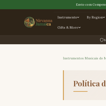
Envio com Compens
Instruments
By Region
Gifts & More
M
Instrumentos Musicais do 
Política 