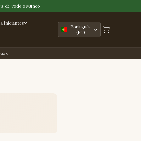
is de Todo o Mundo
 Iniciantes
Português
(PT)
utro