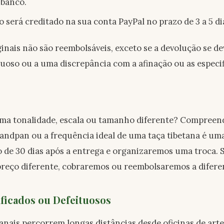
 banco.
será creditado na sua conta PayPal no prazo de 3 a 5 dia
ginais não são reembolsáveis, exceto se a devolução se de
oso ou a uma discrepância com a afinação ou as especif
ma tonalidade, escala ou tamanho diferente? Compreen
andpan ou a frequência ideal de uma taça tibetana é uma
 de 30 dias após a entrega e organizaremos uma troca. 
 preço diferente, cobraremos ou reembolsaremos a difer
ficados ou Defeituosos
nais percorrem longas distâncias desde oficinas de art