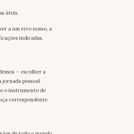
s úteis.
ver a um erro nosso, a
icações indicadas.
demos — escolher a
 jornada pessoal.
Se o instrumento de
ença correspondente.
esãos de todo o mundo,