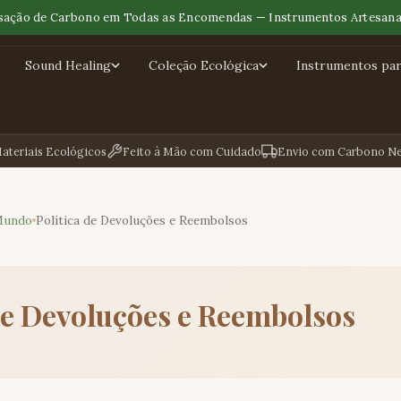
ação de Carbono em Todas as Encomendas — Instrumentos Artesana
Sound Healing
Coleção Ecológica
Instrumentos para
ateriais Ecológicos
Feito à Mão com Cuidado
Envio com Carbono Ne
Mundo
Política de Devoluções e Reembolsos
de Devoluções e Reembolsos