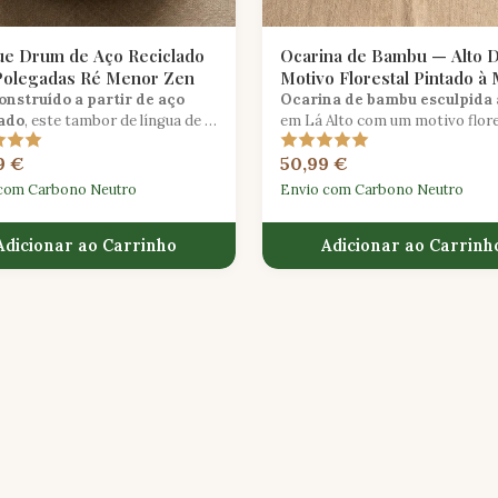
e Drum de Aço Reciclado
Ocarina de Bambu — Alto 
Polegadas Ré Menor Zen
Motivo Florestal Pintado à
nstruído a partir de aço
Ocarina de bambu esculpida
lado
, este tambor de língua de 12
em Lá Alto com um motivo flore
das em ré menor produz tons
inspirado na natureza, feita d
9 €
50,99 €
damente calmantes, ideais
cultivado de forma sustentável.
editação e cura sonora.
com Carbono Neutro
Envio com Carbono Neutro
Adicionar ao Carrinho
Adicionar ao Carrinh