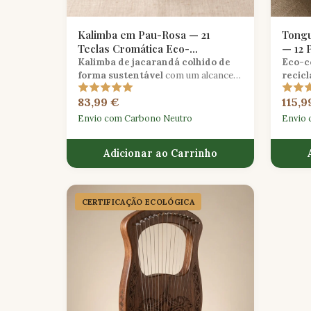
Kalimba em Pau-Rosa — 21
Tongu
Teclas Cromática Eco-
— 12 
Certificada
Kalimba de jacarandá colhido de
Eco-co
forma sustentável
com um alcance
recic
cromático completo de 21 teclas para
polega
83,99 €
115,9
exploração melódica expressiva.
profun
para m
Envio com Carbono Neutro
Envio 
Adicionar ao Carrinho
CERTIFICAÇÃO ECOLÓGICA