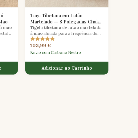
Dó
Taça Tibetana em Latão
 Mão
Martelado — 8 Polegadas Chakra
do Coração
 à mão
Tigela tibetana de latão martelada
stal
à mão
afinada para a frequência do
e bambu
chakra do coração, feita usando
103,99 €
técnicas tradicionais himalaicas.
Envio com Carbono Neutro
o
Adicionar ao Carrinho