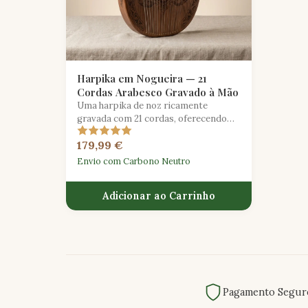
Harpika em Nogueira — 21
Cordas Arabesco Gravado à Mão
Uma harpika de noz ricamente
gravada com 21 cordas, oferecendo
uma gama alargada e intrincados
179,99 €
detalhes arabescos para o músico
exigente.
Envio com Carbono Neutro
Adicionar ao Carrinho
Pagamento Segur