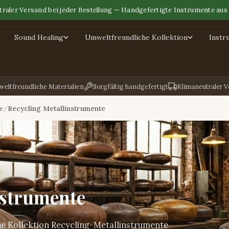
raler Versand bei jeder Bestellung — Handgefertigte Instrumente aus 
Sound Healing
Umweltfreundliche Kollektion
Instr
eltfreundliche Materialien
Sorgfältig handgefertigt
Klimaneutraler 
e
Recycling Metallinstrumente
nstrumente
e Kollektion Recycling-Metallinstrumente