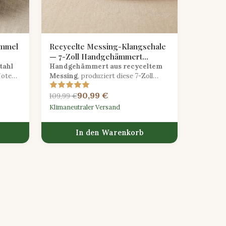
ommel
Recycelte Messing-Klangschale
— 7-Zoll Handgehämmert
Meditation
tahl
Handgehämmert aus recyceltem
Note
Messing
, produziert diese 7-Zoll
lende
Gesangsschale reiche Obertöne für
90,99 €
Meditation und Klangtherapie mit
109,99 €
einer nachhaltigen Seele.
Klimaneutraler Versand
In den Warenkorb