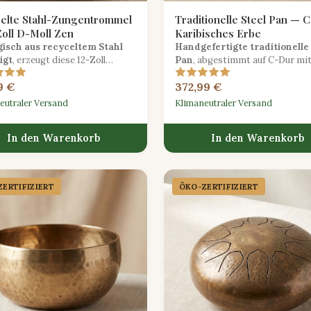
elte Stahl-Zungentrommel
Traditionelle Steel Pan — 
Zoll D-Moll Zen
Karibisches Erbe
gisch aus recyceltem Stahl
Handgefertigte traditionelle
igt
, erzeugt diese 12-Zoll
Pan
, abgestimmt auf C-Dur mi
trommel in D-Moll tief
warmen karibischen Klang, perf
9 €
372,99 €
gende Töne, die ideal für
Calypso- und Soca-Rhythmen.
tion und Klangheilung sind.
eutraler Versand
Klimaneutraler Versand
In den Warenkorb
In den Warenkorb
ERTIFIZIERT
ÖKO-ZERTIFIZIERT