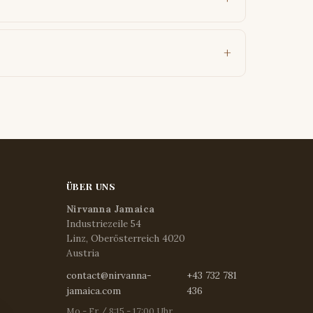
ÜBER UNS
Nirvanna Jamaica
Industriezeile 54
Linz, Oberösterreich 4020
Austria
contact@nirvanna-
+43 732 781
jamaica.com
436
Mo - Fr / 8:15 - 17:00 Uhr