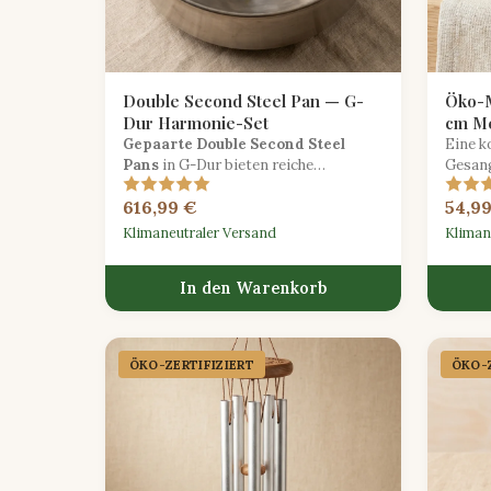
Double Second Steel Pan — G-
Öko-M
Dur Harmonie-Set
cm Me
Gepaarte Double Second Steel
Eine k
Pans
in G-Dur bieten reiche
Gesang
harmonische Unterstützung und
besch
616,99 €
54,9
Kontrapunktfähigkeiten für das
Anfäng
Ensemble-Spiel.
erkund
Klimaneutraler Versand
Kliman
In den Warenkorb
ÖKO-ZERTIFIZIERT
ÖKO-Z