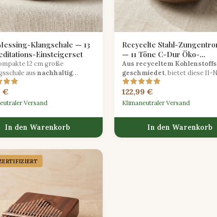
essing-Klangschale — 13
Recycelte Stahl-Zungentr
ditations-Einsteigerset
— 11 Töne C-Dur Öko-
geschmiedet
ompakte 12 cm große
Aus recyceltem Kohlenstoffs
sschale aus
nachhaltig
geschmiedet
, bietet diese 11-
afftem Messing
, perfekt für
Zungentrommel in C-Dur strah
9 €
122,99 €
er, die achtsame Klangpraxis
pentatonische Töne mit einem
en.
reduzierten ökologischen
eutraler Versand
Klimaneutraler Versand
Fußabdruck.
In den Warenkorb
In den Warenkorb
ERTIFIZIERT