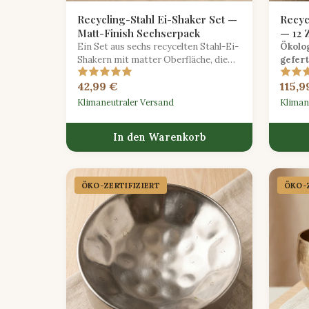
Recycling-Stahl Ei-Shaker Set —
Recyc
Matt-Finish Sechserpack
— 12 
Ein Set aus sechs recycelten Stahl-Ei-
Ökolo
Shakern mit matter Oberfläche, die
gefert
einen hellen und konsistenten Klang
Zungen
42,99 €
115,9
für Ensemble-Spiel bieten.
beruhi
Medita
Klimaneutraler Versand
Kliman
In den Warenkorb
ÖKO-ZERTIFIZIERT
ÖKO-Z