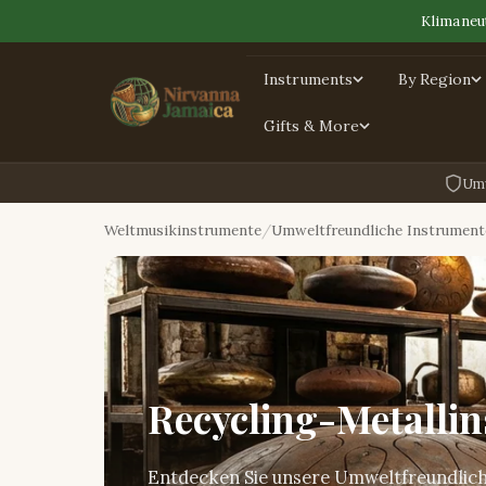
Klimaneut
Instruments
By Region
Gifts & More
Umw
Weltmusikinstrumente
Umweltfreundliche Instrument
Recycling-Metalli
Entdecken Sie unsere Umweltfreundlich