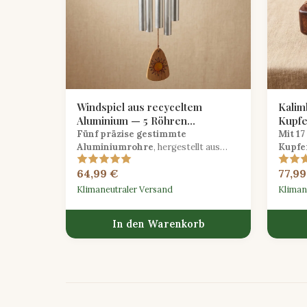
Windspiel aus recyceltem
Kalim
Aluminium — 5 Röhren
Kupfe
pentatonisch gestimmt
warm
Fünf präzise gestimmte
Mit 17
Aluminiumrohre
, hergestellt aus
Kupfe
recyceltem Luftfahrt-Schrott,
einzig
64,99 €
77,99
schaffen ein pentatonisches
sie vo
Windspiel mit kristallinen
abhebe
Klimaneutraler Versand
Kliman
Außenklängen.
In den Warenkorb