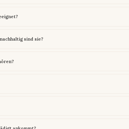
eeignet?
achhaltig sind sie?
hören?
hädigt ankommt?