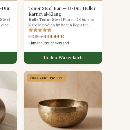
C-Dur
Tenor Steel Pan — D-Dur Heller
Karneval-Klang
 Steel
Helle Tenor Steel Pan
in D-Dur, die
t einem
klare Melodien im hohen Register
ekt für
liefert, ideal für Hauptparts und
449,99 €
Soloperformances.
513,99 €
Klimaneutraler Versand
In den Warenkorb
ÖKO-ZERTIFIZIERT