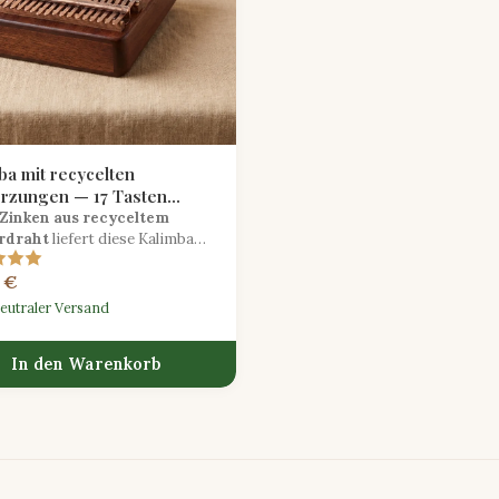
ba mit recycelten
rzungen — 17 Tasten
e Resonanz
 Zinken aus recyceltem
rdraht
liefert diese Kalimba
artig warme, sanfte Töne, die
 €
n herkömmlichen Stahlmodellen
n.
eutraler Versand
In den Warenkorb