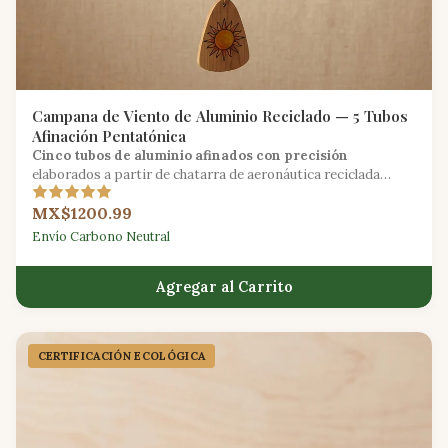
Campana de Viento de Aluminio Reciclado — 5 Tubos
Afinación Pentatónica
Cinco tubos de aluminio afinados con precisión
elaborados a partir de chatarra de aeronáutica reciclada
crean un carillón pentatónico con tonos cristalinos al aire
MX$1200.99
libre.
Envío Carbono Neutral
Agregar al Carrito
CERTIFICACIÓN ECOLÓGICA