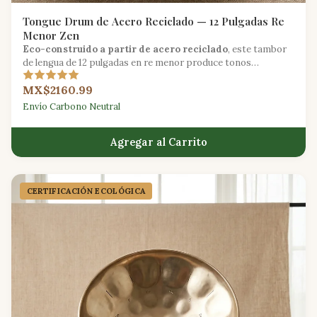
Tongue Drum de Acero Reciclado — 12 Pulgadas Re
Menor Zen
Eco-construido a partir de acero reciclado
, este tambor
de lengua de 12 pulgadas en re menor produce tonos
profundamente calmantes, ideales para la meditación y la
MX$2160.99
sanación sonora.
Envío Carbono Neutral
Agregar al Carrito
CERTIFICACIÓN ECOLÓGICA