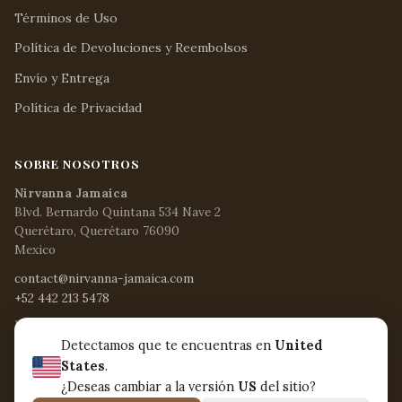
Términos de Uso
Política de Devoluciones y Reembolsos
Envío y Entrega
Política de Privacidad
SOBRE NOSOTROS
Nirvanna Jamaica
Blvd. Bernardo Quintana 534 Nave 2
Querétaro, Querétaro 76090
Mexico
contact@nirvanna-jamaica.com
+52 442 213 5478
Lun - Vie / 8:15 AM - 5 PM
Sáb / 8:30 AM - 12:30 PM
Detectamos que te encuentras en
United
Dom y días festivos / Cerrado
States
.
¿Deseas cambiar a la versión
US
del sitio?