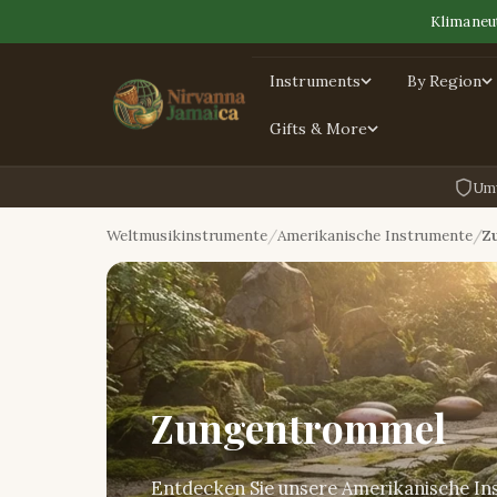
Klimaneut
Instruments
By Region
Gifts & More
Umw
Weltmusikinstrumente
Amerikanische Instrumente
Z
Zungentrommel
Entdecken Sie unsere Amerikanische In