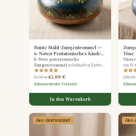
Bunte Stahl-Zungentrommel —
Zunge
6-Noten Pentatonisches Kinder-
Töne 
Set
6-Note pentatonische
Unser
Zungentrommel
in lebhaften Farben
ein 11
mit kindersicheren Mallets, perfekt
mit ät
45,99 €
für intuitives Musizieren und
Medita
51,99 €
128,99
Klangerforschung.
Ausdr
Klimaneutraler Versand
Kliman
In den Warenkorb
ÖKO-ZERTIFIZIERT
ÖKO-Z