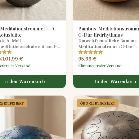
-Meditationstrommel — A-
Bambus-Meditationstromm
Lotusblüte
G-Dur Erdrhythmus
nte A-Moll-
Umweltfreundliche Bambus-
meditationsschale
mit hand-
Meditationsdrum
in G-Dur,
em Lotus-Motiv, gestimmt für
handgefertigt mit traditionelle
101,99 €
95,99 €
gende und restorative Klang-
Zimmermannstechnik für einen
 €
gen.
warmen, organischen Klang.
eutraler Versand
Klimaneutraler Versand
In den Warenkorb
In den Warenkorb
ERTIFIZIERT
ÖKO-ZERTIFIZIERT