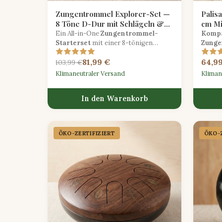
Zungentrommel Explorer-Set —
Palis
8 Töne D-Dur mit Schlägeln &
cm Mi
Tasche
Ein All-in-One
Zungentrommel-
Kompa
Starterset
mit einer 8-tönigen
Zunge
Stahltrommel in D-Dur,
Zungen
81,99 €
64,9
Gummihämmern, Fingerpicks und
Melodi
103,99 €
einer gepolsterten Tragetasche.
Anfäng
Klimaneutraler Versand
Kliman
In den Warenkorb
ÖKO-ZERTIFIZIERT
ÖKO-Z