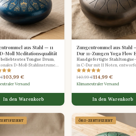
ntrommel aus Stahl — 11
Zungentrommel aus Stahl 
D-Moll Meditationsqualität
Dur 11-Zungen Yoga Flow E
 beliebtestes Tongue Drum
,
Handgefertigte Stahltongu
-tonales D-Moll-Stahlinstrument
in C-Dur mit 11 Noten, entworfe
herischem Sustain, perfekt für
Yoga-Flow Begleitung und gefü
103,99 €
114,99 €
tion, Yoga und kreative
Entspannung.
 €
140,99 €
ucksformen.
eutraler Versand
Klimaneutraler Versand
In den Warenkorb
In den Warenkorb
ERTIFIZIERT
ÖKO-ZERTIFIZIERT