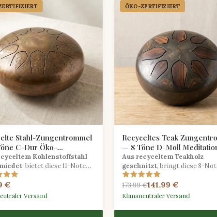
ERTIFIZIERT
ÖKO-ZERTIFIZIERT
elte Stahl-Zungentrommel
Recyceltes Teak Zungentr
Töne C-Dur Öko-
— 8 Töne D-Moll Meditatio
hmiedet
ecyceltem Kohlenstoffstahl
Aus recyceltem Teakholz
miedet
, bietet diese 11-Note
geschnitzt
, bringt diese 8-No
trommel in C-Dur strahlende
Zungentrommel in D-Moll seele
9 €
141,99 €
onische Töne mit einem
meditative Klänge aus nachhalt
173,99 €
erten ökologischen
gerettetem Hartholz.
eutraler Versand
Klimaneutraler Versand
druck.