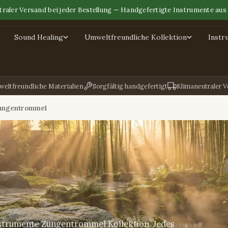
raler Versand bei jeder Bestellung — Handgefertigte Instrumente aus 
Sound Healing
Umweltfreundliche Kollektion
Instr
eltfreundliche Materialien
Sorgfältig handgefertigt
Klimaneutraler 
ungentrommel
strumente Zungentrommel Kollektion. Jedes