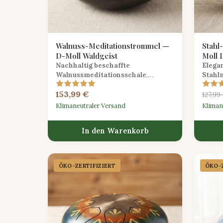
Walnuss-Meditationstrommel —
Stahl
D-Moll Waldgeist
Moll 
Nachhaltig beschaffte
Elega
Walnussmeditationsschale
,
Stahl
gestimmt auf D-Moll, liefert tiefe,
ätzend
153,99 €
erdende Töne, die perfekt für
beruhi
127,99
reflektive Praxis sind.
Sitzun
Klimaneutraler Versand
Kliman
In den Warenkorb
ÖKO-ZERTIFIZIERT
ÖKO-Z