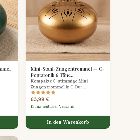
ommel
Mini-Stahl-Zungentrommel — C-
Pentatonik 6 Töne
Sonnenaufgang-Gold
Kompakte 6-stimmige Mini-
Zungentrommel
in C-Dur-
die
Pentatonik mit einer warmen,
63,99 €
ner
sonnenaufgangsgoldenen Oberfläche,
ideal für Reisemeditation und um
Klimaneutraler Versand
lische
Kindern Musik näherzubringen.
In den Warenkorb