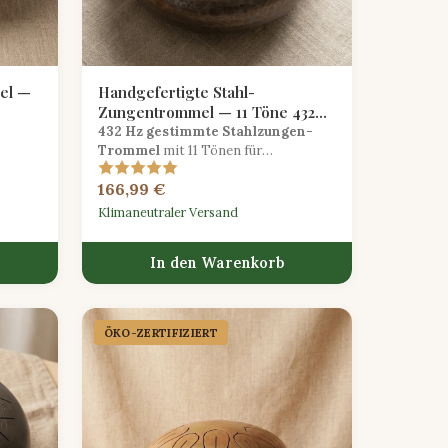
el —
Handgefertigte Stahl-
Zungentrommel — 11 Töne 432
Hz Heilfrequenz
432 Hz gestimmte Stahlzungen-
Trommel
mit 11 Tönen für
r
tiefgehende meditative Klangtherapie
166,99 €
und achtsame Entspannung.
Klimaneutraler Versand
In den Warenkorb
ÖKO-ZERTIFIZIERT