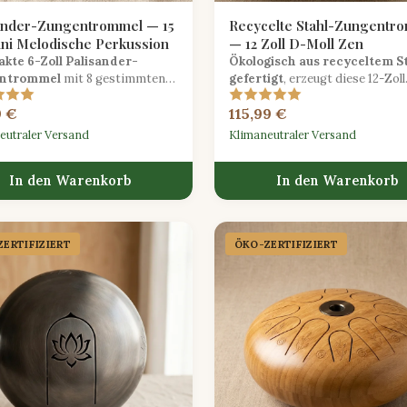
ander-Zungentrommel — 15
Recycelte Stahl-Zungentr
ni Melodische Perkussion
— 12 Zoll D-Moll Zen
kte 6-Zoll Palisander-
Ökologisch aus recyceltem S
ntrommel
mit 8 gestimmten
gefertigt
, erzeugt diese 12-Zoll
 in D-Moll — ein meditatives
Zungentrommel in D-Moll tief
9 €
115,99 €
einstrument, ideal für
beruhigende Töne, die ideal für
er.
Meditation und Klangheilung si
eutraler Versand
Klimaneutraler Versand
In den Warenkorb
In den Warenkorb
ERTIFIZIERT
ÖKO-ZERTIFIZIERT