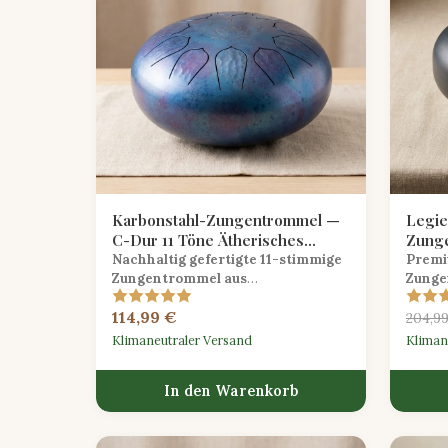
Karbonstahl-Zungentrommel —
Legie
C-Dur 11 Töne Ätherisches
Zunge
Finish
Töne 
Nachhaltig gefertigte 11-stimmige
Premi
Zungentrommel aus
Zunge
Kohlenstoffstahl
in C-Dur mit
Legie
114,99 €
handgebürsteter, ätherischer
auffäl
204,9
Oberfläche, ideal für Meditation und
Oberfl
Klimaneutraler Versand
Kliman
Klangheilung.
für For
In den Warenkorb