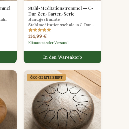
ommel
Stahl-Meditationstrommel — C-
Dur Zen-Garten-Serie
tahl
Handgestimmte
Stahlmeditationsschale
in C-Dur
mit einer ruhigen matten Oberfläche,
114,99 €
gefertigt für tiefes
nd.
Achtsamkeitstraining.
Klimaneutraler Versand
In den Warenkorb
ÖKO-ZERTIFIZIERT