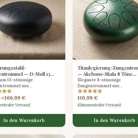
rungsstahl-
Titanlegierung-Zungentr
ntrommel — D-Moll 13
— Akebono-Skala 8 Töne
Obsidianschwarz
Waldgrün
um 13-stimmige
Elegante 8-stimmige
ntrommel aus
Zungentrommel aus
rungsstahl
in d-Moll mit
Titanlegierung
, gestimmt auf 
166,99 €
101,99 €
liger obsidian-schwarzer
japanische Akebono-Skala in ei
9 €
äche, die tiefe meditative Töne
naturinspirierten, forstgrünen
eutraler Versand
Klimaneutraler Versand
tgeschrittene liefert.
Oberfläche für friedliche musika
Erkundungen.
In den Warenkorb
In den Warenkorb