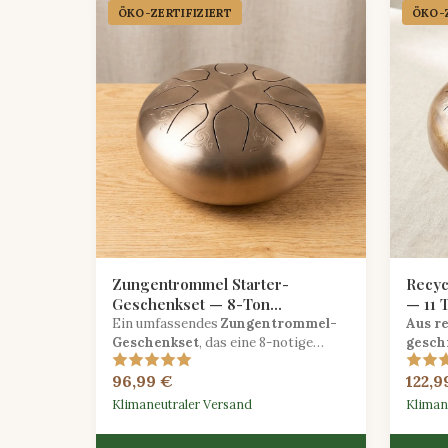
ÖKO-ZERTIFIZIERT
ÖKO-Z
Zungentrommel Starter-
Recyc
Geschenkset — 8-Ton
— 11 
Stahltrommel mit Tragetasche &
gesc
Ein umfassendes
Zungentrommel-
Aus r
Liederbuch
Geschenkset
, das eine 8-notige
gesch
Stahltrommel in C-Dur, eine
Zungen
96,99 €
122,9
gepolsterte Tragetasche, zwei
pentat
Schlägel und ein Anfänger-Liederbuch
reduzi
Klimaneutraler Versand
Kliman
enthält.
Fußab