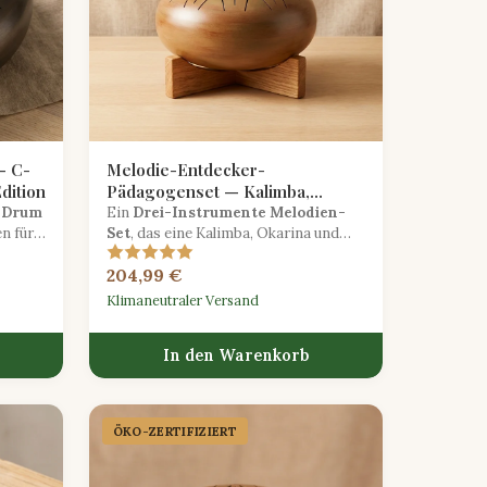
— C-
Melodie-Entdecker-
dition
Pädagogenset — Kalimba,
Okarina & Zungentrommel im
e-Drum
Ein
Drei-Instrumente Melodien-
n für
Trio
Set
, das eine Kalimba, Okarina und
hrte
Tongue Drum mit Noten und
204,99 €
Unterrichtskarten für eine
melodiereiche Ausbildung kombiniert.
Klimaneutraler Versand
In den Warenkorb
ÖKO-ZERTIFIZIERT